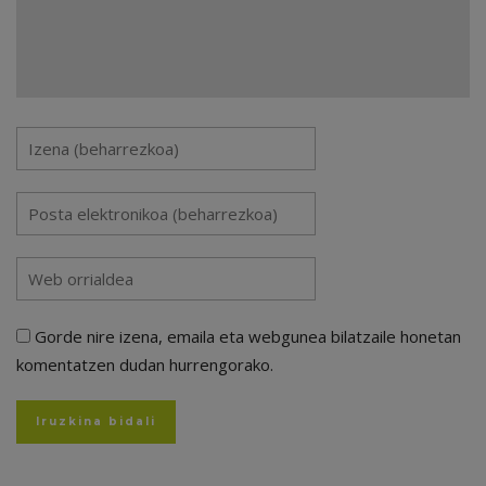
Gorde nire izena, emaila eta webgunea bilatzaile honetan
komentatzen dudan hurrengorako.