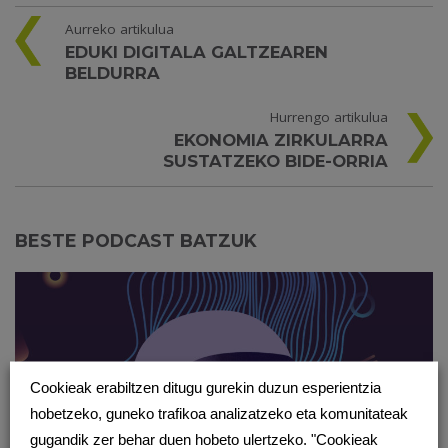
Aurreko artikulua
EDUKI DIGITALA GALTZEAREN
BELDURRA
Hurrengo artikulua
EKONOMIA ZIRKULARRA
SUSTATZEKO BIDE-ORRIA
BESTE PODCAST BATZUK
Cookieak erabiltzen ditugu gurekin duzun esperientzia
hobetzeko, guneko trafikoa analizatzeko eta komunitateak
gugandik zer behar duen hobeto ulertzeko. "Cookieak