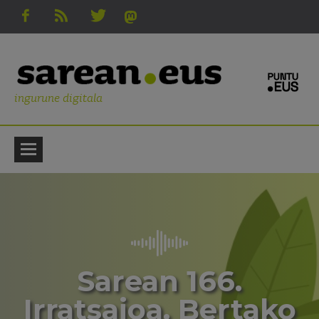
ingurune digitala
Sarean 166.
Irratsaioa. Bertako