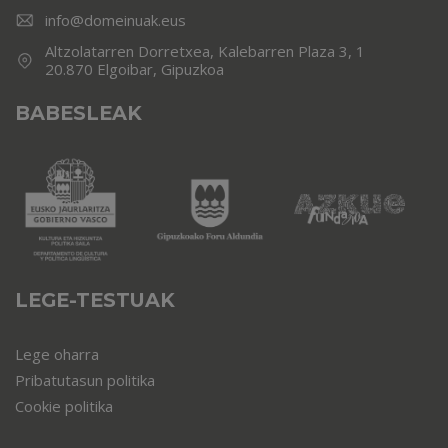
info@domeinuak.eus
Altzolatarren Dorretxea, Kalebarren Plaza 3, 1
20.870 Elgoibar, Gipuzkoa
BABESLEAK
LEGE-TESTUAK
Lege oharra
Pribatutasun politika
Cookie politika