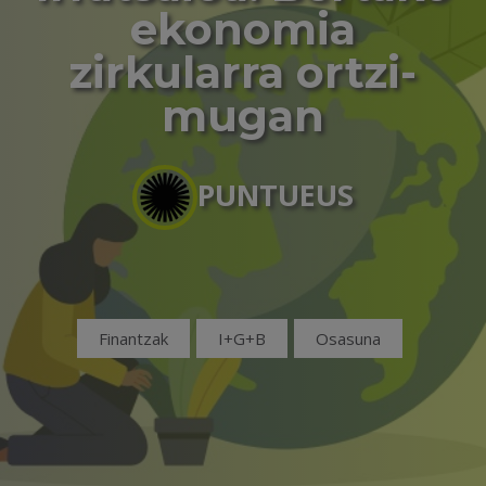
ekonomia
zirkularra ortzi-
mugan
PUNTUEUS
Finantzak
I+G+B
Osasuna