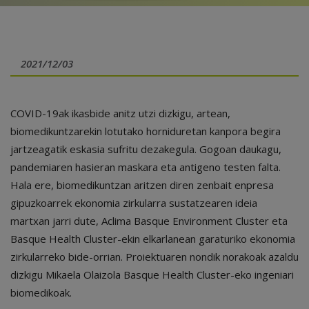
2021/12/03
COVID-19ak ikasbide anitz utzi dizkigu, artean,
biomedikuntzarekin lotutako horniduretan kanpora begira
jartzeagatik eskasia sufritu dezakegula. Gogoan daukagu,
pandemiaren hasieran maskara eta antigeno testen falta.
Hala ere, biomedikuntzan aritzen diren zenbait enpresa
gipuzkoarrek ekonomia zirkularra sustatzearen ideia
martxan jarri dute, Aclima Basque Environment Cluster eta
Basque Health Cluster-ekin elkarlanean garaturiko ekonomia
zirkularreko bide-orrian. Proiektuaren nondik norakoak azaldu
dizkigu Mikaela Olaizola Basque Health Cluster-eko ingeniari
biomedikoak.