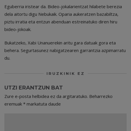
Eguberria iristear da. Bideo-jokalarientzat hilabete berezia
dela aitortu digu Nebukaik. Oparia aukeratzen bazabiltza,
piztu irratia eta entzun abenduan estreinatuko diren hiru
bideo-jokoak.
Bukatzeko, Xabi Unanuerekin aritu gara datuak gora eta
behera. Segurtasunez nabigatzearen garrantzia azpimarratu
du.
IRUZKINIK EZ
UTZI ERANTZUN BAT
Zure e-posta helbidea ez da argitaratuko.
Beharrezko
eremuak
*
markatuta daude