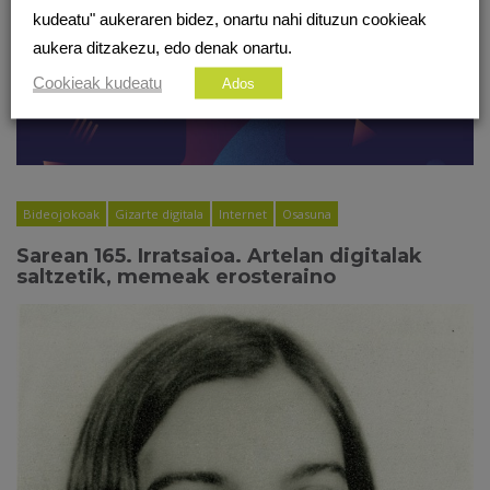
kudeatu" aukeraren bidez, onartu nahi dituzun cookieak
aukera ditzakezu, edo denak onartu.
Cookieak kudeatu
Ados
Bideojokoak
Gizarte digitala
Internet
Osasuna
Sarean 165. Irratsaioa. Artelan digitalak
saltzetik, memeak erosteraino