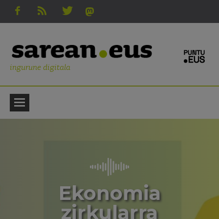
ingurune digitala
Ekonomia
zirkularra