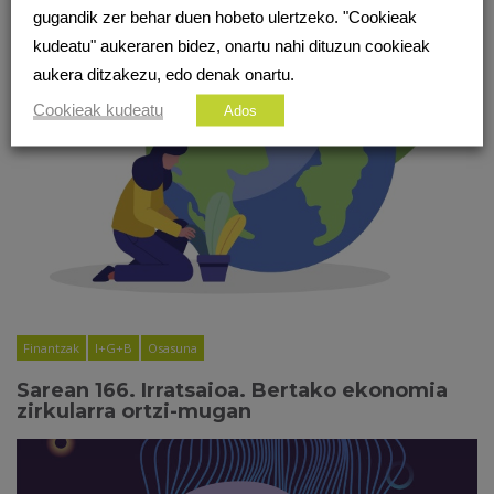
gugandik zer behar duen hobeto ulertzeko. "Cookieak
kudeatu" aukeraren bidez, onartu nahi dituzun cookieak
aukera ditzakezu, edo denak onartu.
Cookieak kudeatu
Ados
Finantzak
I+G+B
Osasuna
Sarean 166. Irratsaioa. Bertako ekonomia
zirkularra ortzi-mugan