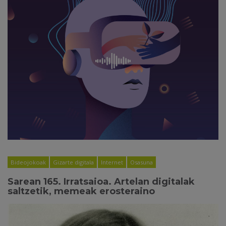
Bideojokoak
Gizarte digitala
Internet
Osasuna
Sarean 165. Irratsaioa. Artelan digitalak
saltzetik, memeak erosteraino