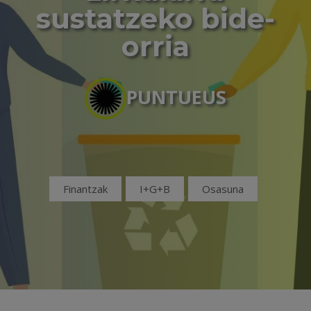
sustatzeko bide-
orria
PUNTUEUS
Finantzak
I+G+B
Osasuna