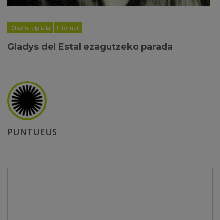
Gizarte digitala
Internet
Gladys del Estal ezagutzeko parada
PUNTUEUS