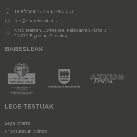
Telefonoa:
+34 943 085 051
info@domeinuak.eus
Altzolatarren Dorretxea, Kalebarren Plaza 3, 1
20.870 Elgoibar, Gipuzkoa
BABESLEAK
LEGE-TESTUAK
Lege oharra
Pribatutasun politika