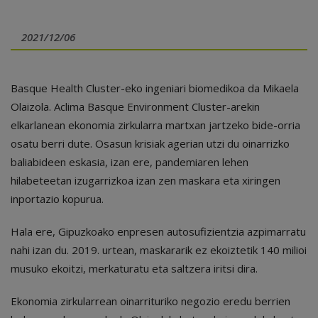
2021/12/06
Basque Health Cluster-eko ingeniari biomedikoa da Mikaela
Olaizola. Aclima Basque Environment Cluster-arekin
elkarlanean ekonomia zirkularra martxan jartzeko bide-orria
osatu berri dute. Osasun krisiak agerian utzi du oinarrizko
baliabideen eskasia, izan ere, pandemiaren lehen
hilabeteetan izugarrizkoa izan zen maskara eta xiringen
inportazio kopurua.
Hala ere, Gipuzkoako enpresen autosufizientzia azpimarratu
nahi izan du. 2019. urtean, maskararik ez ekoiztetik 140 milioi
musuko ekoitzi, merkaturatu eta saltzera iritsi dira.
Ekonomia zirkularrean oinarrituriko negozio eredu berrien