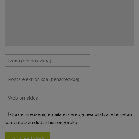
Gorde nire izena, emaila eta webgunea bilatzaile honetan
komentatzen dudan hurrengorako.