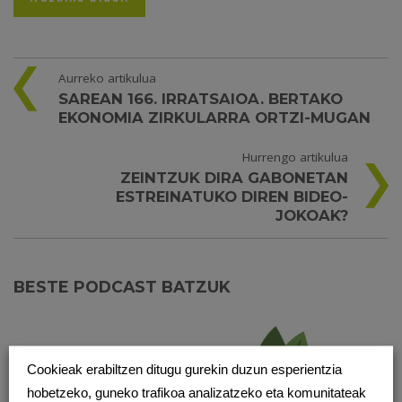
Aurreko artikulua
SAREAN 166. IRRATSAIOA. BERTAKO
EKONOMIA ZIRKULARRA ORTZI-MUGAN
Hurrengo artikulua
ZEINTZUK DIRA GABONETAN
ESTREINATUKO DIREN BIDEO-
JOKOAK?
BESTE PODCAST BATZUK
Cookieak erabiltzen ditugu gurekin duzun esperientzia
hobetzeko, guneko trafikoa analizatzeko eta komunitateak