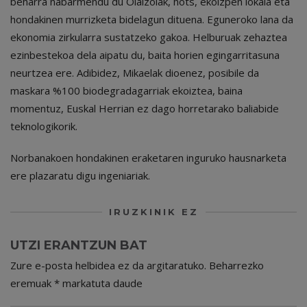
beharra nabarmendu du Olaizolak, hots, ekoizpen lokala eta
hondakinen murrizketa bidelagun dituena. Eguneroko lana da
ekonomia zirkularra sustatzeko gakoa. Helburuak zehaztea
ezinbestekoa dela aipatu du, baita horien egingarritasuna
neurtzea ere. Adibidez, Mikaelak dioenez, posibile da
maskara %100 biodegradagarriak ekoiztea, baina
momentuz, Euskal Herrian ez dago horretarako baliabide
teknologikorik.
Norbanakoen hondakinen eraketaren inguruko hausnarketa
ere plazaratu digu ingeniariak.
IRUZKINIK EZ
UTZI ERANTZUN BAT
Zure e-posta helbidea ez da argitaratuko.
Beharrezko
eremuak
*
markatuta daude