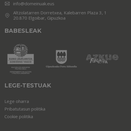
info@domeinuak.eus
Altzolatarren Dorretxea, Kalebarren Plaza 3, 1
20.870 Elgoibar, Gipuzkoa
BABESLEAK
LEGE-TESTUAK
Lege oharra
Pribatutasun politika
Cookie politika