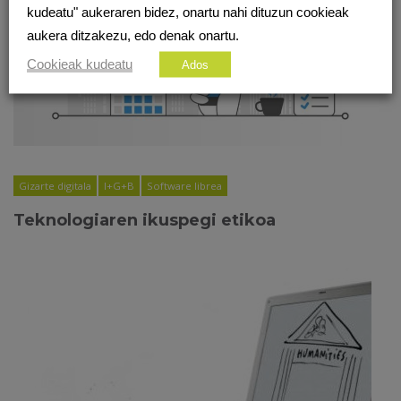
kudeatu" aukeraren bidez, onartu nahi dituzun cookieak
aukera ditzakezu, edo denak onartu.
Cookieak kudeatu
Ados
Gizarte digitala
I+G+B
Software librea
Teknologiaren ikuspegi etikoa