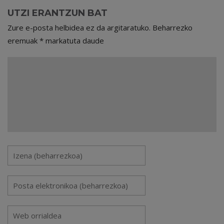
UTZI ERANTZUN BAT
Zure e-posta helbidea ez da argitaratuko.
Beharrezko
eremuak
*
markatuta daude