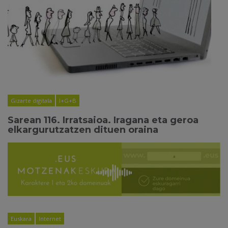
Gizarte digitala
I+G+B
Sarean 116. Irratsaioa. Iragana eta geroa
elkargurutzatzen dituen oraina
Euskara
Internet