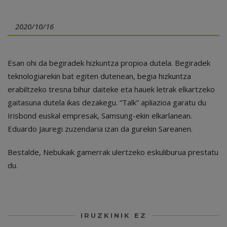
2020/10/16
Esan ohi da begiradek hizkuntza propioa dutela. Begiradek
teknologiarekin bat egiten dutenean, begia hizkuntza
erabiltzeko tresna bihur daiteke eta hauek letrak elkartzeko
gaitasuna dutela ikas dezakegu. “Talk” apliazioa garatu du
Irisbond euskal empresak, Samsung-ekin elkarlanean.
Eduardo Jauregi zuzendaria izan da gurekin Sareanen.
Bestalde, Nebukaik gamerrak ulertzeko eskuliburua prestatu
du.
IRUZKINIK EZ