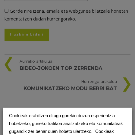
Gorde nire izena, emaila eta webgunea bilatzaile honetan
komentatzen dudan hurrengorako.
Aurreko artikulua
BIDEO-JOKOEN TOP ZERRENDA
Hurrengo artikulua
KOMUNIKATZEKO MODU BERRI BAT
BESTE PODCAST BATZUK
Cookieak erabiltzen ditugu gurekin duzun esperientzia
hobetzeko, guneko trafikoa analizatzeko eta komunitateak
gugandik zer behar duen hobeto ulertzeko. "Cookieak