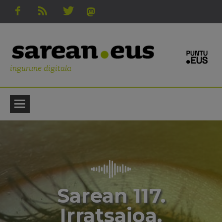
ingurune digitala
Sarean 117.
Irratsaioa.