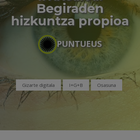
Begiraden
hizkuntza propioa
PUNTUEUS
Gizarte digitala
I+G+B
Osasuna