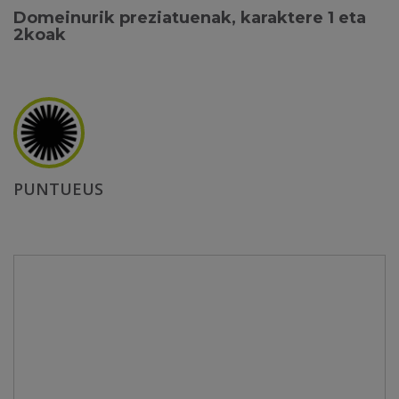
Domeinurik preziatuenak, karaktere 1 eta
2koak
PUNTUEUS