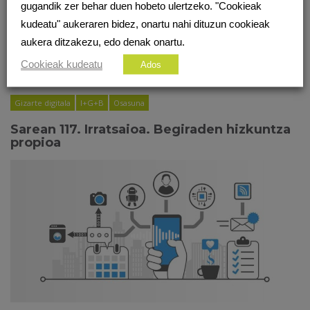
gugandik zer behar duen hobeto ulertzeko. "Cookieak
kudeatu" aukeraren bidez, onartu nahi dituzun cookieak
aukera ditzakezu, edo denak onartu.
Cookieak kudeatu
Ados
Gizarte digitala
I+G+B
Osasuna
Sarean 117. Irratsaioa. Begiraden hizkuntza
propioa