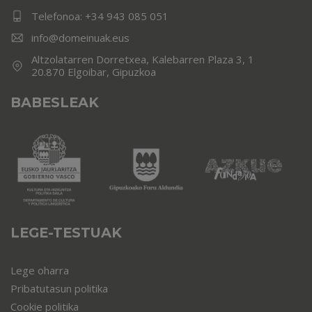
Telefonoa:
+34 943 085 051
info@domeinuak.eus
Altzolatarren Dorretxea, Kalebarren Plaza 3, 1
20.870 Elgoibar, Gipuzkoa
BABESLEAK
LEGE-TESTUAK
Lege oharra
Pribatutasun politika
Cookie politika