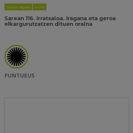
Gizarte digitala
I+G+B
Sarean 116. Irratsaioa. Iragana eta geroa
elkargurutzatzen dituen oraina
PUNTUEUS