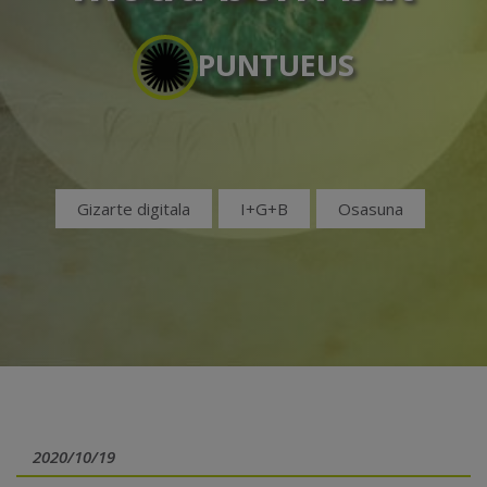
PUNTUEUS
Gizarte digitala
I+G+B
Osasuna
2020/10/19