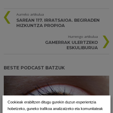
Aurreko artikulua
SAREAN 117. IRRATSAIOA. BEGIRADEN
HIZKUNTZA PROPIOA
Hurrengo artikulua
GAMERRAK ULERTZEKO
ESKULIBURUA
BESTE PODCAST BATZUK
Cookieak erabiltzen ditugu gurekin duzun esperientzia
hobetzeko, guneko trafikoa analizatzeko eta komunitateak