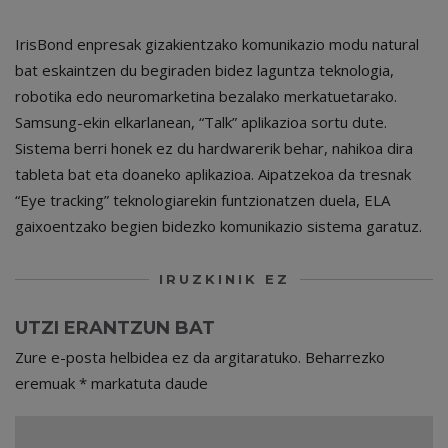
IrisBond enpresak gizakientzako komunikazio modu natural
bat eskaintzen du begiraden bidez laguntza teknologia,
robotika edo neuromarketina bezalako merkatuetarako.
Samsung-ekin elkarlanean, “Talk” aplikazioa sortu dute.
Sistema berri honek ez du hardwarerik behar, nahikoa dira
tableta bat eta doaneko aplikazioa. Aipatzekoa da tresnak
“Eye tracking” teknologiarekin funtzionatzen duela, ELA
gaixoentzako begien bidezko komunikazio sistema garatuz.
IRUZKINIK EZ
UTZI ERANTZUN BAT
Zure e-posta helbidea ez da argitaratuko.
Beharrezko
eremuak
*
markatuta daude