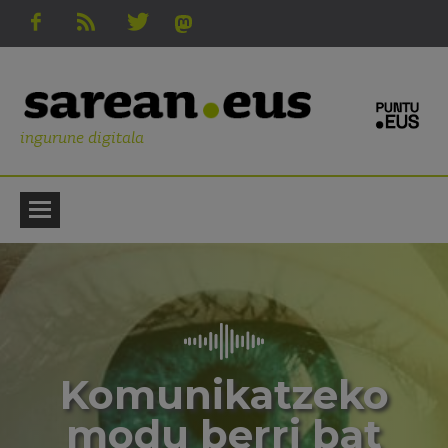
ingurune digitala
Komunikatzeko
modu berri bat