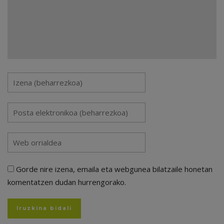
Gorde nire izena, emaila eta webgunea bilatzaile honetan
komentatzen dudan hurrengorako.