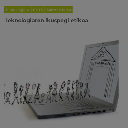
Gizarte digitala
I+G+B
Software librea
Teknologiaren ikuspegi etikoa