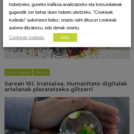
hobetzeko, guneko trafikoa analizatzeko eta komunitateak
BESTE PODCAST BATZUK
gugandik zer behar duen hobeto ulertzeko. "Cookieak
kudeatu" aukeraren bidez, onartu nahi dituzun cookieak
aukera ditzakezu, edo denak onartu.
Cookieak kudeatu
Ados
Gizarte digitala
Internet
Sarean 161. Irratsaioa. Humanitate digitalak
artelanak plazaratzeko giltzarri