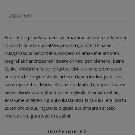
2021/11/01
Emartistak proiektuan euskal emakume artisten sorkuntzen
irudiak bildu eta Euskal Wikipediara igo dituzte haien
ikusgaitasuna handitzeko. Wikipedian emakume artisten
biografiak handitzearen ideiarekin hasi zen ekimena, baina
Euskal Wikilarien Kultur elkartearekin eta arte ederretako
adituekin hitz egin ostean, artisten lanen irudiak jasotzera
salto egin zuten. Marina Arranz eta Maite Luengo artearen
historialariak dira egitasmoaren egileak. Graduan zehar,
emakume artisten inguruko ikaskuntza falta dela-eta, sortu
zuten proiektua. Ingurune digitala eta artearen arteko
loturaz aritu gara luze eta zabal.
IRUZKINIK EZ