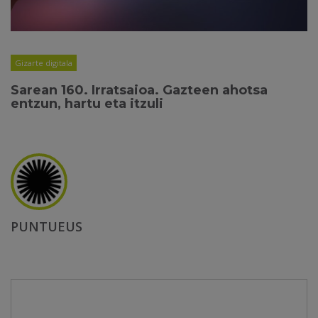
Gizarte digitala
Sarean 160. Irratsaioa. Gazteen ahotsa
entzun, hartu eta itzuli
PUNTUEUS