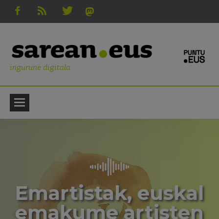
ingurune digitala
Emartistak, euskal
emakume artisten