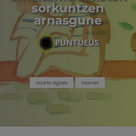
sorkuntzen
arnasgune
PUNTUEUS
Gizarte digitala
Internet