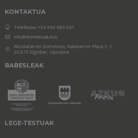
KONTAKTUA
Telefonoa:
+34 943 085 051
info@domeinuak.eus
Altzolatarren Dorretxea, Kalebarren Plaza 3, 1
20.870 Elgoibar, Gipuzkoa
BABESLEAK
LEGE-TESTUAK