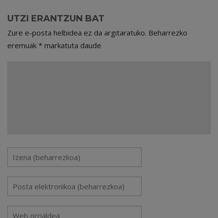
UTZI ERANTZUN BAT
Zure e-posta helbidea ez da argitaratuko.
Beharrezko
eremuak
*
markatuta daude