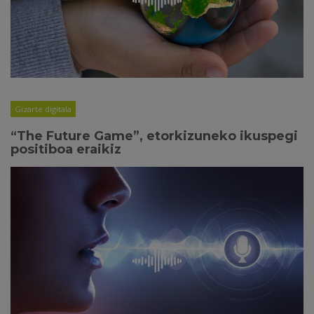
Gizarte digitala
“The Future Game”, etorkizuneko ikuspegi
positiboa eraikiz