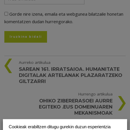
Gorde nire izena, emaila eta webgunea bilatzaile honetan
komentatzen dudan hurrengorako.
Aurreko artikulua
SAREAN 161. IRRATSAIOA. HUMANITATE
DIGITALAK ARTELANAK PLAZARATZEKO
GILTZARRI
Hurrengo artikulua
OHIKO ZIBERERASOEI AURRE
EGITEKO .EUS DOMEINUAREN
MEKANISMOAK
Cookieak erabiltzen ditugu gurekin duzun esperientzia