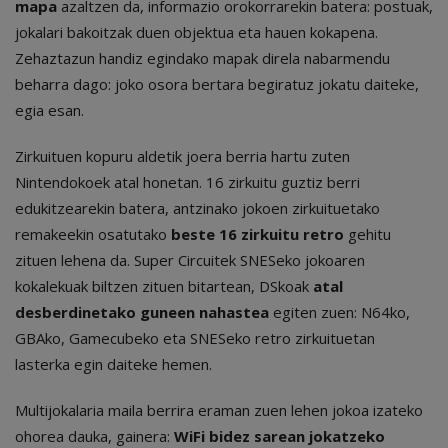
mapa
azaltzen da, informazio orokorrarekin batera: postuak,
jokalari bakoitzak duen objektua eta hauen kokapena.
Zehaztazun handiz egindako mapak direla nabarmendu
beharra dago: joko osora bertara begiratuz jokatu daiteke,
egia esan.
Zirkuituen kopuru aldetik joera berria hartu zuten
Nintendokoek atal honetan. 16 zirkuitu guztiz berri
edukitzearekin batera, antzinako jokoen zirkuituetako
remakeekin osatutako
beste 16 zirkuitu retro
gehitu
zituen lehena da. Super Circuitek SNESeko jokoaren
kokalekuak biltzen zituen bitartean, DSkoak
atal
desberdinetako guneen nahastea
egiten zuen: N64ko,
GBAko, Gamecubeko eta SNESeko retro zirkuituetan
lasterka egin daiteke hemen.
Multijokalaria maila berrira eraman zuen lehen jokoa izateko
ohorea dauka, gainera:
WiFi bidez sarean jokatzeko