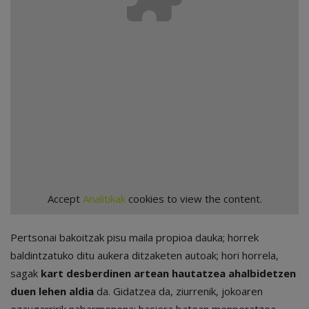
Accept
Analitikak
cookies to view the content.
Pertsonai bakoitzak pisu maila propioa dauka; horrek
baldintzatuko ditu aukera ditzaketen autoak; hori horrela,
sagak
kart desberdinen artean hautatzea ahalbidetzen
duen lehen aldia
da. Gidatzea da, ziurrenik, jokoaren