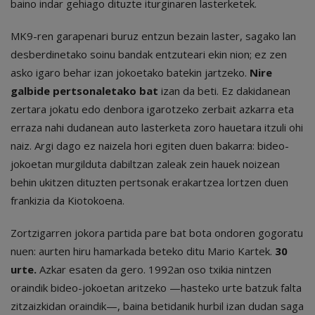
baino indar gehiago dituzte iturginaren lasterketek.
MK9-ren garapenari buruz entzun bezain laster, sagako lan
desberdinetako soinu bandak entzuteari ekin nion; ez zen
asko igaro behar izan jokoetako batekin jartzeko.
Nire
galbide pertsonaletako bat
izan da beti. Ez dakidanean
zertara jokatu edo denbora igarotzeko zerbait azkarra eta
erraza nahi dudanean auto lasterketa zoro hauetara itzuli ohi
naiz. Argi dago ez naizela hori egiten duen bakarra: bideo-
jokoetan murgilduta dabiltzan zaleak zein hauek noizean
behin ukitzen dituzten pertsonak erakartzea lortzen duen
frankizia da Kiotokoena.
Zortzigarren jokora partida pare bat bota ondoren gogoratu
nuen: aurten hiru hamarkada beteko ditu Mario Kartek.
30
urte.
Azkar esaten da gero. 1992an oso txikia nintzen
oraindik bideo-jokoetan aritzeko —hasteko urte batzuk falta
zitzaizkidan oraindik—, baina betidanik hurbil izan dudan saga