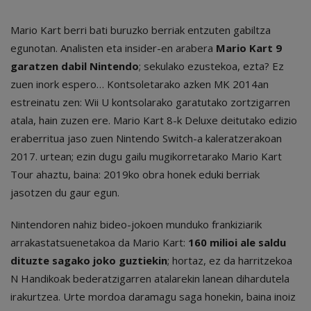
Mario Kart berri bati buruzko berriak entzuten gabiltza
egunotan. Analisten eta insider-en arabera
Mario Kart 9
garatzen dabil Nintendo
; sekulako ezustekoa, ezta? Ez
zuen inork espero… Kontsoletarako azken MK 2014an
estreinatu zen: Wii U kontsolarako garatutako zortzigarren
atala, hain zuzen ere. Mario Kart 8-k Deluxe deitutako edizio
eraberritua jaso zuen Nintendo Switch-a kaleratzerakoan
2017. urtean; ezin dugu gailu mugikorretarako Mario Kart
Tour ahaztu, baina: 2019ko obra honek eduki berriak
jasotzen du gaur egun.
Nintendoren nahiz bideo-jokoen munduko frankiziarik
arrakastatsuenetakoa da Mario Kart:
160 milioi ale saldu
dituzte sagako joko guztiekin
; hortaz, ez da harritzekoa
N Handikoak bederatzigarren atalarekin lanean dihardutela
irakurtzea. Urte mordoa daramagu saga honekin, baina inoiz