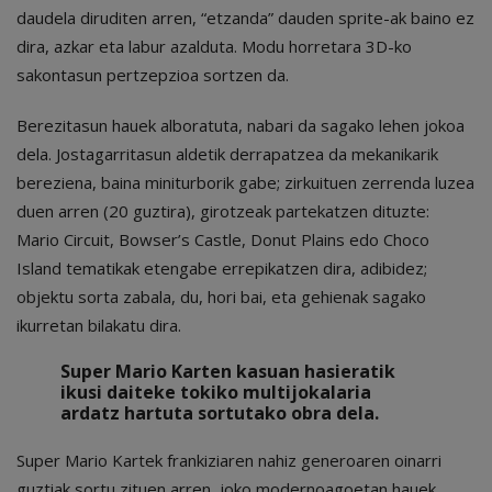
daudela diruditen arren, “etzanda” dauden sprite-ak baino ez
dira, azkar eta labur azalduta. Modu horretara 3D-ko
sakontasun pertzepzioa sortzen da.
Berezitasun hauek alboratuta, nabari da sagako lehen jokoa
dela. Jostagarritasun aldetik derrapatzea da mekanikarik
bereziena, baina miniturborik gabe; zirkuituen zerrenda luzea
duen arren (20 guztira), girotzeak partekatzen dituzte:
Mario Circuit, Bowser’s Castle, Donut Plains edo Choco
Island tematikak etengabe errepikatzen dira, adibidez;
objektu sorta zabala, du, hori bai, eta gehienak sagako
ikurretan bilakatu dira.
Super Mario Karten kasuan hasieratik
ikusi daiteke tokiko multijokalaria
ardatz hartuta sortutako obra dela
.
Super Mario Kartek frankiziaren nahiz generoaren oinarri
guztiak sortu zituen arren, joko modernoagoetan hauek