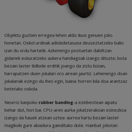
Objektu guztien erregea lehen aldiz ikusi genuen joko
honetan. Oskol urdinak adiskidetasuna deuseztatzeko balio
izan du ordu hartatik. Azkenengo postuetan dabiltzan
gidariek eskuratzeko aukera handiagoak izango dituzte; bota
bezain laster ibilbide erditik joango da ziztu bizian,
harrapatzen duen jokalari oro airean jaurtiz. Lehenengo doan
jokalariak ezingo du ihes egin, baina: horren bila doa arantzaz
betetako oskola.
Neurriz kanpoko
rubber banding
-a ezinbestean aipatu
behar dut, hori bai. CPU-aren aurka jokatzerakoan ezinezkoa
izango da hauek atzean uztea: aurrea hartu bezain laster
magikoki gure abiadura gaindituko dute. Hainbat jokotan