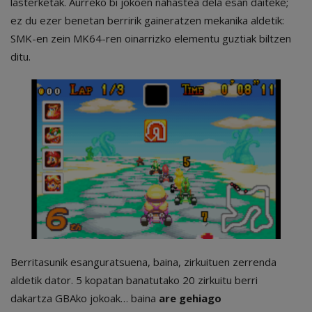
lasterketak. Aurreko bi jokoen nahastea dela esan daiteke;
ez du ezer benetan berririk gaineratzen mekanika aldetik:
SMK-en zein MK64-ren oinarrizko elementu guztiak biltzen
ditu.
Berritasunik esanguratsuena, baina, zirkuituen zerrenda
aldetik dator. 5 kopatan banatutako 20 zirkuitu berri
dakartza GBAko jokoak… baina
are gehiago