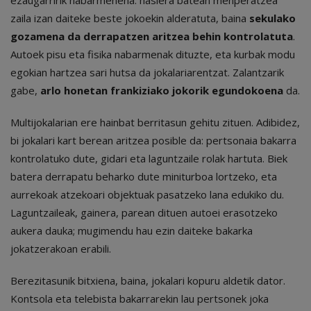
ezaugarririk nabarmenena: hasiera batean menperatzea
zaila izan daiteke beste jokoekin alderatuta, baina
sekulako
gozamena da derrapatzen aritzea behin kontrolatuta
.
Autoek pisu eta fisika nabarmenak dituzte, eta kurbak modu
egokian hartzea sari hutsa da jokalariarentzat. Zalantzarik
gabe,
arlo honetan frankiziako jokorik egundokoena
da.
Multijokalarian ere hainbat berritasun gehitu zituen. Adibidez,
bi jokalari kart berean aritzea posible da: pertsonaia bakarra
kontrolatuko dute, gidari eta laguntzaile rolak hartuta. Biek
batera derrapatu beharko dute miniturboa lortzeko, eta
aurrekoak atzekoari objektuak pasatzeko lana edukiko du.
Laguntzaileak, gainera, parean dituen autoei erasotzeko
aukera dauka; mugimendu hau ezin daiteke bakarka
jokatzerakoan erabili.
Berezitasunik bitxiena, baina, jokalari kopuru aldetik dator.
Kontsola eta telebista bakarrarekin lau pertsonek joka