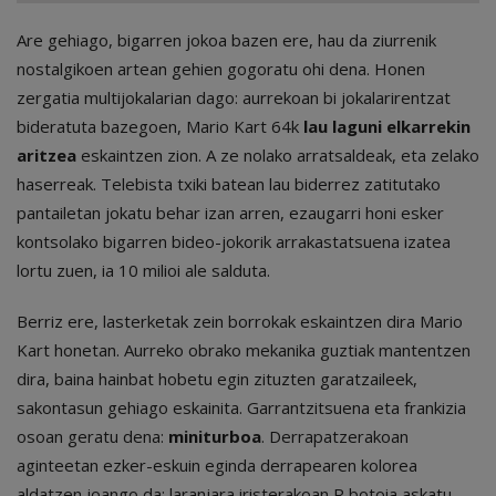
Are gehiago, bigarren jokoa bazen ere, hau da ziurrenik
nostalgikoen artean gehien gogoratu ohi dena. Honen
zergatia multijokalarian dago: aurrekoan bi jokalarirentzat
bideratuta bazegoen, Mario Kart 64k
lau laguni elkarrekin
aritzea
eskaintzen zion. A ze nolako arratsaldeak, eta zelako
haserreak. Telebista txiki batean lau biderrez zatitutako
pantailetan jokatu behar izan arren, ezaugarri honi esker
kontsolako bigarren bideo-jokorik arrakastatsuena izatea
lortu zuen, ia 10 milioi ale salduta.
Berriz ere, lasterketak zein borrokak eskaintzen dira Mario
Kart honetan. Aurreko obrako mekanika guztiak mantentzen
dira, baina hainbat hobetu egin zituzten garatzaileek,
sakontasun gehiago eskainita. Garrantzitsuena eta frankizia
osoan geratu dena:
miniturboa
. Derrapatzerakoan
aginteetan ezker-eskuin eginda derrapearen kolorea
aldatzen joango da: laranjara iristerakoan R botoia askatu,