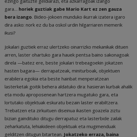
ezingo gaituzte geldiarazi, eta azkarragoak izango
gara…
horiek guztiak gabe Mario Kart ez zen gauza
bera izango
. Bideo-jokoen munduko ikurrak izatera igaro
dira asko: nork ez du ba oskol urdin hilgarriaren memerik
ikusi?
Jokalari guztiek erraz ulertzeko oinarrizko mekanikak dituen
arren, laster ohartuko gara hauek pentsa baino sakonagoak
direla —batez ere, beste jokalari trebeagoekin jokatzen
hasten bagara— derrapatzeak, miniturboak, objektuen
erabilera egokia eta beste hainbat menperatzean
lasterketak goitik behera aldatuko dira: hasieran kurbak ahalik
eta modu aproposenean hartzera mugatuko gara, eta
lortutako objektuak eskuratu bezain laster erabiltzera.
Trebatzen eta zirkuituen diseinua ikasten goazela ziztu
bizian gaindituko ditugu derrapatuz eta lasterbide zailak
zeharkatuta, lehiakideen objektuak eta mugimenduak
gelditzen ditugun bitartean.
Jokatzeko erraza, baina