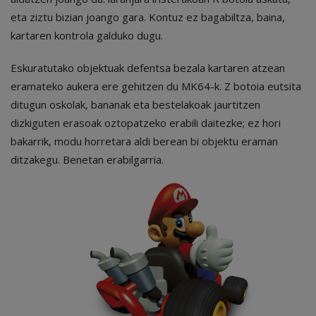
eta ziztu bizian joango gara. Kontuz ez bagabiltza, baina,
kartaren kontrola galduko dugu.
Eskuratutako objektuak defentsa bezala kartaren atzean
eramateko aukera ere gehitzen du MK64-k. Z botoia eutsita
ditugun oskolak, bananak eta bestelakoak jaurtitzen
dizkiguten erasoak oztopatzeko erabili daitezke; ez hori
bakarrik, modu horretara aldi berean bi objektu eraman
ditzakegu. Benetan erabilgarria.