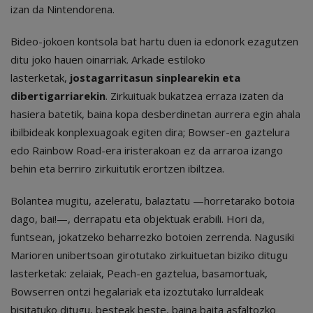
izan da Nintendorena.
Bideo-jokoen kontsola bat hartu duen ia edonork ezagutzen
ditu joko hauen oinarriak. Arkade estiloko
lasterketak,
jostagarritasun sinplearekin eta
dibertigarriarekin
. Zirkuituak bukatzea erraza izaten da
hasiera batetik, baina kopa desberdinetan aurrera egin ahala
ibilbideak konplexuagoak egiten dira; Bowser-en gaztelura
edo Rainbow Road-era iristerakoan ez da arraroa izango
behin eta berriro zirkuitutik erortzen ibiltzea.
Bolantea mugitu, azeleratu, balaztatu —horretarako botoia
dago, bai!—, derrapatu eta objektuak erabili. Hori da,
funtsean, jokatzeko beharrezko botoien zerrenda. Nagusiki
Marioren unibertsoan girotutako zirkuituetan biziko ditugu
lasterketak: zelaiak, Peach-en gaztelua, basamortuak,
Bowserren ontzi hegalariak eta izoztutako lurraldeak
bisitatuko ditugu, besteak beste, baina baita asfaltozko