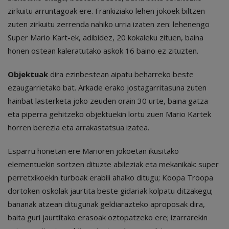
zirkuitu arruntagoak ere. Frankiziako lehen jokoek biltzen
zuten zirkuitu zerrenda nahiko urria izaten zen: lehenengo
Super Mario Kart-ek, adibidez, 20 kokaleku zituen, baina
honen ostean kaleratutako askok 16 baino ez zituzten.
Objektuak
dira ezinbestean aipatu beharreko beste
ezaugarrietako bat. Arkade erako jostagarritasuna zuten
hainbat lasterketa joko zeuden orain 30 urte, baina gatza
eta piperra gehitzeko objektuekin lortu zuen Mario Kartek
horren berezia eta arrakastatsua izatea.
Esparru honetan ere Marioren jokoetan ikusitako
elementuekin sortzen dituzte abileziak eta mekanikak: super
perretxikoekin turboak erabili ahalko ditugu; Koopa Troopa
dortoken oskolak jaurtita beste gidariak kolpatu ditzakegu;
bananak atzean ditugunak geldiarazteko aproposak dira,
baita guri jaurtitako erasoak oztopatzeko ere; izarrarekin