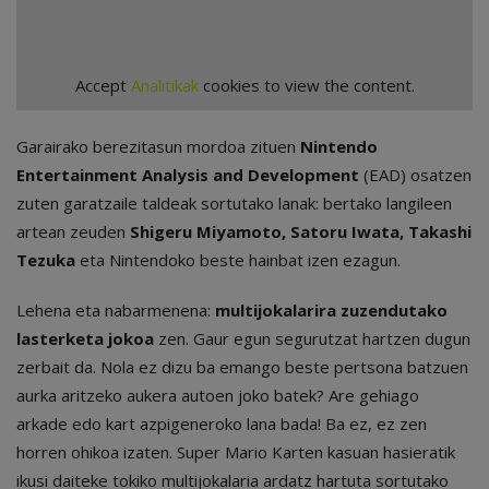
Accept
Analitikak
cookies to view the content.
Garairako berezitasun mordoa zituen
Nintendo
Entertainment Analysis and Development
(EAD) osatzen
zuten garatzaile taldeak sortutako lanak: bertako langileen
artean zeuden
Shigeru Miyamoto, Satoru Iwata, Takashi
Tezuka
eta Nintendoko beste hainbat izen ezagun.
Lehena eta nabarmenena:
multijokalarira zuzendutako
lasterketa jokoa
zen. Gaur egun segurutzat hartzen dugun
zerbait da. Nola ez dizu ba emango beste pertsona batzuen
aurka aritzeko aukera autoen joko batek? Are gehiago
arkade edo kart azpigeneroko lana bada! Ba ez, ez zen
horren ohikoa izaten. Super Mario Karten kasuan hasieratik
ikusi daiteke tokiko multijokalaria ardatz hartuta sortutako