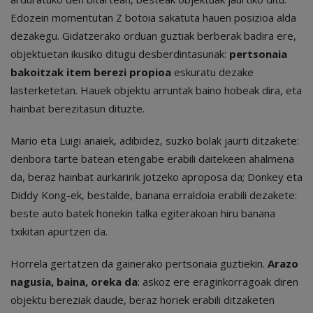
Edozein momentutan Z botoia sakatuta hauen posizioa alda
dezakegu. Gidatzerako orduan guztiak berberak badira ere,
objektuetan ikusiko ditugu desberdintasunak:
pertsonaia
bakoitzak item berezi propioa
eskuratu dezake
lasterketetan. Hauek objektu arruntak baino hobeak dira, eta
hainbat berezitasun dituzte.
Mario eta Luigi anaiek, adibidez, suzko bolak jaurti ditzakete:
denbora tarte batean etengabe erabili daitekeen ahalmena
da, beraz hainbat aurkaririk jotzeko aproposa da; Donkey eta
Diddy Kong-ek, bestalde, banana erraldoia erabili dezakete:
beste auto batek honekin talka egiterakoan hiru banana
txikitan apurtzen da.
Horrela gertatzen da gainerako pertsonaia guztiekin.
Arazo
nagusia, baina, oreka da
: askoz ere eraginkorragoak diren
objektu bereziak daude, beraz horiek erabili ditzaketen