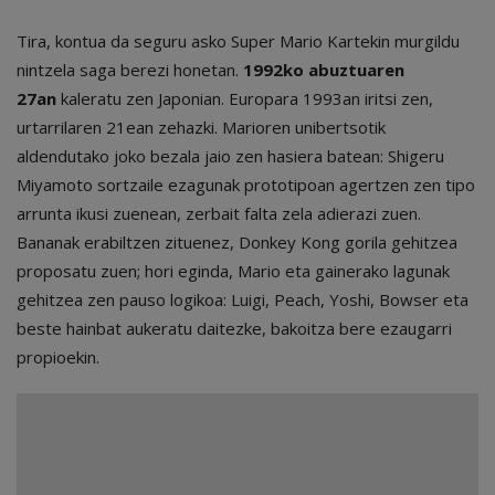
Tira, kontua da seguru asko Super Mario Kartekin murgildu
nintzela saga berezi honetan.
1992ko abuztuaren
27an
kaleratu zen Japonian. Europara 1993an iritsi zen,
urtarrilaren 21ean zehazki. Marioren unibertsotik
aldendutako joko bezala jaio zen hasiera batean: Shigeru
Miyamoto sortzaile ezagunak prototipoan agertzen zen tipo
arrunta ikusi zuenean, zerbait falta zela adierazi zuen.
Bananak erabiltzen zituenez, Donkey Kong gorila gehitzea
proposatu zuen; hori eginda, Mario eta gainerako lagunak
gehitzea zen pauso logikoa: Luigi, Peach, Yoshi, Bowser eta
beste hainbat aukeratu daitezke, bakoitza bere ezaugarri
propioekin.