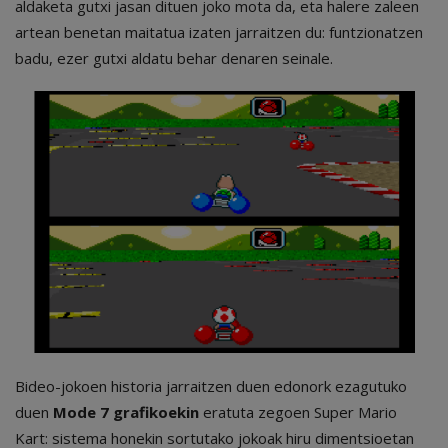
aldaketa gutxi jasan dituen joko mota da, eta halere zaleen
artean benetan maitatua izaten jarraitzen du: funtzionatzen
badu, ezer gutxi aldatu behar denaren seinale.
Bideo-jokoen historia jarraitzen duen edonork ezagutuko
duen
Mode 7 grafikoekin
eratuta zegoen Super Mario
Kart: sistema honekin sortutako jokoak hiru dimentsioetan