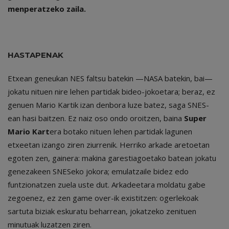
menperatzeko zaila.
HASTAPENAK
Etxean geneukan NES faltsu batekin —NASA batekin, bai—
jokatu nituen nire lehen partidak bideo-jokoetara; beraz, ez
genuen Mario Kartik izan denbora luze batez, saga SNES-
ean hasi baitzen. Ez naiz oso ondo oroitzen, baina
Super
Mario Kart
era botako nituen lehen partidak lagunen
etxeetan izango ziren ziurrenik. Herriko arkade aretoetan
egoten zen, gainera: makina garestiagoetako batean jokatu
genezakeen SNESeko jokora; emulatzaile bidez edo
funtzionatzen zuela uste dut. Arkadeetara moldatu gabe
zegoenez, ez zen game over-ik existitzen: ogerlekoak
sartuta biziak eskuratu beharrean, jokatzeko zenituen
minutuak luzatzen ziren.