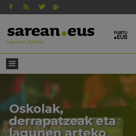
ingurune digitala
Oskolak,
derrapatzeak eta
lagunen arteko