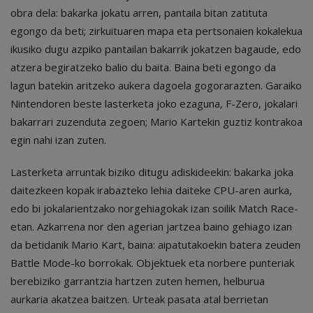
obra dela: bakarka jokatu arren, pantaila bitan zatituta
egongo da beti; zirkuituaren mapa eta pertsonaien kokalekua
ikusiko dugu azpiko pantailan bakarrik jokatzen bagaude, edo
atzera begiratzeko balio du baita. Baina beti egongo da
lagun batekin aritzeko aukera dagoela gogorarazten. Garaiko
Nintendoren beste lasterketa joko ezaguna, F-Zero, jokalari
bakarrari zuzenduta zegoen; Mario Kartekin guztiz kontrakoa
egin nahi izan zuten.
Lasterketa arruntak biziko ditugu adiskideekin: bakarka joka
daitezkeen kopak irabazteko lehia daiteke CPU-aren aurka,
edo bi jokalarientzako norgehiagokak izan soilik Match Race-
etan. Azkarrena nor den agerian jartzea baino gehiago izan
da betidanik Mario Kart, baina: aipatutakoekin batera zeuden
Battle Mode-ko borrokak. Objektuek eta norbere punteriak
berebiziko garrantzia hartzen zuten hemen, helburua
aurkaria akatzea baitzen. Urteak pasata atal berrietan