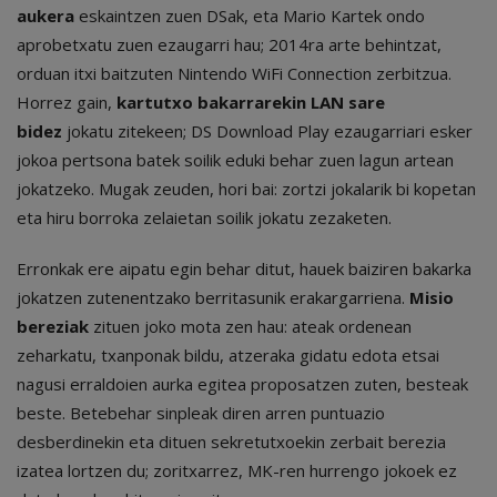
aukera
eskaintzen zuen DSak, eta Mario Kartek ondo
aprobetxatu zuen ezaugarri hau; 2014ra arte behintzat,
orduan itxi baitzuten Nintendo WiFi Connection zerbitzua.
Horrez gain,
kartutxo bakarrarekin LAN sare
bidez
jokatu zitekeen; DS Download Play ezaugarriari esker
jokoa pertsona batek soilik eduki behar zuen lagun artean
jokatzeko. Mugak zeuden, hori bai: zortzi jokalarik bi kopetan
eta hiru borroka zelaietan soilik jokatu zezaketen.
Erronkak ere aipatu egin behar ditut, hauek baiziren bakarka
jokatzen zutenentzako berritasunik erakargarriena.
Misio
bereziak
zituen joko mota zen hau: ateak ordenean
zeharkatu, txanponak bildu, atzeraka gidatu edota etsai
nagusi erraldoien aurka egitea proposatzen zuten, besteak
beste. Betebehar sinpleak diren arren puntuazio
desberdinekin eta dituen sekretutxoekin zerbait berezia
izatea lortzen du; zoritxarrez, MK-ren hurrengo jokoek ez