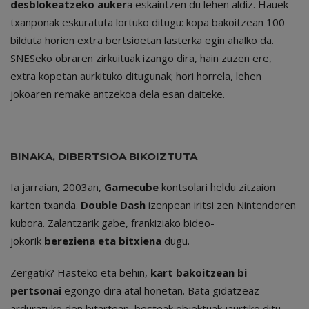
desblokeatzeko auker
a eskaintzen du lehen aldiz. Hauek
txanponak eskuratuta lortuko ditugu: kopa bakoitzean 100
bilduta horien extra bertsioetan lasterka egin ahalko da.
SNESeko obraren zirkuituak izango dira, hain zuzen ere,
extra kopetan aurkituko ditugunak; hori horrela, lehen
jokoaren remake antzekoa dela esan daiteke.
BINAKA, DIBERTSIOA BIKOIZTUTA
Ia jarraian, 2003an,
Gamecube
kontsolari heldu zitzaion
karten txanda.
Double Dash
izenpean iritsi zen Nintendoren
kubora. Zalantzarik gabe, frankiziako bideo-
jokorik
bereziena eta bitxiena
dugu.
Zergatik? Hasteko eta behin,
kart bakoitzean bi
pertsonai
egongo dira atal honetan. Bata gidatzeaz
arduratuko den bitartean, besteak objektuak jaurtiko ditu.