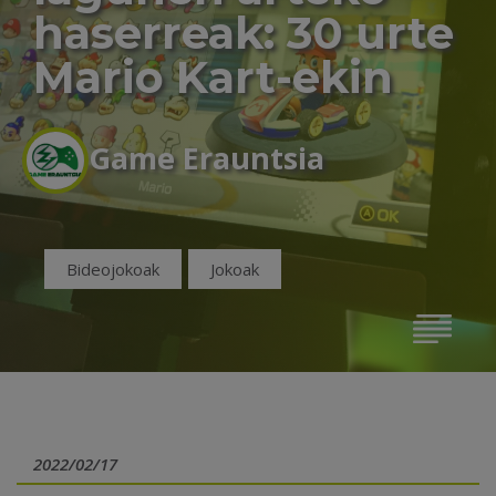
haserreak: 30 urte
Mario Kart-ekin
Game Erauntsia
Bideojokoak
Jokoak
2022/02/17