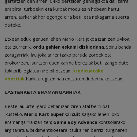
gertatzen den arren, 64ko bertsioan gehiegizkoa da; izarra
erabilita, turboekin eta kurbak modu ezin hobean hartu
arren, aurkariak hor egongo dira beti, eta nekagarria suerta
daiteke.
Etxean eduki genuen lehen Mario Kart jokoa izan zen 64koa;
eta ziurrenik,
ordu gehien eskaini dizkiodana
. Soinu banda
zoragarriak, lau jokalarirentzako partida zoroek eta
orokorrean, isurtzen duen xarma bereziak beti izango dute
toki pribilegiatua nire bihotzean.
Kredituetako
abestiak
hunkitu egiten nau entzuten dudan bakoitzean.
LASTERKETA ERAMANGARRIAK
Beste lau urte igaro behar izan ziren atal berri bat
ikusteko.
Mario Kart Super Circuit
sagako lehen joko
eramangarria izan zen;
Game Boy Advance
kontsolarako
argitaratua, bi dimentsioetara itzuli ziren berriz iturginaren