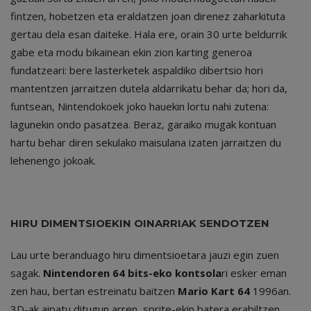
fintzen, hobetzen eta eraldatzen joan direnez zaharkituta
gertau dela esan daiteke. Hala ere, orain 30 urte beldurrik
gabe eta modu bikainean ekin zion karting generoa
fundatzeari: bere lasterketek aspaldiko dibertsio hori
mantentzen jarraitzen dutela aldarrikatu behar da; hori da,
funtsean, Nintendokoek joko hauekin lortu nahi zutena:
lagunekin ondo pasatzea. Beraz, garaiko mugak kontuan
hartu behar diren sekulako maisulana izaten jarraitzen du
lehenengo jokoak.
HIRU DIMENTSIOEKIN OINARRIAK SENDOTZEN
Lau urte beranduago hiru dimentsioetara jauzi egin zuen
sagak.
Nintendoren 64 bits-eko kontsola
ri esker eman
zen hau, bertan estreinatu baitzen
Mario Kart 64
1996an.
3D-ak aipatu ditugun arren, sprite-ekin batera erabiltzen