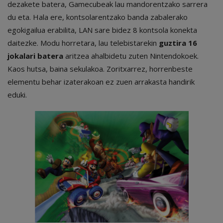
dezakete batera, Gamecubeak lau mandorentzako sarrera
du eta. Hala ere, kontsolarentzako banda zabalerako
egokigailua erabilita, LAN sare bidez 8 kontsola konekta
daitezke. Modu horretara, lau telebistarekin
guztira 16
jokalari batera
aritzea ahalbidetu zuten Nintendokoek.
Kaos hutsa, baina sekulakoa. Zoritxarrez, horrenbeste
elementu behar izaterakoan ez zuen arrakasta handirik
eduki.