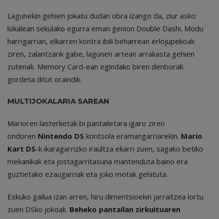
Lagunekin gehien jokatu dudan obra izango da, ziur asko:
lokalean sekulako egurra eman genion Double Dashi. Modu
harrigarrian, elkarren kontra ibili beharrean erlojupekoak
ziren, zalantzarik gabe, lagunen artean arrakasta gehien
zutenak. Memory Card-ean egindako biren denborak
gordeta ditut oraindik.
MULTIJOKALARIA SAREAN
Marioren lasterketak bi pantailetara igaro ziren
ondoren
Nintendo DS
kontsola eramangarriarekin.
Mario
Kart DS
-k ikaragarrizko iraultza ekarri zuen, sagako betiko
mekanikak eta jostagarritasuna mantenduta baino era
guztietako ezaugarriak eta joko motak gehituta.
Eskuko gailua izan arren, hiru dimentsioekin jarraitzea lortu
zuen DSko jokoak.
Beheko pantailan zirkuituaren