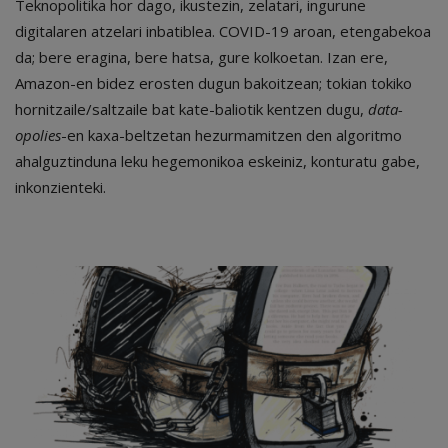
Teknopolitika hor dago, ikustezin, zelatari, ingurune
digitalaren atzelari inbatiblea. COVID-19 aroan, etengabekoa
da; bere eragina, bere hatsa, gure kolkoetan. Izan ere,
Amazon-en bidez erosten dugun bakoitzean; tokian tokiko
hornitzaile/saltzaile bat kate-baliotik kentzen dugu,
data-
opolies
-en kaxa-beltzetan hezurmamitzen den algoritmo
ahalguztinduna leku hegemonikoa eskeiniz, konturatu gabe,
inkonzienteki.