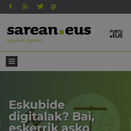
ingurune digitala
Eskubide
digitalak? Bai,
eskerrik asko