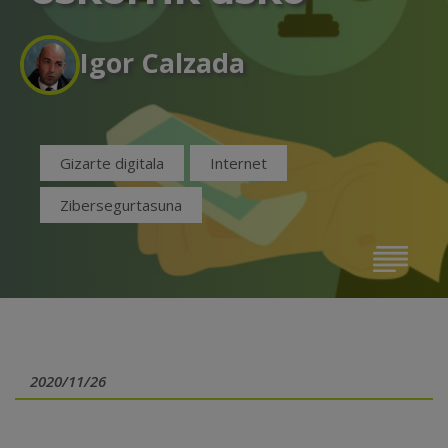
Igor Calzada
Gizarte digitala
Internet
Zibersegurtasuna
2020/11/26