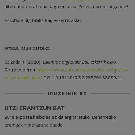
alternatiba-eratzean dago erronka. Zeren, noren zai gaude?
Eskubide digitalak? Bai, eskerrik asko
Artikulu hau aipatzeko:
Calzada, I. (2020),
Eskubide digitalak? Bai, eskerrik asko
,
Retrieved from
https://www.sarean.eus/eskubide-digitalak-
bai-eskerrik-asko/
DOI:10.13140/RG.2.235794.38089/1.
IRUZKINIK EZ
UTZI ERANTZUN BAT
Zure e-posta helbidea ez da argitaratuko.
Beharrezko
eremuak
*
markatuta daude