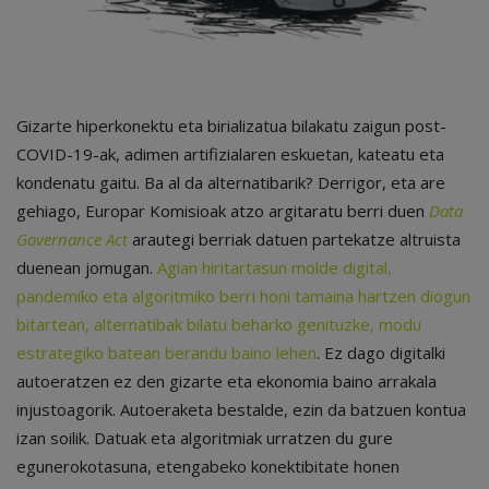
Gizarte hiperkonektu eta birializatua bilakatu zaigun post-
COVID-19-ak, adimen artifizialaren eskuetan, kateatu eta
kondenatu gaitu. Ba al da alternatibarik? Derrigor, eta are
gehiago, Europar Komisioak atzo argitaratu berri duen
Data
Governance Act
arautegi berriak datuen partekatze altruista
duenean jomugan.
Agian hiritartasun molde digital,
pandemiko eta algoritmiko berri honi tamaina hartzen diogun
bitartean, alternatibak bilatu beharko genituzke, modu
estrategiko batean berandu baino lehen
. Ez dago digitalki
autoeratzen ez den gizarte eta ekonomia baino arrakala
injustoagorik. Autoeraketa bestalde, ezin da batzuen kontua
izan soilik. Datuak eta algoritmiak urratzen du gure
egunerokotasuna, etengabeko konektibitate honen