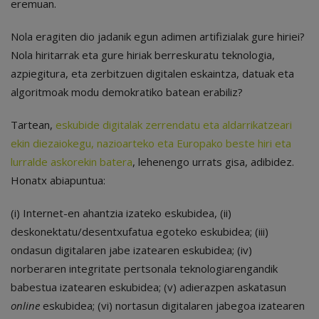
eremuan.
Nola eragiten dio jadanik egun adimen artifizialak gure hiriei?
Nola hiritarrak eta gure hiriak berreskuratu teknologia,
azpiegitura, eta zerbitzuen digitalen eskaintza, datuak eta
algoritmoak modu demokratiko batean erabiliz?
Tartean,
eskubide digitalak zerrendatu eta aldarrikatzeari
ekin diezaiokegu, nazioarteko eta Europako beste hiri eta
lurralde askorekin batera
, lehenengo urrats gisa, adibidez.
Honatx abiapuntua:
(i) Internet-en ahantzia izateko eskubidea, (ii)
deskonektatu/desentxufatua egoteko eskubidea; (iii)
ondasun digitalaren jabe izatearen eskubidea; (iv)
norberaren integritate pertsonala teknologiarengandik
babestua izatearen eskubidea; (v) adierazpen askatasun
online
eskubidea; (vi) nortasun digitalaren jabegoa izatearen