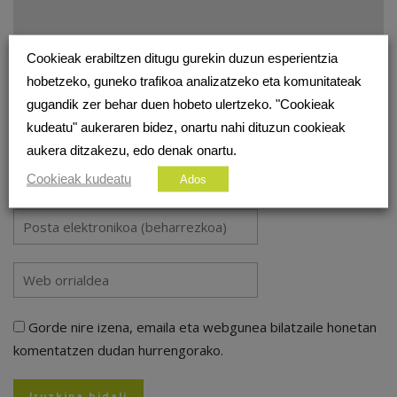
Cookieak erabiltzen ditugu gurekin duzun esperientzia
hobetzeko, guneko trafikoa analizatzeko eta komunitateak
gugandik zer behar duen hobeto ulertzeko. "Cookieak
kudeatu" aukeraren bidez, onartu nahi dituzun cookieak
aukera ditzakezu, edo denak onartu.
Cookieak kudeatu
Ados
Gorde nire izena, emaila eta webgunea bilatzaile honetan
komentatzen dudan hurrengorako.