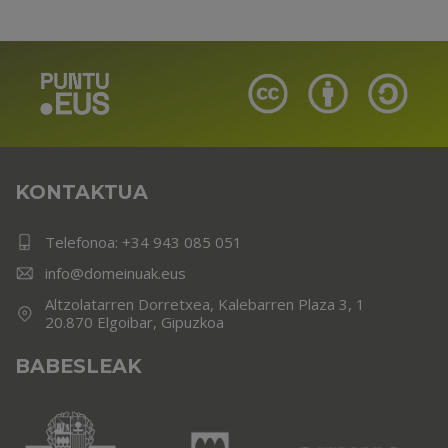
KONTAKTUA
Telefonoa:
+34 943 085 051
info@domeinuak.eus
Altzolatarren Dorretxea, Kalebarren Plaza 3, 1
20.870 Elgoibar, Gipuzkoa
BABESLEAK