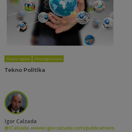
Gizarte digitala
Zibersegurtasuna
Tekno Politika
Igor Calzada
@ICalzada
www.igorcalzada.com/publications
//