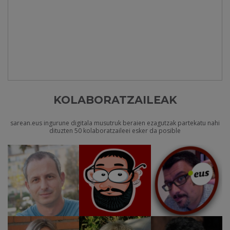
KOLABORATZAILEAK
sarean.eus ingurune digitala musutruk beraien ezagutzak partekatu nahi
dituzten 50 kolaboratzaileei esker da posible