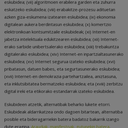
eskubidea; (vii) algoritmoen erabilera garden eta zuhurra
eskatzeko eskubidea; (viii) erabakitze-prozesu adituetan
azken giza-eskumena izatearen eskubidea; (ix) ekonomia
digitalean aukera berdintasun eskubidea; (x) komertzio
elektronikoan kontsumitzaile eskubideak; (xi) Internet-en
jabetza intelektuala edukitzearen eskubidea; (xii) Internet-
erako sarbide unibertsalerako eskubidea; (xiii) trebakuntza
digitalerako eskubidea; (xiv) Internet-en inpartzialtasunerako
eskubidea; (xv) Internet segurua izateko eskubidea; (xvi)
pribatasun, datuen babes, eta segurtasunerako eskubidea;
(xvii) Internet-en demokrazia partehartzailea, aniztasuna,
eta inklutsibitatea bermatzeko eskubidea; eta (xviii) zerbitzu
digital ireki eta etikorako estandarrak izateko eskubidea.
Eskubideen atzetik, alternatibak beharko lukete etorri.
Eskubideak aldarrikatzea ondo dagoen bitartean, alternatiba
posible eta bideragarriekin batera badatoz bakarrik izango
dute eragina.
Araudiak, manifestoak, gutunekin batera
,