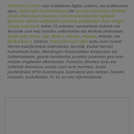
Zientzilari seniorra
naiz eraldaketa digital, urbano, eta politikoetan:
egun,
Oxford-eko Unibertsitatean
eta
Europar Komisioko Ikerketa
Zentru Bateratuan (bereziki, ekonomia/eraldaketa digitalak
gizartean adimen artifizialak erakunde publikoetan duen eragin
soziala aztertzen)
. Azken 15 urteotan, nazioartean irakasle eta
ikertzaile izan naiz honako unibertsitate eta ikerketa-zentruetan:
Strathclyde
,
Aston
,
Vrije
,
Malmö
,
Islandia
,
Nevada
, Helsinki, eta
Ikerbasque-n
. Tartean,
TransLokal spin-off-a
sortu nuen Euskal
Herrira transferentzia bideratzeko. Aurretik, Euskal Herrian
hamarkada batez, Mondragon Kooperatiben Korporazio eta
Unibertsitatean, gizarte berrikuntza proiektu zuzendari gisa aritu
nintzen eragileekin elkarlanean. PuntuEus Elkartea sortu eta
ICANNek domeinua onartu zuen tarte horretan, Eusko
Jaurlaritzako HPSn koordinazio zuzendaria izan nintzen. Nonahi,
noiznahi, euskaltzalea. Ps: Ez, ez naiz informatikaria.