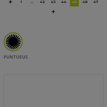
1
…
42
43
44
45
46
47
PUNTUEUS