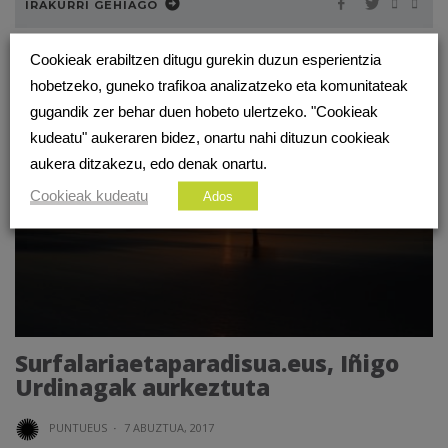
IRAKURRI GEHIAGO
Cookieak erabiltzen ditugu gurekin duzun esperientzia
hobetzeko, guneko trafikoa analizatzeko eta komunitateak
gugandik zer behar duen hobeto ulertzeko. "Cookieak
kudeatu" aukeraren bidez, onartu nahi dituzun cookieak
aukera ditzakezu, edo denak onartu.
Cookieak kudeatu
Ados
Surfalariaetaparadisua.eus, Iñigo
Urdinagak aurkeztuta
PUNTUEUS
·
7 ABUZTUA, 2017