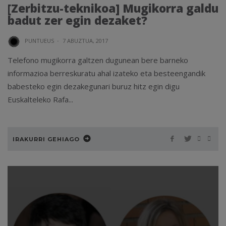
[Zerbitzu-teknikoa] Mugikorra galdu
badut zer egin dezaket?
PUNTUEUS
·
7 ABUZTUA, 2017
Telefono mugikorra galtzen dugunean bere barneko
informazioa berreskuratu ahal izateko eta besteengandik
babesteko egin dezakegunari buruz hitz egin digu
Euskalteleko Rafa...
IRAKURRI GEHIAGO