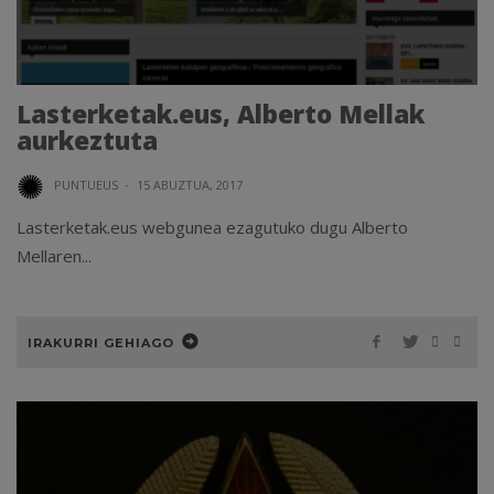
Lasterketak.eus, Alberto Mellak
aurkeztuta
PUNTUEUS
·
15 ABUZTUA, 2017
Lasterketak.eus webgunea ezagutuko dugu Alberto
Mellaren...
IRAKURRI GEHIAGO