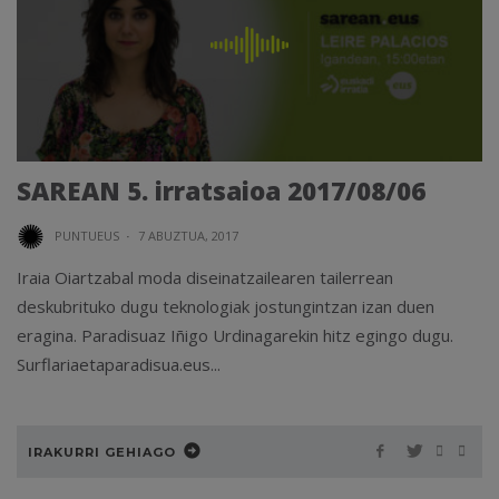
SAREAN 5. irratsaioa 2017/08/06
PUNTUEUS
·
7 ABUZTUA, 2017
Iraia Oiartzabal moda diseinatzailearen tailerrean
deskubrituko dugu teknologiak jostungintzan izan duen
eragina. Paradisuaz Iñigo Urdinagarekin hitz egingo dugu.
Surflariaetaparadisua.eus...
IRAKURRI GEHIAGO