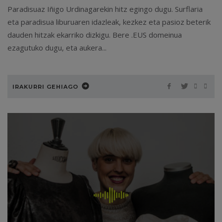
Paradisuaz Iñigo Urdinagarekin hitz egingo dugu. Surflaria
eta paradisua liburuaren idazleak, kezkez eta pasioz beterik
dauden hitzak ekarriko dizkigu. Bere .EUS domeinua
ezagutuko dugu, eta aukera...
IRAKURRI GEHIAGO