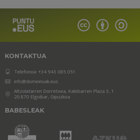
KONTAKTUA
Telefonoa:
+34 943 085 051
info@domeinuak.eus
Altzolatarren Dorretxea, Kalebarren Plaza 3, 1
20.870 Elgoibar, Gipuzkoa
BABESLEAK