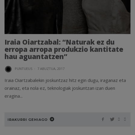
Iraia Oiartzabal: “Naturak ez du
erropa arropa produkzio kantitate
hau aguantatzen”
PUNTUEUS
·
7 ABUZTUA, 2017
Iraia Oiartzabalekin joskuntzaz hitz egin dugu, iraganaz eta
orainaz, eta nola ez, teknologiak joskuntzan izan duen
eragina...
IRAKURRI GEHIAGO