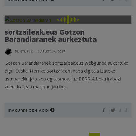
sortzaileak.eus Gotzon
Barandiaranek aurkeztuta
PUNTUEUS
·
1 ABUZTUA, 2017
Gotzon Barandiaranek sortzaileak.eus webgunea aukertuko
digu. Euskal Herriko sortzaileen mapa digitala izateko
asmoarekin jaio zen egitasmoa, iaz BERRIA beka irabazi
zuen. Irailean martxan jarriko...
IRAKURRI GEHIAGO