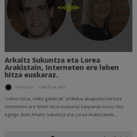
Arkaitz Sukuntza eta Lorea
Arakistain, Interneten ere lehen
hitza euskaraz.
PUNTUEUS
·
7 ABUZTUA, 2017
“Lehen hitza, ohiko galderak” artikulua abiapuntu hartuta
Interneten ere lehen hitza euskaraz kanpainari buruz hitz
egingo dute Arkaitz Sukuntza eta Lorea Arakistainek....