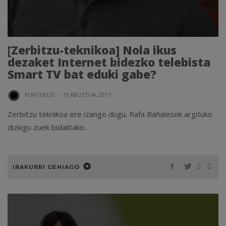
[Zerbitzu-teknikoa] Nola ikus
dezaket Internet bidezko telebista
Smart TV bat eduki gabe?
PUNTUEUS
·
15 ABUZTUA, 2017
Zerbitzu teknikoa ere izango dugu. Rafa Bañalesek argituko
dizkigu zuek bidalitako...
IRAKURRI GEHIAGO