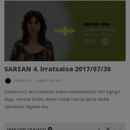
SAREAN 4. irratsaioa 2017/07/30
PUNTUEUS
·
1 ABUZTUA, 2017
Sorkuntzaz, antzezpenaz edota merkataritzaz hitz egingo
dugu. Hirurak lotuko dituen sokak izen propioa dauka:
Identitate digitala eta...
IRAKURRI GEHIAGO