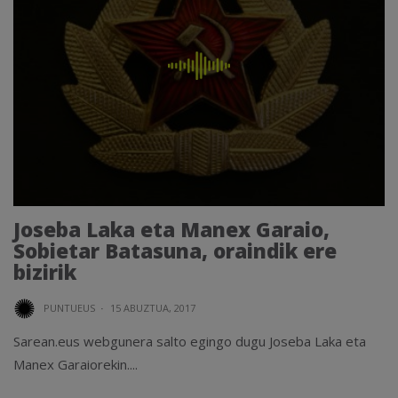
Joseba Laka eta Manex Garaio,
Sobietar Batasuna, oraindik ere
bizirik
PUNTUEUS
·
15 ABUZTUA, 2017
Sarean.eus webgunera salto egingo dugu Joseba Laka eta
Manex Garaiorekin....