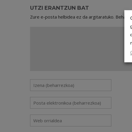
UTZI ERANTZUN BAT
Zure e-posta helbidea ez da argitaratuko.
Beharr