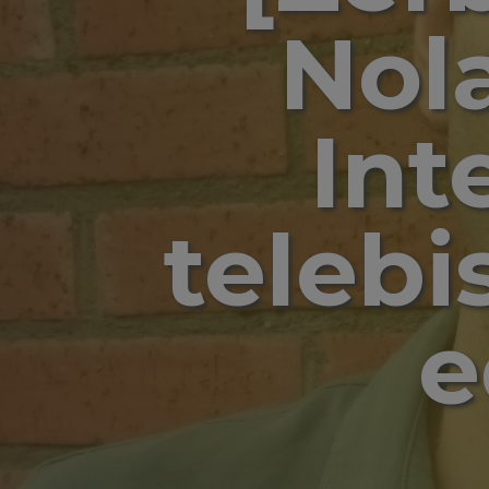
Nol
Int
telebi
e