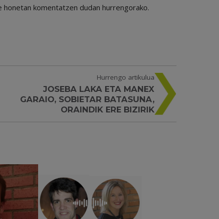
ile honetan komentatzen dudan hurrengorako.
Hurrengo artikulua
JOSEBA LAKA ETA MANEX
GARAIO, SOBIETAR BATASUNA,
ORAINDIK ERE BIZIRIK