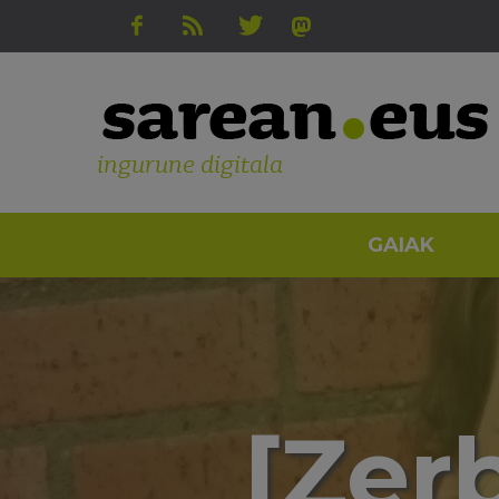
ingurune digitala
GAIAK
[Zer