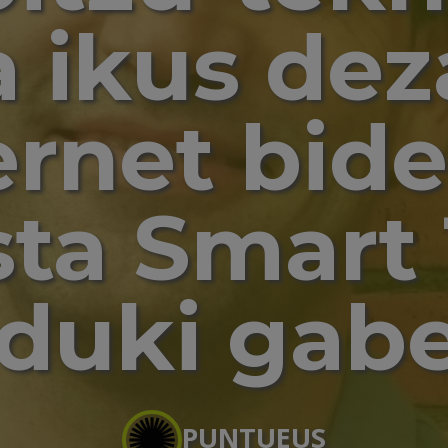
a ikus dez
ernet bid
sta Smart
duki gab
PUNTUEUS