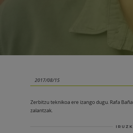
2017/08/15
Zerbitzu teknikoa ere izango dugu. Rafa Bañal
zalantzak.
IRUZK