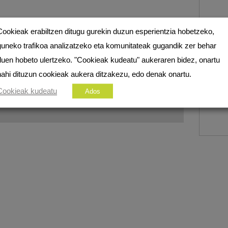
ezko eremuak
*
markatuta daude
Cookieak erabiltzen ditugu gurekin duzun esperientzia hobetzeko,
guneko trafikoa analizatzeko eta komunitateak gugandik zer behar
duen hobeto ulertzeko. "Cookieak kudeatu" aukeraren bidez, onartu
nahi dituzun cookieak aukera ditzakezu, edo denak onartu.
Cookieak kudeatu
Ados