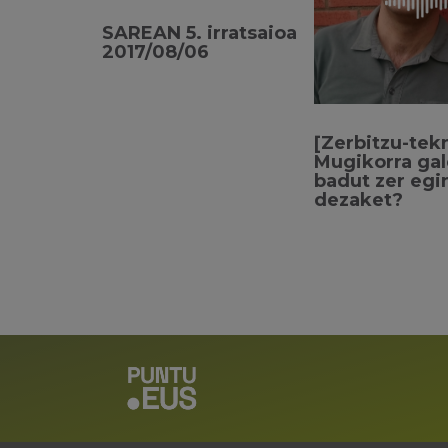
SAREAN 5. irratsaioa
2017/08/06
[Zerbitzu-tek
Mugikorra ga
badut zer egi
dezaket?