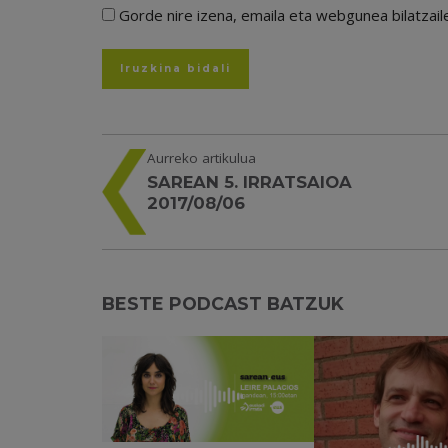
Gorde nire izena, emaila eta webgunea bilatza
Aurreko artikulua
SAREAN 5. IRRATSAIOA
2017/08/06
BESTE PODCAST BATZUK