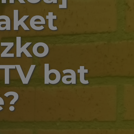
aket
ezko
 TV bat
e?