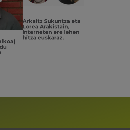
Arkaitz Sukuntza eta
Lorea Arakistain,
Interneten ere lehen
hitza euskaraz.
nikoa]
ldu
n