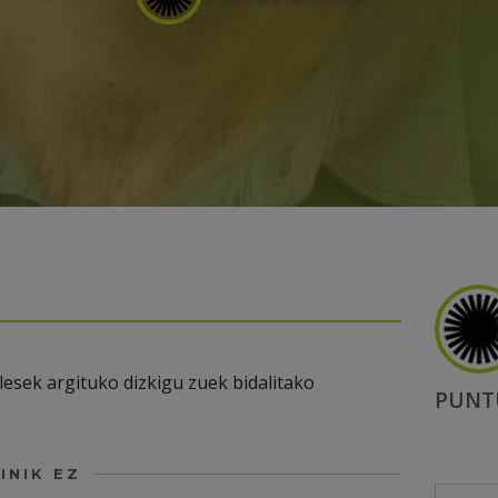
esek argituko dizkigu zuek bidalitako
PUNT
INIK EZ