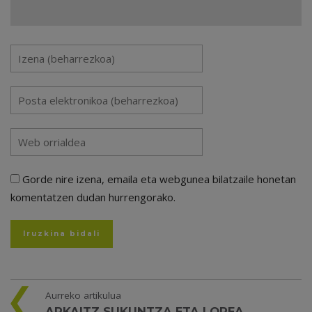
Gorde nire izena, emaila eta webgunea bilatzaile honetan
komentatzen dudan hurrengorako.
Aurreko artikulua
ARKAITZ SUKUNTZA ETA LOREA