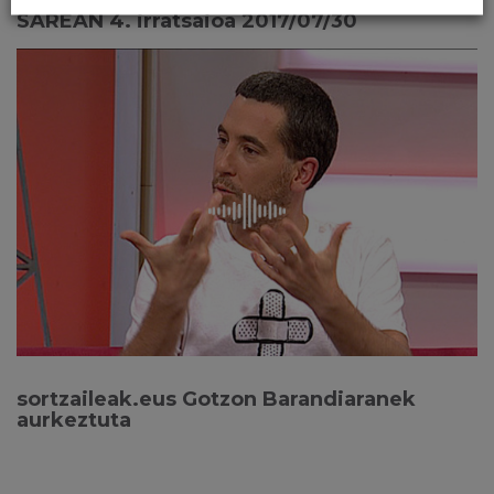
SAREAN 4. irratsaioa 2017/07/30
sortzaileak.eus Gotzon Barandiaranek
aurkeztuta