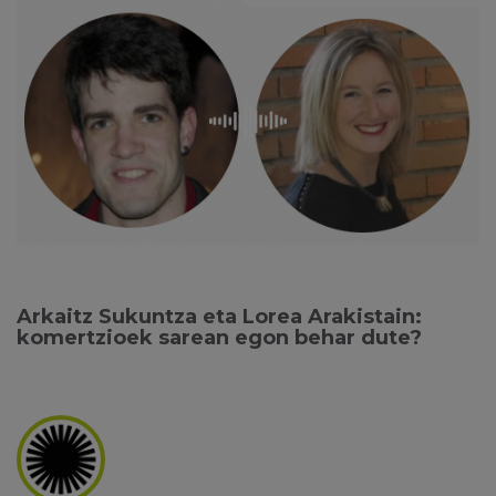
Arkaitz Sukuntza eta Lorea Arakistain:
komertzioek sarean egon behar dute?