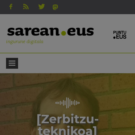
ingurune digitala
[Zerbitzu-
teknikoa]