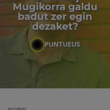
Mugikorra galdu
badut zer egin
dezaket?
PUNTUEUS
2017/08/07