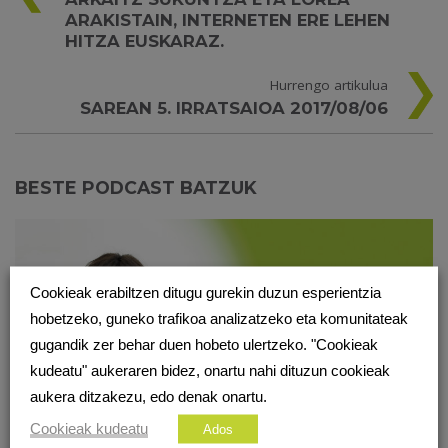
ARAKISTAIN, INTERNETEN ERE LEHEN
HITZA EUSKARAZ.
Hurrengo artikulua
SAREAN 5. IRRATSAIOA 2017/08/06
BESTE PODCAST BATZUK
Cookieak erabiltzen ditugu gurekin duzun esperientzia
hobetzeko, guneko trafikoa analizatzeko eta komunitateak
gugandik zer behar duen hobeto ulertzeko. "Cookieak
kudeatu" aukeraren bidez, onartu nahi dituzun cookieak
aukera ditzakezu, edo denak onartu.
Cookieak kudeatu
Ados