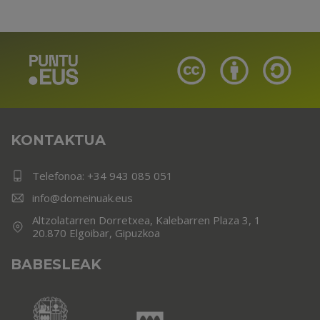
KONTAKTUA
Telefonoa:
+34 943 085 051
info@domeinuak.eus
Altzolatarren Dorretxea, Kalebarren Plaza 3, 1
20.870 Elgoibar, Gipuzkoa
BABESLEAK