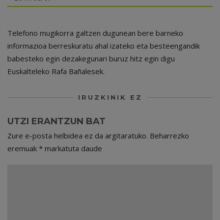
Telefono mugikorra galtzen dugunean bere barneko
informazioa berreskuratu ahal izateko eta besteengandik
babesteko egin dezakegunari buruz hitz egin digu
Euskalteleko Rafa Bañalesek.
IRUZKINIK EZ
UTZI ERANTZUN BAT
Zure e-posta helbidea ez da argitaratuko.
Beharrezko
eremuak
*
markatuta daude