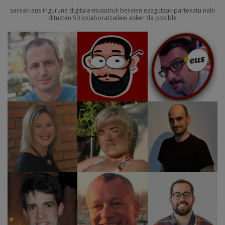
sarean.eus ingurune digitala musutruk beraien ezagutzak partekatu nahi
dituzten 50 kolaboratzaileei esker da posible