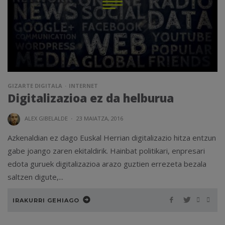
GIZARTE DIGITALA
INTERNET
Digitalizazioa ez da helburua
ALEX GIBELALDE
·
23 MAIATZA, 2016
Azkenaldian ez dago Euskal Herrian digitalizazio hitza entzun
gabe joango zaren ekitaldirik. Hainbat politikari, enpresari
edota guruek digitalizazioa arazo guztien errezeta bezala
saltzen digute,...
IRAKURRI GEHIAGO