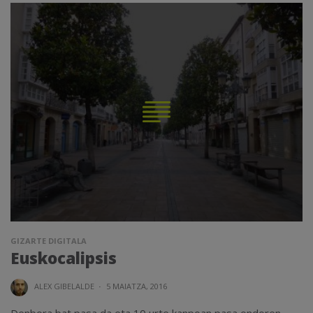
GIZARTE DIGITALA
Euskocalipsis
ALEX GIBELALDE
·
5 MAIATZA, 2016
Denbora bat pasa da eta 10 urte kanpoan pasa ondoren,