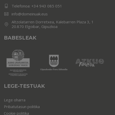
Telefonoa:
+34 943 085 051
info@domeinuak.eus
Altzolatarren Dorretxea, Kalebarren Plaza 3, 1
20.870 Elgoibar, Gipuzkoa
BABESLEAK
LEGE-TESTUAK
Lege oharra
Pribatutasun politika
Cookie politika