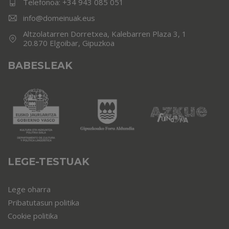
Telefonoa:
+34 943 085 051
info@domeinuak.eus
Altzolatarren Dorretxea, Kalebarren Plaza 3, 1
20.870 Elgoibar, Gipuzkoa
BABESLEAK
LEGE-TESTUAK
Lege oharra
Pribatutasun politika
Cookie politika