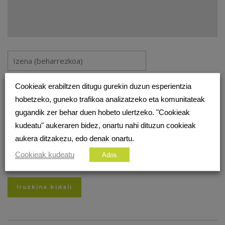
Cookieak erabiltzen ditugu gurekin duzun esperientzia
hobetzeko, guneko trafikoa analizatzeko eta komunitateak
gugandik zer behar duen hobeto ulertzeko. "Cookieak
kudeatu" aukeraren bidez, onartu nahi dituzun cookieak
aukera ditzakezu, edo denak onartu.
Gorde nire izena, emaila eta webgunea bilatzaile honetan
Cookieak kudeatu
Ados
komentatzen dudan hurrengorako.