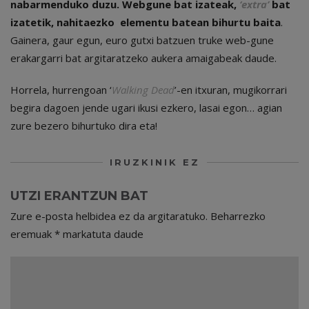
nabarmenduko duzu. Webgune bat izateak,
‘extra’
bat
izatetik, nahitaezko elementu batean bihurtu baita
.
Gainera, gaur egun, euro gutxi batzuen truke web-gune
erakargarri bat argitaratzeko aukera amaigabeak daude.
Horrela, hurrengoan ‘
Walking Dead
’-en itxuran, mugikorrari
begira dagoen jende ugari ikusi ezkero, lasai egon… agian
zure bezero bihurtuko dira eta!
IRUZKINIK EZ
UTZI ERANTZUN BAT
Zure e-posta helbidea ez da argitaratuko.
Beharrezko
eremuak
*
markatuta daude