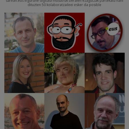
sarean.eus ingurune digitala musutruk beraien ezagutzak partekatu nahi
dituzten 50 kolaboratzaileei esker da posible