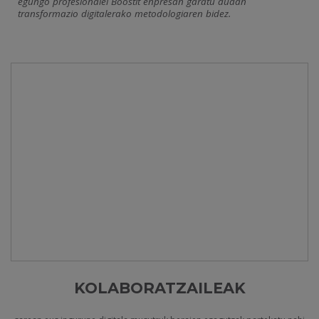
egungo profesionalei Boostit enpresan garatu dudan
transformazio digitalerako metodologiaren bidez.
KOLABORATZAILEAK