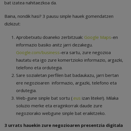
bat izatea nahitaezkoa da.
Baina, nondik hasi? 3 pausu sinple hauek gomendatzen
dizkizut:
Aprobetxatu doaneko zerbitzuak:
Google Maps
-en
informazio basiko anitz jarri dezakegu.
Google.com/business
-era sartu, zure negozioa
hautatu eta igo zure komertzioko informazio, argazki,
telefono eta ordutegia.
Sare sozialetan perfilen bat badaukazu, jarri bertan
ere negozioaren informazio, argazki, telefono eta
ordutegia.
Web-gune sinple bat sortu (
.eus
izan liteke!). Milaka
soluzio merke eta eraginkorrak daude zure
negoziorako webgune sinple bat eraikitzeko.
3 urrats hauekin zure negozioaren presentzia digitala