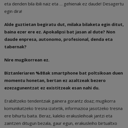
eta denden bila ibili naiz eta … gehienak ez daude! Desagertu
egin dira!
Alde guztietan begiratu dut, milaka bilaketa egin ditut,
baina ezer ere ez. Apokalipsi bat jasan al dute? Non
daude enpresa, autonomo, profesional, denda eta
tabernak?
Nire mugikorrean ez.
Biztanleriaren %88ak smartphone bat poltsikoan duen
momentu honetan, bertan ez azaltzeak bezero
ezezagunentzat ez existitzeak esan nahi du.
Erabiltzeko tendentziak gainera gorantz doaz; mugikorra
komunikatzeko tresna izatetik, informazioa jasotzeko tresna
ere bihurtu baita. Beraz, kaleko erakusleihoak jantzi eta
zaintzen ditugun bezala, gaur egun, erakusleiho birtualtxo