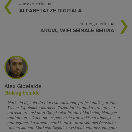
Aurreko artikulua
ALFABETATZE DIGITALA
Hurrengo artikulua
ARGIA, WIFI SEINALE BERRIA
Alex Gibelalde
@alexgibelalde
Marketin digitala da nire espezialitatea, profesionalki garatua
Twitter Espainiako Marketin Zuzendari izandako urtetan, eta
aurretik urte askotan Google-eko Product Marketing Manager
moduan ere. Orain nire esperientzia transmititzen ahalegintzen
naiz eguneroko lanean, etorkizuneko profesionalei Deustuko
Unibertsitatean Marketin Digitaleko eskolak emanez, eta gaur