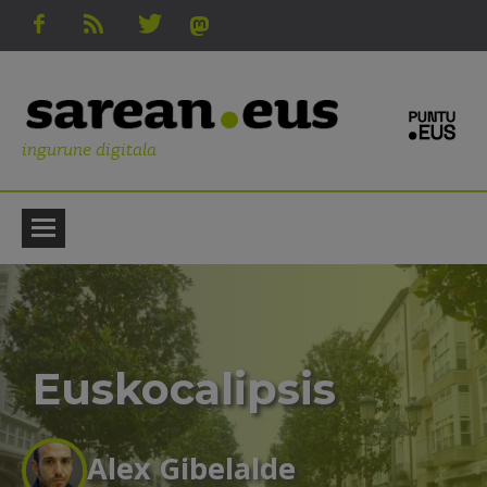
ingurune digitala
Euskocalipsis
Alex Gibelalde