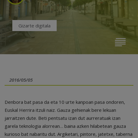
Gizarte digitala
2016/05/05
Denbora bat pasa da eta 10 urte kanpoan pasa ondoren,
Euskal Herrira itzuli naiz. Gauza gehienak bere lekuan
jarraitzen dute. Beti pentsatu izan dut aurreratuak izan
garela teknologia alorrean… baina azken hilabetean gauza
kurioso bat nabaritu dut. Argiketari, pintore, jatetxe, taberna