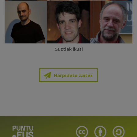
Guztiak ikusi
Harpidetu zaitez