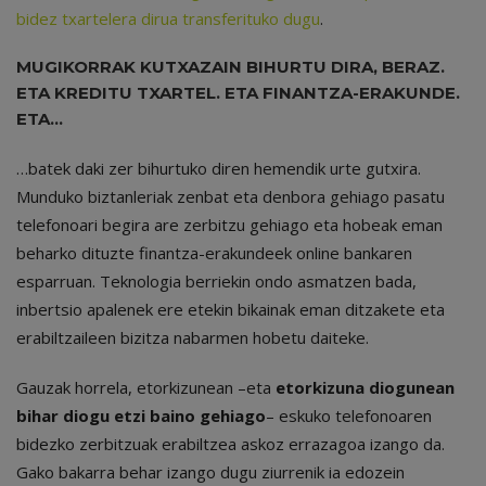
bidez txartelera dirua transferituko dugu
.
MUGIKORRAK KUTXAZAIN BIHURTU DIRA, BERAZ.
ETA KREDITU TXARTEL. ETA FINANTZA-ERAKUNDE.
ETA…
…batek daki zer bihurtuko diren hemendik urte gutxira.
Munduko biztanleriak zenbat eta denbora gehiago pasatu
telefonoari begira are zerbitzu gehiago eta hobeak eman
beharko dituzte finantza-erakundeek online bankaren
esparruan. Teknologia berriekin ondo asmatzen bada,
inbertsio apalenek ere etekin bikainak eman ditzakete eta
erabiltzaileen bizitza nabarmen hobetu daiteke.
Gauzak horrela, etorkizunean –eta
etorkizuna diogunean
bihar diogu etzi baino gehiago
– eskuko telefonoaren
bidezko zerbitzuak erabiltzea askoz errazagoa izango da.
Gako bakarra behar izango dugu ziurrenik ia edozein