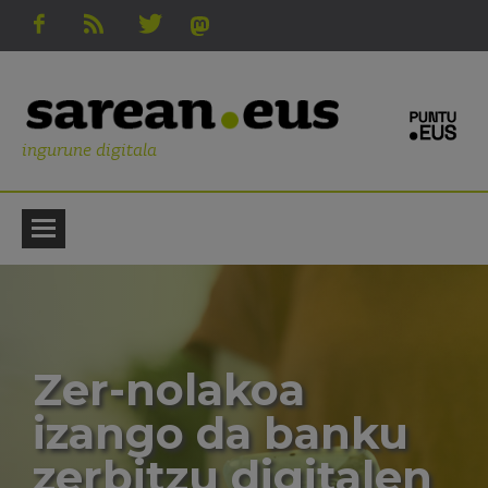
ingurune digitala
Zer-nolakoa
izango da banku
zerbitzu digitalen