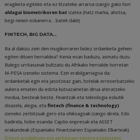
eragiketa egiteko eta ez litzateke arraroa izango gako hori
aldagai biometrikoren bat
izatea (hatz marka, ahotsa,
begi-ninien eskanerra… batek daki!).
FINTECH, BIG DATA…
Ba al dakizu zein den mugikorraren bidez ordainketa gehien
egiten dituen herrialdea? Kenia esan baduzu, asmatu duzu.
Bulego urritasunak bultzatu du Afrikako herrialde horretan
M-PESA izeneko sistema. Ezin erabilgarriagoa da:
ordainketak egin eta jasotzeaz gain, hotelak erreserbatzeko
aukera ematen du edota kutxazainetan dirua ateratzeko
modua, besteak beste. Finantzak eta teknologia eskutik
doazela, alegia, eta
fintech (finance & technology)
izeneko zerbitzuak gero eta ohikoagoak izango direla. Edo
badirela, hobe esanda: Captio enpresak eta ASSET
erakundeak (Espainiako Finantziarien Espainiako Elkarteak)
fintech produktuen eta zerbitzuen egoera ezagutzeko