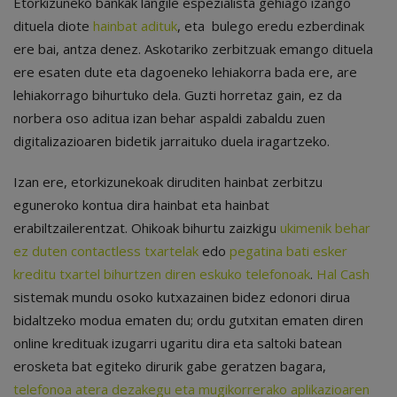
Etorkizuneko bankak langile espezialista gehiago izango
dituela diote
hainbat adituk
, eta bulego eredu ezberdinak
ere bai, antza denez. Askotariko zerbitzuak emango dituela
ere esaten dute eta dagoeneko lehiakorra bada ere, are
lehiakorrago bihurtuko dela. Guzti horretaz gain, ez da
norbera oso aditua izan behar aspaldi zabaldu zuen
digitalizazioaren bidetik jarraituko duela iragartzeko.
Izan ere, etorkizunekoak diruditen hainbat zerbitzu
eguneroko kontua dira hainbat eta hainbat
erabiltzailerentzat. Ohikoak bihurtu zaizkigu
ukimenik behar
ez duten contactless txartelak
edo
pegatina bati esker
kreditu txartel bihurtzen diren eskuko telefonoak
.
Hal Cash
sistemak mundu osoko kutxazainen bidez edonori dirua
bidaltzeko modua ematen du; ordu gutxitan ematen diren
online kredituak izugarri ugaritu dira eta saltoki batean
erosketa bat egiteko dirurik gabe geratzen bagara,
telefonoa atera dezakegu eta mugikorrerako aplikazioaren