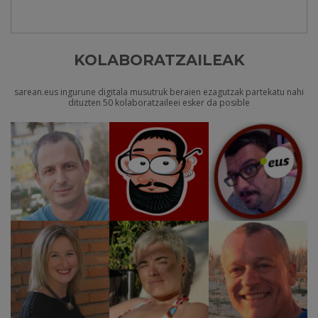
KOLABORATZAILEAK
sarean.eus ingurune digitala musutruk beraien ezagutzak partekatu nahi
dituzten 50 kolaboratzaileei esker da posible