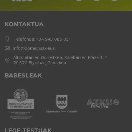
KONTAKTUA
Telefonoa:
+34 943 085 051
info@domeinuak.eus
Altzolatarren Dorretxea, Kalebarren Plaza 3, 1
20.870 Elgoibar, Gipuzkoa
BABESLEAK
LEGE-TESTUAK