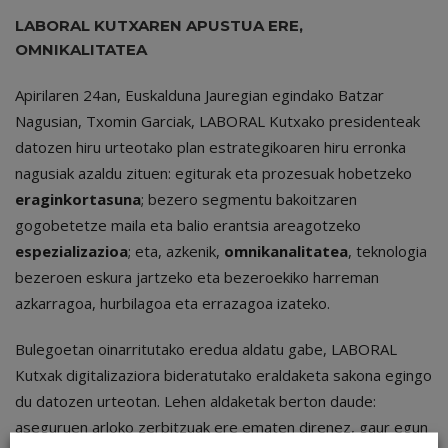
LABORAL KUTXAREN APUSTUA ERE,
OMNIKALITATEA
Apirilaren 24an, Euskalduna Jauregian egindako Batzar
Nagusian, Txomin Garciak, LABORAL Kutxako presidenteak
datozen hiru urteotako plan estrategikoaren hiru erronka
nagusiak azaldu zituen: egiturak eta prozesuak hobetzeko
eraginkortasuna
; bezero segmentu bakoitzaren
gogobetetze maila eta balio erantsia areagotzeko
espezializazioa
; eta, azkenik,
omnikanalitatea
, teknologia
bezeroen eskura jartzeko eta bezeroekiko harreman
azkarragoa, hurbilagoa eta errazagoa izateko.
Bulegoetan oinarritutako eredua aldatu gabe, LABORAL
Kutxak digitalizaziora bideratutako eraldaketa sakona egingo
du datozen urteotan. Lehen aldaketak berton daude:
aseguruen arloko zerbitzuak ere ematen direnez, gaur egun