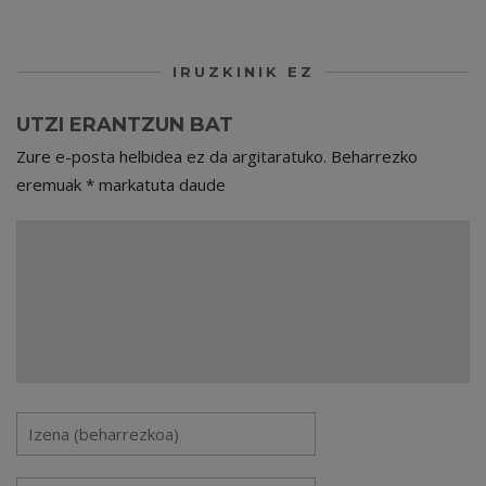
IRUZKINIK EZ
UTZI ERANTZUN BAT
Zure e-posta helbidea ez da argitaratuko.
Beharrezko
eremuak
*
markatuta daude