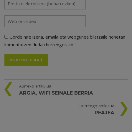
Gorde nire izena, emaila eta webgunea bilatzaile honetan
komentatzen dudan hurrengorako.
Aurreko artikulua
ARGIA, WIFI SEINALE BERRIA
Hurrengo artikulua
PEAJEA