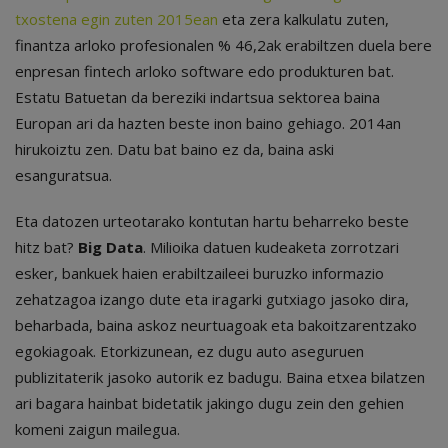
txostena egin zuten 2015ean
eta zera kalkulatu zuten,
finantza arloko profesionalen % 46,2ak erabiltzen duela bere
enpresan fintech arloko software edo produkturen bat.
Estatu Batuetan da bereziki indartsua sektorea baina
Europan ari da hazten beste inon baino gehiago. 2014an
hirukoiztu zen. Datu bat baino ez da, baina aski
esanguratsua.
Eta datozen urteotarako kontutan hartu beharreko beste
hitz bat?
Big Data
. Milioika datuen kudeaketa zorrotzari
esker, bankuek haien erabiltzaileei buruzko informazio
zehatzagoa izango dute eta iragarki gutxiago jasoko dira,
beharbada, baina askoz neurtuagoak eta bakoitzarentzako
egokiagoak. Etorkizunean, ez dugu auto aseguruen
publizitaterik jasoko autorik ez badugu. Baina etxea bilatzen
ari bagara hainbat bidetatik jakingo dugu zein den gehien
komeni zaigun mailegua.