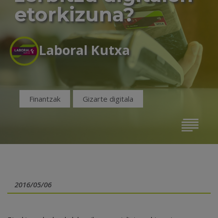
etorkizuna?
Laboral Kutxa
Finantzak
Gizarte digitala
2016/05/06