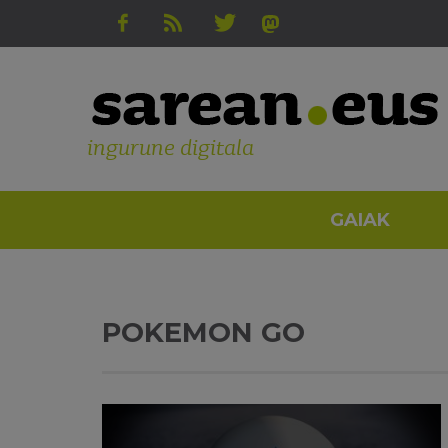
ingurune digitala
GAIAK
POKEMON GO