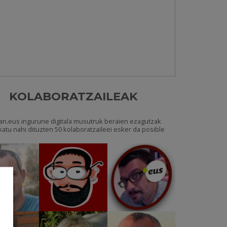
KOLABORATZAILEAK
an.eus ingurune digitala musutruk beraien ezagutzak
katu nahi dituzten 50 kolaboratzaileei esker da posible