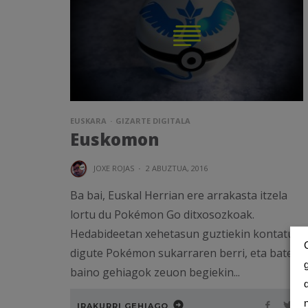
EUSKARA
GIZARTE DIGITALA
Euskomon
JOXE ROJAS
·
2 ABUZTUA, 2016
Ba bai, Euskal Herrian ere arrakasta itzela
lortu du Pokémon Go ditxosozkoak.
Hedabideetan xehetasun guztiekin kontatu
digute Pokémon sukarraren berri, eta batek
baino gehiagok zeuon begiekin...
IRAKURRI GEHIAGO