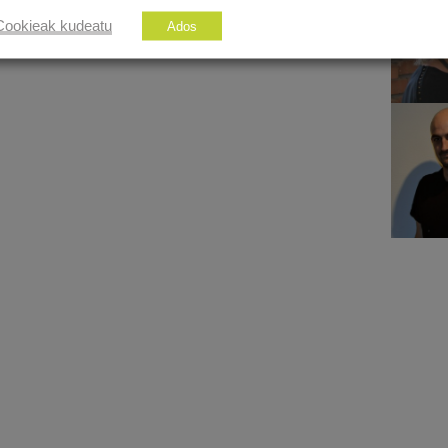
Cookieak kudeatu
Ados