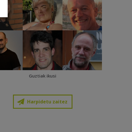
Guztiak ikusi
Harpidetu zaitez