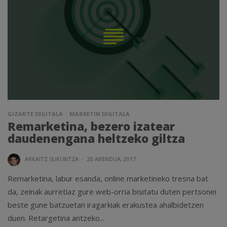
GIZARTE DIGITALA
MARKETIN DIGITALA
Remarketina, bezero izatear
daudenengana heltzeko giltza
ARKAITZ SUKUNTZA
·
20 ABENDUA, 2017
Remarketina, labur esanda, online marketineko tresna bat
da, zeinak aurretiaz gure web-orria bisitatu duten pertsonei
beste gune batzuetan iragarkiak erakustea ahalbidetzen
duen. Retargetina antzeko...