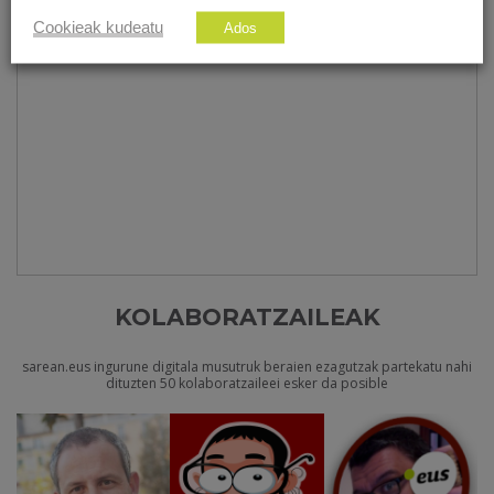
Cookieak kudeatu
Ados
KOLABORATZAILEAK
sarean.eus ingurune digitala musutruk beraien ezagutzak partekatu nahi
dituzten 50 kolaboratzaileei esker da posible