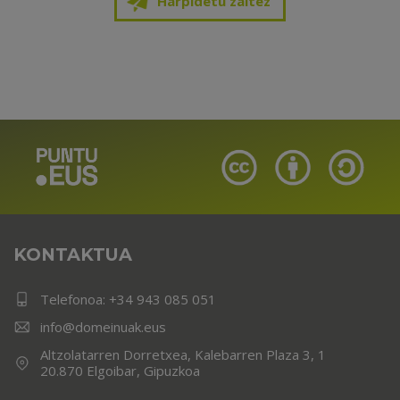
Harpidetu zaitez
KONTAKTUA
Telefonoa:
+34 943 085 051
info@domeinuak.eus
Altzolatarren Dorretxea, Kalebarren Plaza 3, 1
20.870 Elgoibar, Gipuzkoa