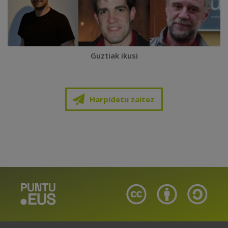
Guztiak ikusi
Harpidetu zaitez