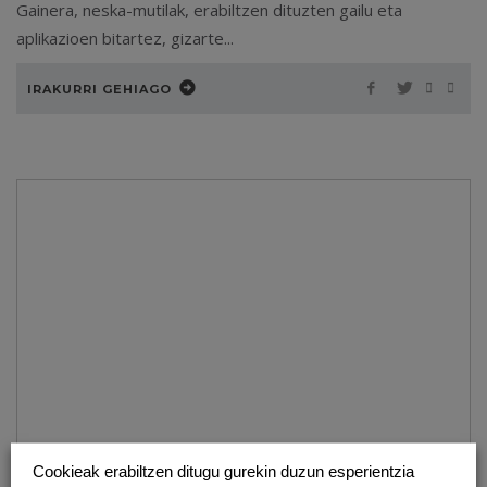
Gainera, neska-mutilak, erabiltzen dituzten gailu eta
aplikazioen bitartez, gizarte...
IRAKURRI GEHIAGO
Cookieak erabiltzen ditugu gurekin duzun esperientzia