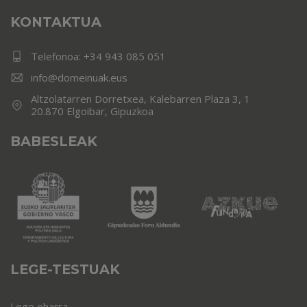
KONTAKTUA
Telefonoa:
+34 943 085 051
info@domeinuak.eus
Altzolatarren Dorretxea, Kalebarren Plaza 3, 1
20.870 Elgoibar, Gipuzkoa
BABESLEAK
LEGE-TESTUAK
Lege oharra