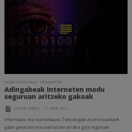
GIZARTE DIGITALA
HEZKUNTZA
Adingabeak Interneten modu
seguruan aritzeko gakoak
JOSUNE GEREKA
·
27 URRIA, 2016
Informazio eta Komunikazio Teknologiak atzera bueltarik
gabe garatzen eta txertatzen ari dira gure inguruan.