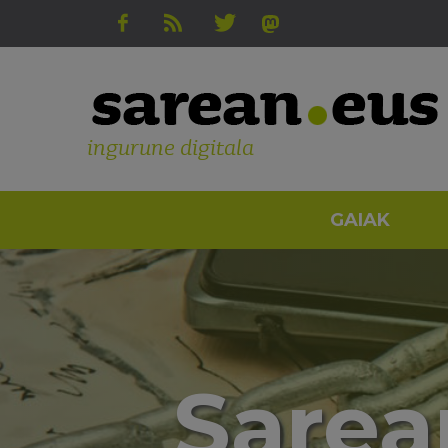
ingurune digitala
GAIAK
Sarean