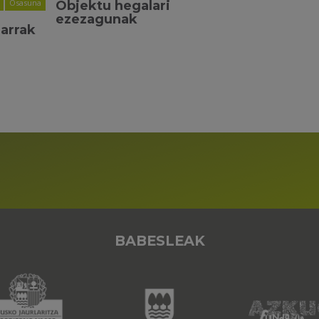
Osasuna
Objektu hegalari
ezezagunak
earrak
BABESLEAK