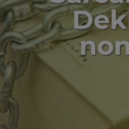
Dek
non