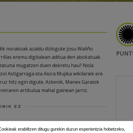
ik norakoak azaldu dizkigute Josu Waliño
PUNT
illas eremu digitalean aditua den abokatuak.
katasuna mugatzen duen dekretu hau? Nola
zol Astigarraga eta Aiora Mujika wikilariek ere
uz hitz egin digute. Azkenik, Manex Garaiok
reiraren artikulua mahai gainean jarriz.
INIK EZ
Cookieak erabiltzen ditugu gurekin duzun esperientzia hobetzeko,
ezko eremuak
*
markatuta daude