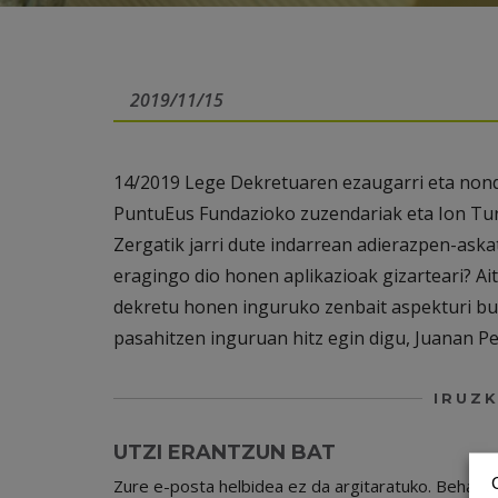
2019/11/15
14/2019 Lege Dekretuaren ezaugarri eta nond
PuntuEus Fundazioko zuzendariak eta Ion Turr
Zergatik jarri dute indarrean adierazpen-as
eragingo dio honen aplikazioak gizarteari? Ait
dekretu honen inguruko zenbait aspekturi bur
pasahitzen inguruan hitz egin digu, Juanan Pe
IRUZK
UTZI ERANTZUN BAT
Zure e-posta helbidea ez da argitaratuko.
Beharr