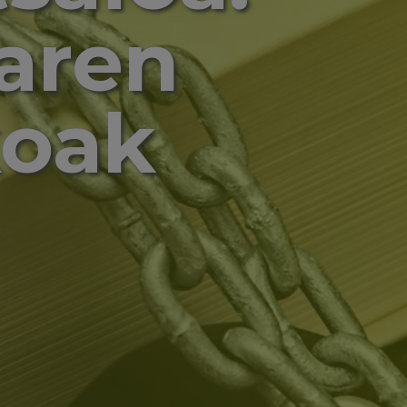
aren
koak