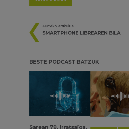
Aurreko artikulua
SMARTPHONE LIBREAREN BILA
BESTE PODCAST BATZUK
Sarean 79. Irratsaioa.