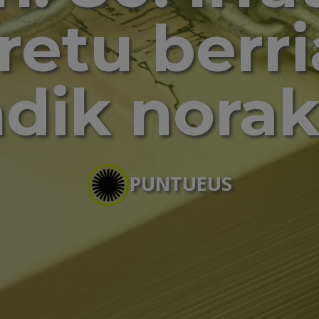
retu berri
dik nora
PUNTUEUS