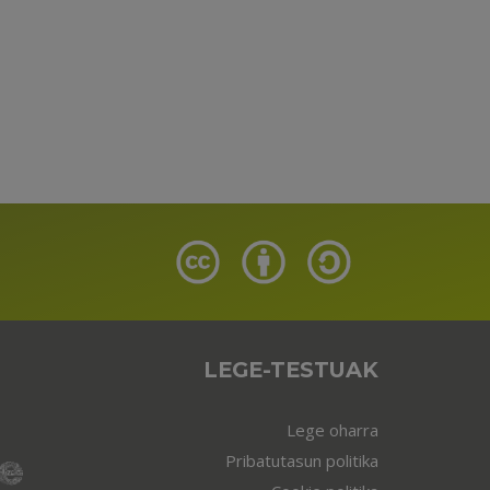
LEGE-TESTUAK
Lege oharra
Pribatutasun politika