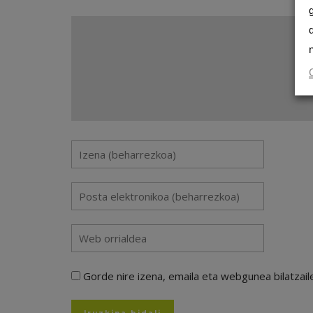
Gorde nire izena, emaila eta webgunea bilatza