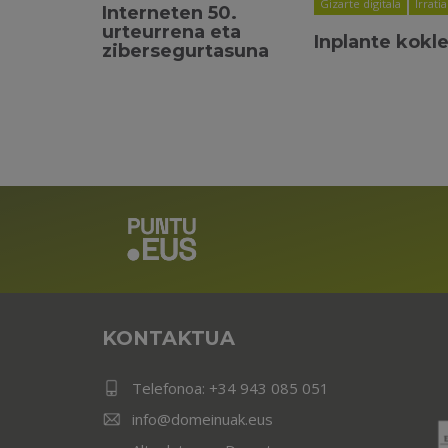
Gizarte digitala
Irratia
Interneten 50.
urteurrena eta
Inplante kokl
zibersegurtasuna
KONTAKTUA
Telefonoa:
+34 943 085 051
info@domeinuak.eus