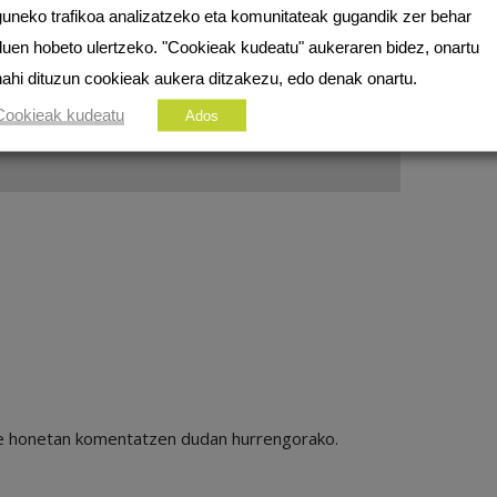
guneko trafikoa analizatzeko eta komunitateak gugandik zer behar
duen hobeto ulertzeko. "Cookieak kudeatu" aukeraren bidez, onartu
nahi dituzun cookieak aukera ditzakezu, edo denak onartu.
Cookieak kudeatu
Ados
ile honetan komentatzen dudan hurrengorako.