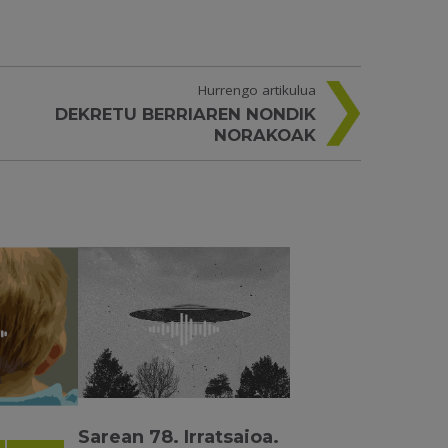
Hurrengo artikulua
DEKRETU BERRIAREN NONDIK
NORAKOAK
Sarean 78. Irratsaioa.