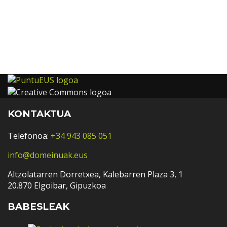
KONTAKTUA
Telefonoa:
+34 943 085 051
info@domeinuak.eus
Altzolatarren Dorretxea, Kalebarren Plaza 3, 1
20.870 Elgoibar, Gipuzkoa
BABESLEAK