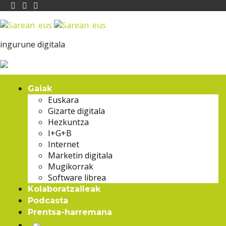
ingurune digitala
Gaiak
Euskara
Gizarte digitala
Hezkuntza
I+G+B
Internet
Marketin digitala
Mugikorrak
Software librea
Kolaboratzaileak
Podcasta
Prentsa-harremana