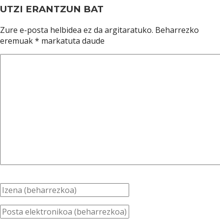
UTZI ERANTZUN BAT
Zure e-posta helbidea ez da argitaratuko.
Beharrezko
eremuak
*
markatuta daude