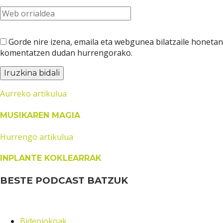
Gorde nire izena, emaila eta webgunea bilatzaile honetan
komentatzen dudan hurrengorako.
Aurreko artikulua
MUSIKAREN MAGIA
Hurrengo artikulua
INPLANTE KOKLEARRAK
BESTE PODCAST BATZUK
Bideojokoak