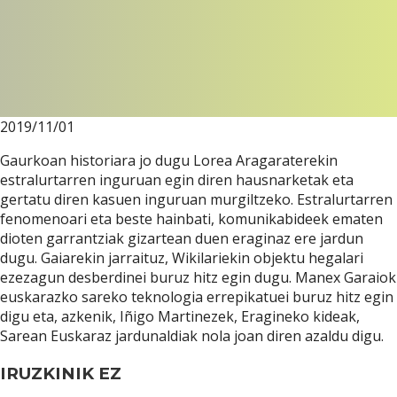
00:00
2019/11/01
Gaurkoan historiara jo dugu Lorea Aragaraterekin
estralurtarren inguruan egin diren hausnarketak eta
gertatu diren kasuen inguruan murgiltzeko. Estralurtarren
fenomenoari eta beste hainbati, komunikabideek ematen
dioten garrantziak gizartean duen eraginaz ere jardun
dugu. Gaiarekin jarraituz, Wikilariekin objektu hegalari
ezezagun desberdinei buruz hitz egin dugu. Manex Garaiok
euskarazko sareko teknologia errepikatuei buruz hitz egin
digu eta, azkenik, Iñigo Martinezek, Eragineko kideak,
Sarean Euskaraz jardunaldiak nola joan diren azaldu digu.
IRUZKINIK EZ