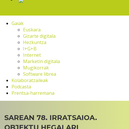
Gaiak
Euskara
Gizarte digitala
Hezkuntza
I+G+B
Internet
Marketin digitala
Mugikorrak
Software librea
Kolaboratzaileak
Podcasta
Prentsa-harremana
SAREAN 78. IRRATSAIOA.
OBJEKTU HEGALARI