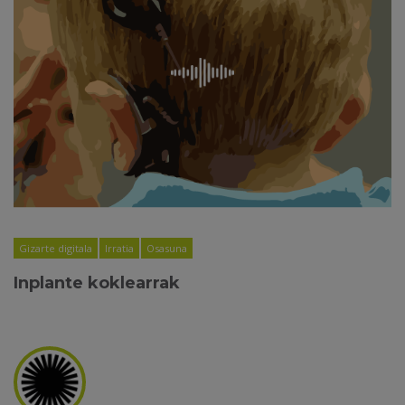
Gizarte digitala
Irratia
Osasuna
Inplante koklearrak