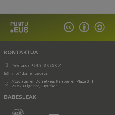
KONTAKTUA
Telefonoa:
+34 943 085 051
info@domeinuak.eus
Altzolatarren Dorretxea, Kalebarren Plaza 3, 1
20.870 Elgoibar, Gipuzkoa
BABESLEAK