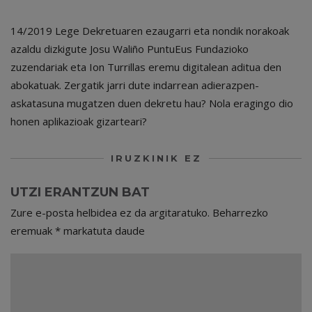
14/2019 Lege Dekretuaren ezaugarri eta nondik norakoak
azaldu dizkigute Josu Waliño PuntuEus Fundazioko
zuzendariak eta Ion Turrillas eremu digitalean aditua den
abokatuak. Zergatik jarri dute indarrean adierazpen-
askatasuna mugatzen duen dekretu hau? Nola eragingo dio
honen aplikazioak gizarteari?
IRUZKINIK EZ
UTZI ERANTZUN BAT
Zure e-posta helbidea ez da argitaratuko.
Beharrezko
eremuak
*
markatuta daude