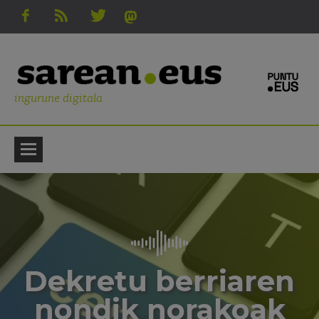
ingurune digitala
Dekretu berriaren
nondik norakoak