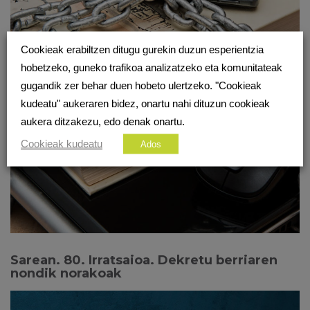
Cookieak erabiltzen ditugu gurekin duzun esperientzia
hobetzeko, guneko trafikoa analizatzeko eta komunitateak
gugandik zer behar duen hobeto ulertzeko. "Cookieak
kudeatu" aukeraren bidez, onartu nahi dituzun cookieak
aukera ditzakezu, edo denak onartu.
Cookieak kudeatu
Ados
Sarean. 80. Irratsaioa. Dekretu berriaren
nondik norakoak