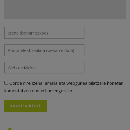
Gorde nire izena, emaila eta webgunea bilatzaile honetan
komentatzen dudan hurrengorako.