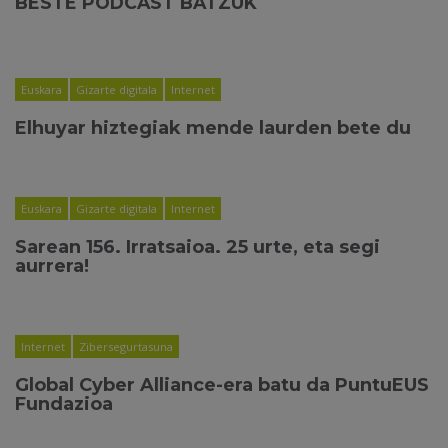
BESTE PODCAST BATZUK
Euskara
Gizarte digitala
Internet
Elhuyar hiztegiak mende laurden bete du
Euskara
Gizarte digitala
Internet
Sarean 156. Irratsaioa. 25 urte, eta segi
aurrera!
Internet
Zibersegurtasuna
Global Cyber Alliance-era batu da PuntuEUS
Fundazioa