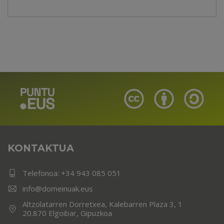
KONTAKTUA
Telefonoa:
+34 943 085 051
info@domeinuak.eus
Altzolatarren Dorretxea, Kalebarren Plaza 3, 1
20.870 Elgoibar, Gipuzkoa