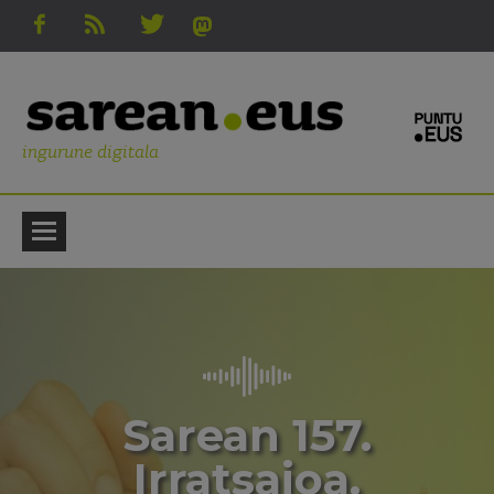
ingurune digitala
Sarean 157.
Irratsaioa.