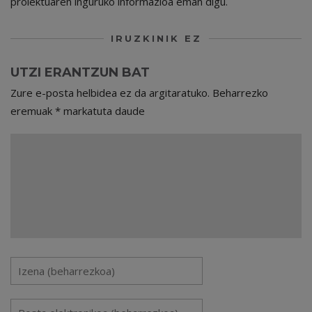
proiektuaren inguruko informazioa eman digu.
IRUZKINIK EZ
UTZI ERANTZUN BAT
Zure e-posta helbidea ez da argitaratuko.
Beharrezko
eremuak
*
markatuta daude