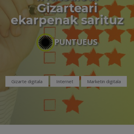
Gizarteari
ekarpenak sarituz
PUNTUEUS
Gizarte digitala
Internet
Marketin digitala