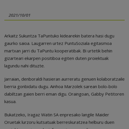
2021/10/01
Arkaitz Sukuntza TaPuntuko kidearekin batera hasi dugu
gaurko saioa. Laugarren urtez PuntuSoziala egitasmoa
martxan jarri du TaPuntu kooperatibak. Bi urtetik behin
gizarteari ekarpen positiboa egiten duten proiektuak
lagundu nahi dituzte.
Jarraian, denboraldi hasieran aurreratu genuen kolaboratzaile
berria gonbidatu dugu. Ainhoa Marzolek sarean bolo-bolo
dabiltzan gaien berri eman digu. Oraingoan, Gabby Petitoren
kasua.
Bukatzeko, Iragaz Watin SA enpresako langile Maider
Oruetak lurzoru kutsatuak berreskuratzea helburu duen