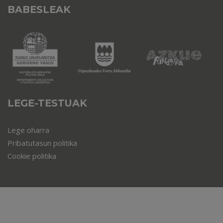
BABESLEAK
LEGE-TESTUAK
Lege oharra
Pribatutasun politika
Cookie politika