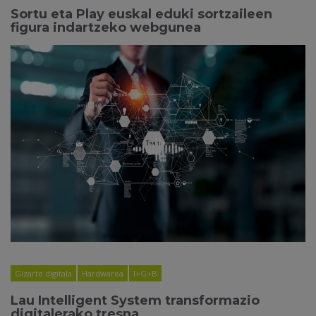
Sortu eta Play euskal eduki sortzaileen
figura indartzeko webgunea
Gizarte digitala
Hardwarea
I+G+B
Lau Intelligent System transformazio
digitalerako tresna