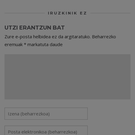
IRUZKINIK EZ
UTZI ERANTZUN BAT
Zure e-posta helbidea ez da argitaratuko.
Beharrezko
eremuak
*
markatuta daude