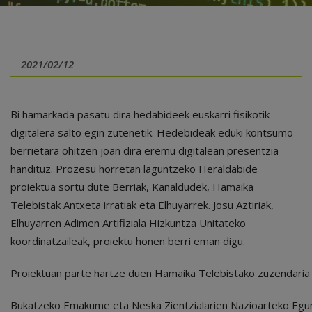
2021/02/12
Bi hamarkada pasatu dira hedabideek euskarri fisikotik
digitalera salto egin zutenetik. Hedebideak eduki kontsumo
berrietara ohitzen joan dira eremu digitalean presentzia
handituz. Prozesu horretan laguntzeko Heraldabide
proiektua sortu dute Berriak, Kanaldudek, Hamaika
Telebistak Antxeta irratiak eta Elhuyarrek. Josu Aztiriak,
Elhuyarren Adimen Artifiziala Hizkuntza Unitateko
koordinatzaileak, proiektu honen berri eman digu.
Proiektuan parte hartze duen Hamaika Telebistako zuzendaria d
Bukatzeko Emakume eta Neska Zientzialarien Nazioarteko Eguna