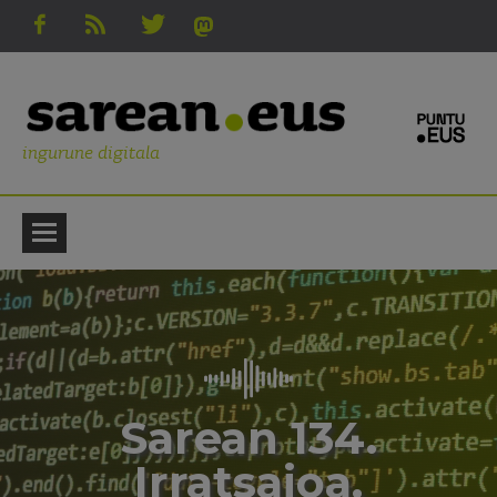
ingurune digitala
Sarean 134.
Irratsaioa.