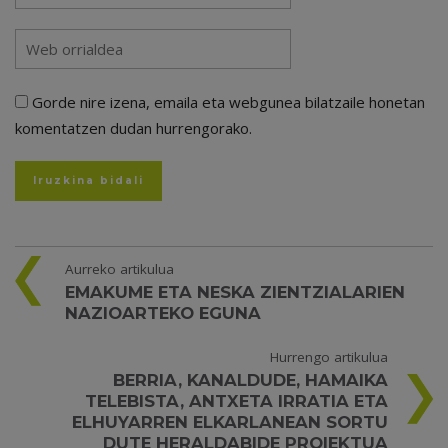
Gorde nire izena, emaila eta webgunea bilatzaile honetan
komentatzen dudan hurrengorako.
Aurreko artikulua
EMAKUME ETA NESKA ZIENTZIALARIEN
NAZIOARTEKO EGUNA
Hurrengo artikulua
BERRIA, KANALDUDE, HAMAIKA
TELEBISTA, ANTXETA IRRATIA ETA
ELHUYARREN ELKARLANEAN SORTU
DUTE HERALDABIDE PROIEKTUA