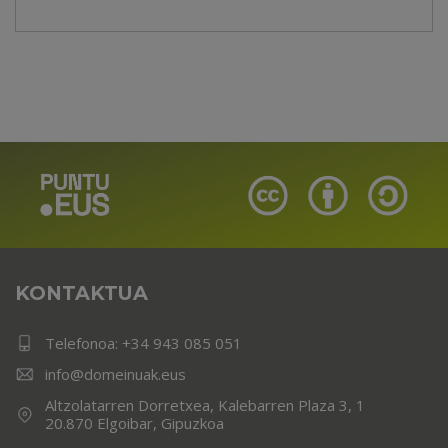
KONTAKTUA
Telefonoa:
+34 943 085 051
info@domeinuak.eus
Altzolatarren Dorretxea, Kalebarren Plaza 3, 1
20.870 Elgoibar, Gipuzkoa