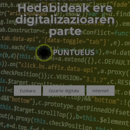
Hedabideak ere
digitalizazioaren
parte
PUNTUEUS
Euskara
Gizarte digitala
Internet