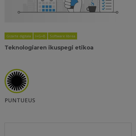
Gizarte digitala
I+G+B
Software librea
Teknologiaren ikuspegi etikoa
PUNTUEUS