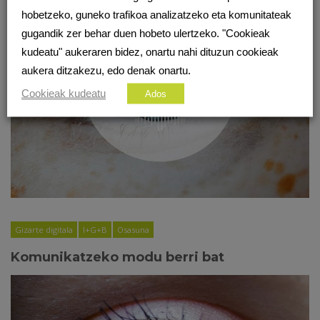
BESTE PODCAST BATZUK
hobetzeko, guneko trafikoa analizatzeko eta komunitateak
gugandik zer behar duen hobeto ulertzeko. "Cookieak
kudeatu" aukeraren bidez, onartu nahi dituzun cookieak
aukera ditzakezu, edo denak onartu.
Cookieak kudeatu
Ados
Gizarte digitala
I+G+B
Osasuna
Komunikatzeko modu berri bat