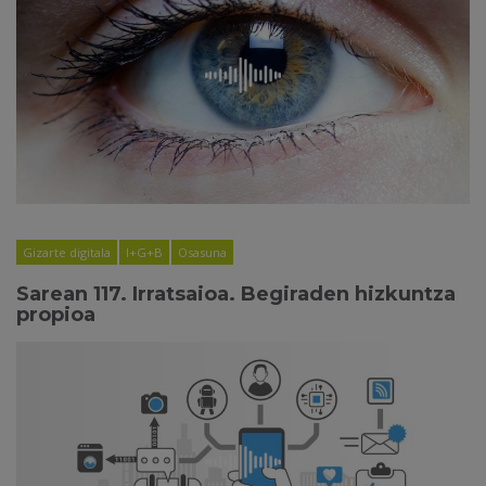
Gizarte digitala
I+G+B
Osasuna
Sarean 117. Irratsaioa. Begiraden hizkuntza
propioa