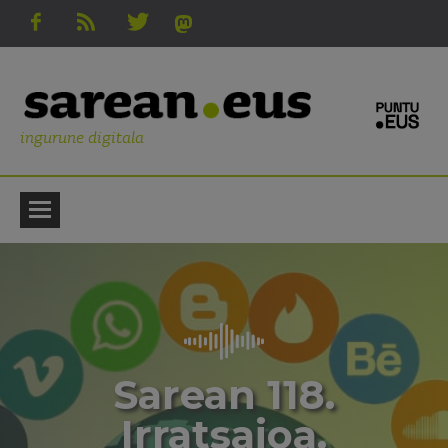
ingurune digitala
Sarean 118.
Irratsaioa.