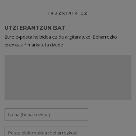
IRUZKINIK EZ
UTZI ERANTZUN BAT
Zure e-posta helbidea ez da argitaratuko.
Beharrezko
eremuak
*
markatuta daude