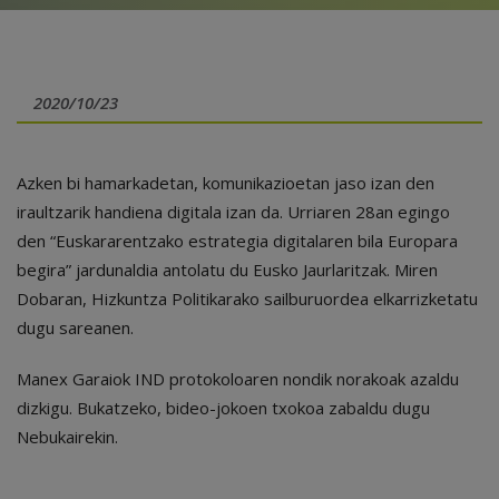
2020/10/23
Azken bi hamarkadetan, komunikazioetan jaso izan den
iraultzarik handiena digitala izan da. Urriaren 28an egingo
den “Euskararentzako estrategia digitalaren bila Europara
begira” jardunaldia antolatu du Eusko Jaurlaritzak. Miren
Dobaran, Hizkuntza Politikarako sailburuordea elkarrizketatu
dugu sareanen.
Manex Garaiok IND protokoloaren nondik norakoak azaldu
dizkigu. Bukatzeko, bideo-jokoen txokoa zabaldu dugu
Nebukairekin.