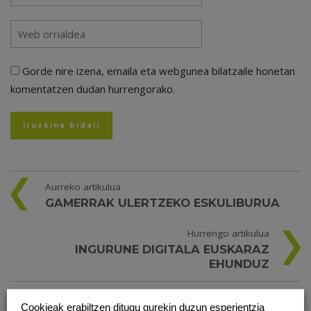
Gorde nire izena, emaila eta webgunea bilatzaile honetan
komentatzen dudan hurrengorako.
Aurreko artikulua
GAMERRAK ULERTZEKO ESKULIBURUA
Hurrengo artikulua
INGURUNE DIGITALA EUSKARAZ
EHUNDUZ
Cookieak erabiltzen ditugu gurekin duzun esperientzia