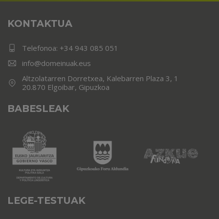
KONTAKTUA
Telefonoa:
+34 943 085 051
info@domeinuak.eus
Altzolatarren Dorretxea, Kalebarren Plaza 3, 1
20.870 Elgoibar, Gipuzkoa
BABESLEAK
LEGE-TESTUAK