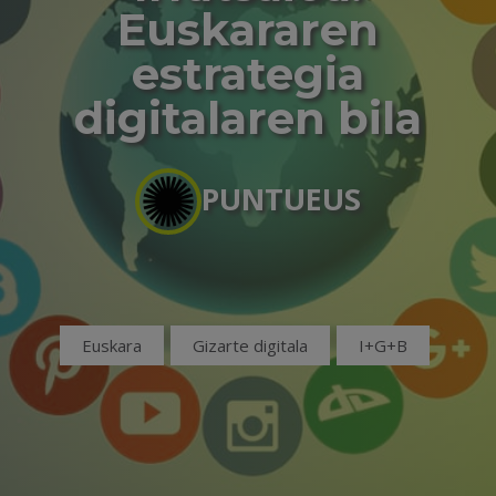
Euskararen
estrategia
digitalaren bila
PUNTUEUS
Euskara
Gizarte digitala
I+G+B