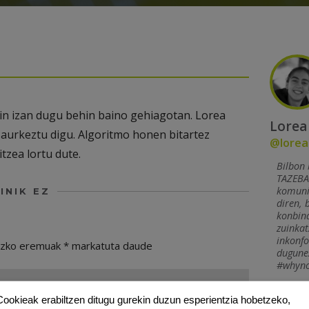
n izan dugu behin baino gehiagotan. Lorea
Lorea
 aurkeztu digu. Algoritmo honen bitartez
@lorea
tzea lortu dute.
Bilbon 
TAZEBAE
komunik
INIK EZ
diren, 
konbina
zuinkat
inkonfo
ezko eremuak
*
markatuta daude
dugunez
#whyno
Cookieak erabiltzen ditugu gurekin duzun esperientzia hobetzeko,