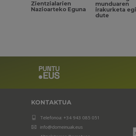
Zientzialarien
munduaren
Nazioarteko Eguna
irakurketa eg
dute
KONTAKTUA
Telefonoa:
+34 943 085 051
info@domeinuak.eus