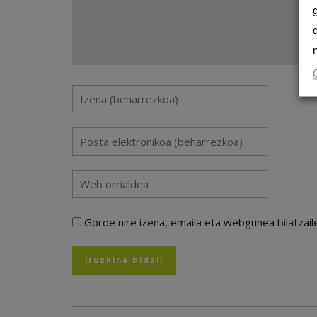
Gorde nire izena, emaila eta webgunea bilatza