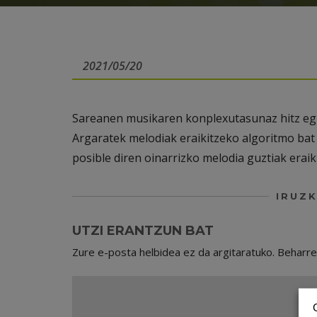
2021/05/20
Sareanen musikaren konplexutasunaz hitz egi
Argaratek melodiak eraikitzeko algoritmo bat
posible diren oinarrizko melodia guztiak eraiki
IRUZK
UTZI ERANTZUN BAT
Zure e-posta helbidea ez da argitaratuko.
Beharr