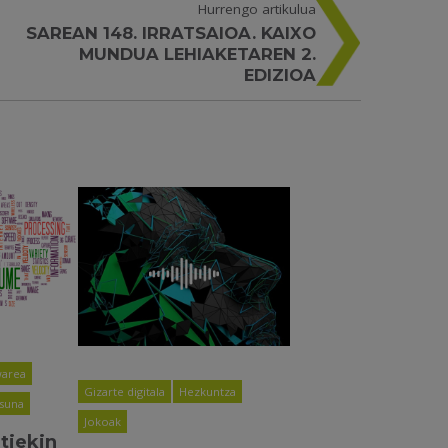
Hurrengo artikulua
SAREAN 148. IRRATSAIOA. KAIXO
MUNDUA LEHIAKETAREN 2.
EDIZIOA
area
Gizarte digitala
Hezkuntza
asuna
Jokoak
tiekin