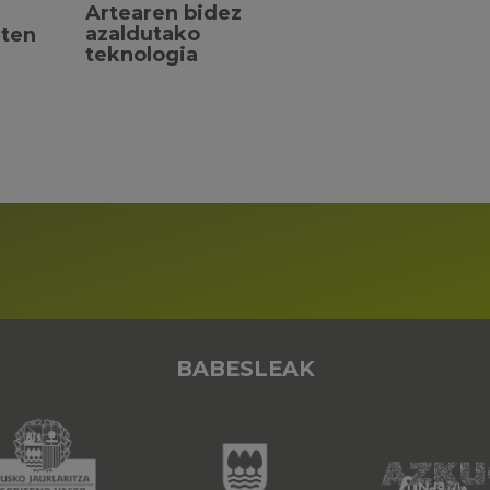
Artearen bidez
azaldutako
iten
teknologia
BABESLEAK