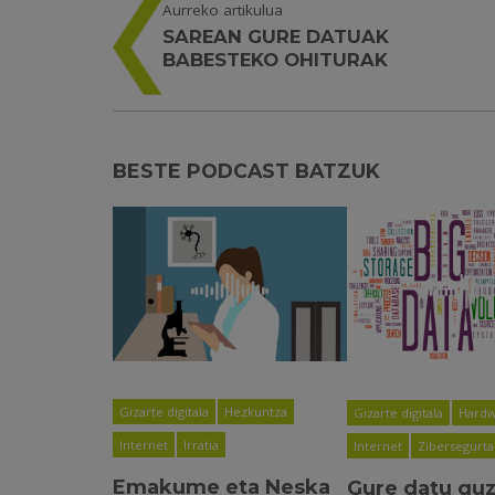
Aurreko artikulua
SAREAN GURE DATUAK
BABESTEKO OHITURAK
BESTE PODCAST BATZUK
Gizarte digitala
Hezkuntza
Gizarte digitala
Hardw
Internet
Irratia
Internet
Zibersegurt
Emakume eta Neska
Gure datu guz