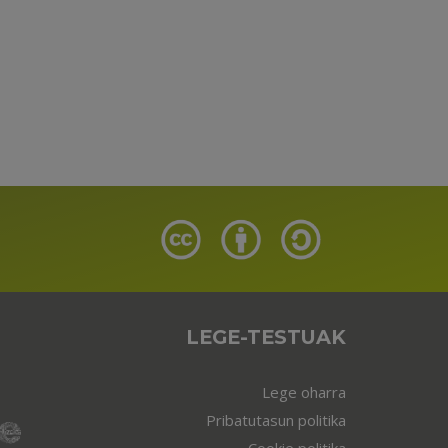
LEGE-TESTUAK
Lege oharra
Pribatutasun politika