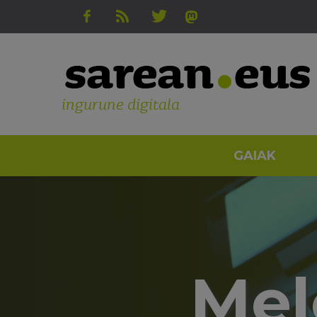
ingurune digitala
GAIAK
Mel