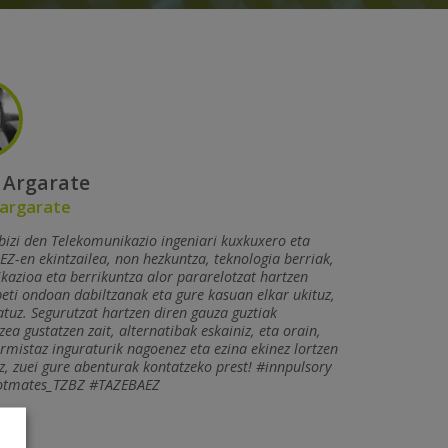
 Argarate
argarate
bizi den Telekomunikazio ingeniari kuxkuxero eta
Z-en ekintzailea, non hezkuntza, teknologia berriak,
azioa eta berrikuntza alor pararelotzat hartzen
beti ondoan dabiltzanak eta gure kasuan elkar ukituz,
tuz. Segurutzat hartzen diren gauza guztiak
zea gustatzen zait, alternatibak eskainiz, eta orain,
rmistaz inguraturik nagoenez eta ezina ekinez lortzen
, zuei gure abenturak kontatzeko prest! #innpulsory
tmates_TZBZ #TAZEBAEZ