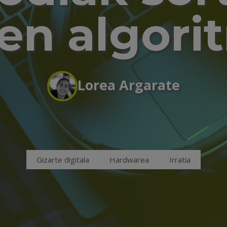
en algor
Lorea Argarate
Gizarte digitala
Hardwarea
Irratia