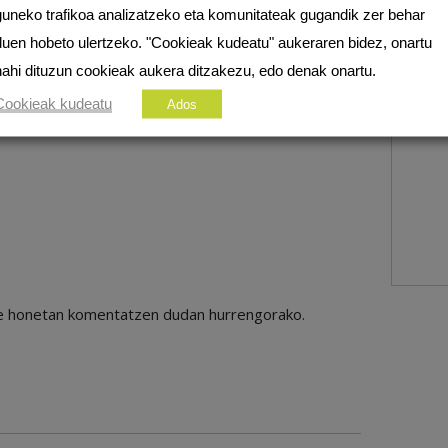
guneko trafikoa analizatzeko eta komunitateak gugandik zer behar
duen hobeto ulertzeko. "Cookieak kudeatu" aukeraren bidez, onartu
nahi dituzun cookieak aukera ditzakezu, edo denak onartu.
Cookieak kudeatu
Ados
ile honetan komentatzen dudan hurrengorako.