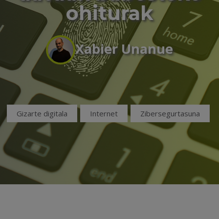
ohiturak
Xabier Unanue
Gizarte digitala
Internet
Zibersegurtasuna