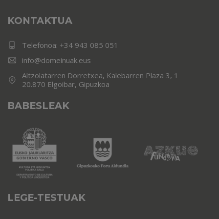
KONTAKTUA
Telefonoa:
+34 943 085 051
info@domeinuak.eus
Altzolatarren Dorretxea, Kalebarren Plaza 3, 1
20.870 Elgoibar, Gipuzkoa
BABESLEAK
LEGE-TESTUAK