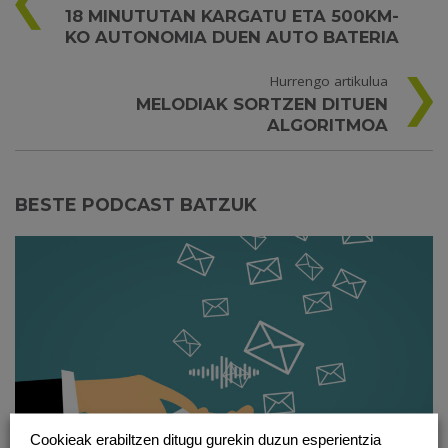
18 MINUTUTAN KARGATU ETA 500KM-
KO AUTONOMIA DUEN AUTO BATERIA
Hurrengo artikulua
MELODIAK SORTZEN DITUEN
ALGORITMOA
BESTE PODCAST BATZUK
Cookieak erabiltzen ditugu gurekin duzun esperientzia