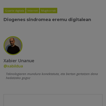
Gizarte digitala
Internet
Mugikorrak
Diogenes sindromea eremu digitalean
Xabier Unanue
@xabildua
Teknologiaren mundura konektatuta, eta bertan gertatzen dena
hedatzeko gogoz