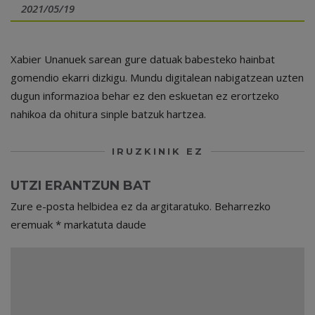
2021/05/19
Xabier Unanuek sarean gure datuak babesteko hainbat
gomendio ekarri dizkigu. Mundu digitalean nabigatzean uzten
dugun informazioa behar ez den eskuetan ez erortzeko
nahikoa da ohitura sinple batzuk hartzea.
IRUZKINIK EZ
UTZI ERANTZUN BAT
Zure e-posta helbidea ez da argitaratuko.
Beharrezko
eremuak
*
markatuta daude