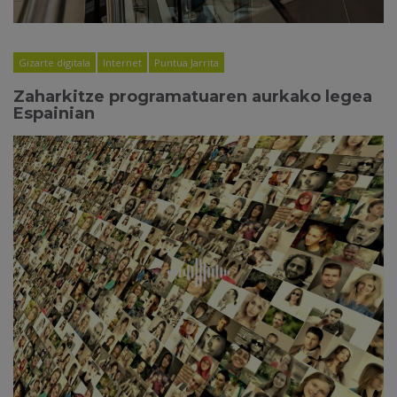
Gizarte digitala
Internet
Puntua Jarrita
Zaharkitze programatuaren aurkako legea
Espainian