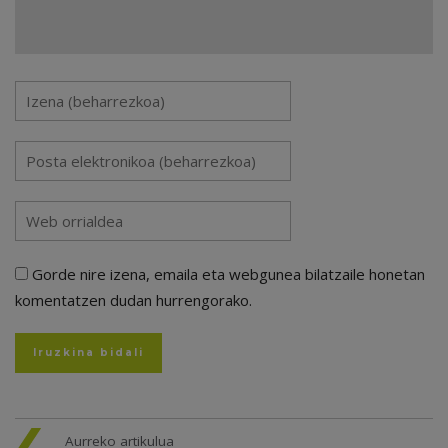
Gorde nire izena, emaila eta webgunea bilatzaile honetan
komentatzen dudan hurrengorako.
Aurreko artikulua