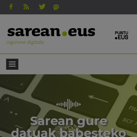
ingurune digitala
Sarean gure
datuak babesteko