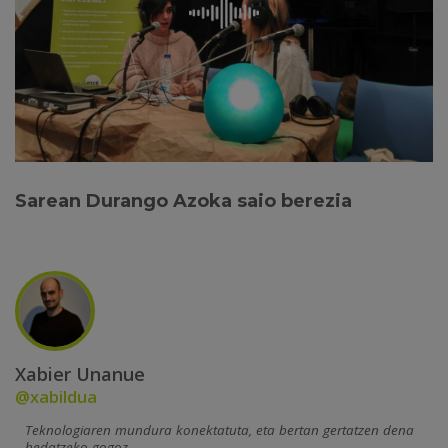
Sarean Durango Azoka saio berezia
Xabier Unanue
@xabildua
Teknologiaren mundura konektatuta, eta bertan gertatzen dena
hedatzeko gogoz