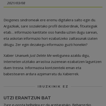
2021/03/08
Diogenes sindromeak ere eremu digitalera salto egin du.
Argazkiak, sare sozialetako profil desberdinak, fitxategiak
etab… informazio kantitate oso handia uzten dugu sarean,
eta askotan informazio hori ezabatzeko zailtasunak izaten
ditugu. Zer egin dezakegu informazio guzti honekin?
Xabier Unanuek
Just Delete Me
webgunea azaldu digu,
Interneten utzitako arrastoa zuzenean ezabatzen laguntzen
duen tresna. Informazioa kontzienteki eman eta
babestearen ardura azpimarratu du Xabierrek.
IRUZKINIK EZ
UTZI ERANTZUN BAT
Zure e-posta helbidea ez da argitaratuko.
Beharrezko