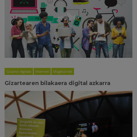
Gizarte digitala
Internet
Mugikorrak
Gizartearen bilakaera digital azkarra