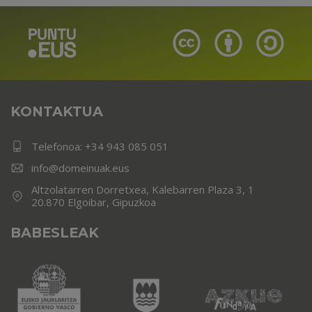
KONTAKTUA
Telefonoa:
+34 943 085 051
info@domeinuak.eus
Altzolatarren Dorretxea, Kalebarren Plaza 3, 1
20.870 Elgoibar, Gipuzkoa
BABESLEAK