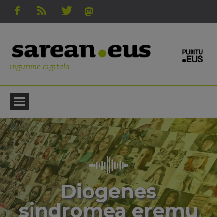
ingurune digitala
Diogenes
sindromea eremu