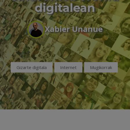
digitalean
Xabier Unanue
Gizarte digitala
Internet
Mugikorrak