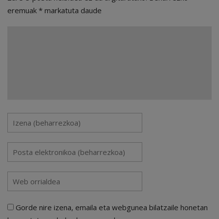
eremuak
*
markatuta daude
Gorde nire izena, emaila eta webgunea bilatzaile honetan