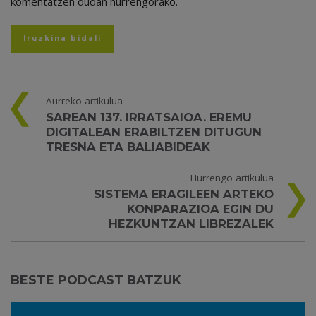
komentatzen dudan hurrengorako.
Aurreko artikulua
SAREAN 137. IRRATSAIOA. EREMU
DIGITALEAN ERABILTZEN DITUGUN
TRESNA ETA BALIABIDEAK
Hurrengo artikulua
SISTEMA ERAGILEEN ARTEKO
KONPARAZIOA EGIN DU
HEZKUNTZAN LIBREZALEK
BESTE PODCAST BATZUK