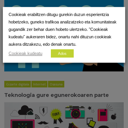
Cookieak erabiltzen ditugu gurekin duzun esperientzia
hobetzeko, guneko trafikoa analizatzeko eta komunitateak
gugandik zer behar duen hobeto ulertzeko. "Cookieak
kudeatu" aukeraren bidez, onartu nahi dituzun cookieak
aukera ditzakezu, edo denak onartu.
Cookieak kudeatu
Ados
Gizarte digitala
Internet
Osasuna
Teknologia gure egunerokoaren parte