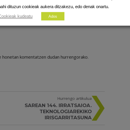
nahi dituzun cookieak aukera ditzakezu, edo denak onartu.
Cookieak kudeatu
Ados
ile honetan komentatzen dudan hurrengorako.
Hurrengo artikulua
SAREAN 144. IRRATSAIOA.
TEKNOLOGIAREKIKO
IRISGARRITASUNA