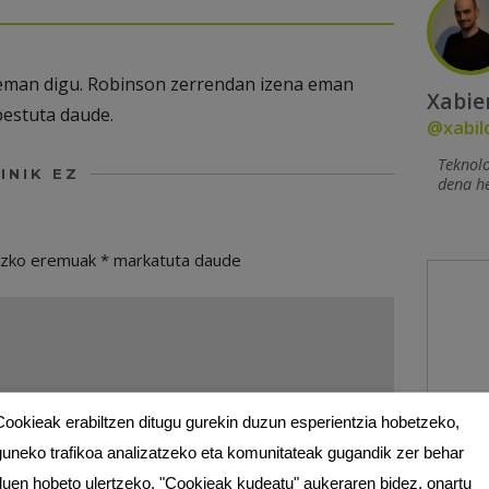
eman digu. Robinson zerrendan izena eman
Xabie
bestuta daude.
@xabil
Teknol
INIK EZ
dena h
ezko eremuak
*
markatuta daude
Cookieak erabiltzen ditugu gurekin duzun esperientzia hobetzeko,
guneko trafikoa analizatzeko eta komunitateak gugandik zer behar
duen hobeto ulertzeko. "Cookieak kudeatu" aukeraren bidez, onartu