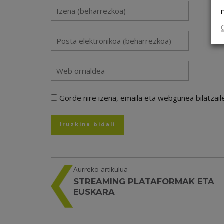
Gorde nire izena, emaila eta webgunea bilatza
Aurreko artikulua
STREAMING PLATAFORMAK ETA
EUSKARA