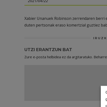
2021/04/22
Xabier Unanuek Robinson zerrendaren berri 
duten pertsonak eraso komertzial guztiez ba
IRUZK
UTZI ERANTZUN BAT
Zure e-posta helbidea ez da argitaratuko.
Beharr