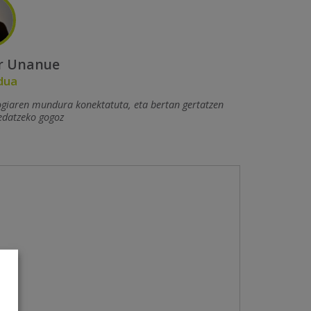
r Unanue
dua
ogiaren mundura konektatuta, eta bertan gertatzen
edatzeko gogoz