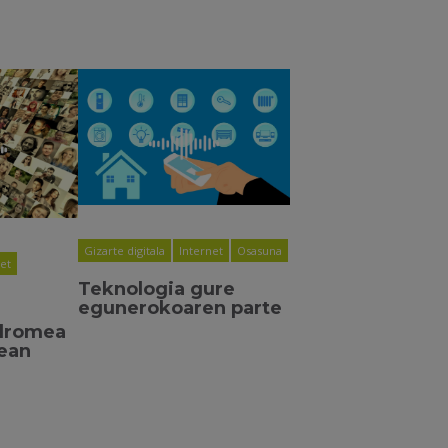
Gizarte digitala
Internet
Osasuna
net
Teknologia gure
egunerokoaren parte
dromea
lean