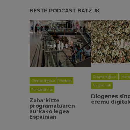
BESTE PODCAST BATZUK
Gizarte digitala
Inter
Gizarte digitala
Internet
Mugikorrak
Puntua Jarrita
Diogenes sin
Zaharkitze
eremu digita
programatuaren
aurkako legea
Espainian