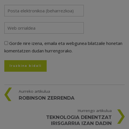
Gorde nire izena, emaila eta webgunea bilatzaile honetan
komentatzen dudan hurrengorako.
Aurreko artikulua
ROBINSON ZERRENDA
Hurrengo artikulua
TEKNOLOGIA DENENTZAT
IRISGARRIA IZAN DADIN