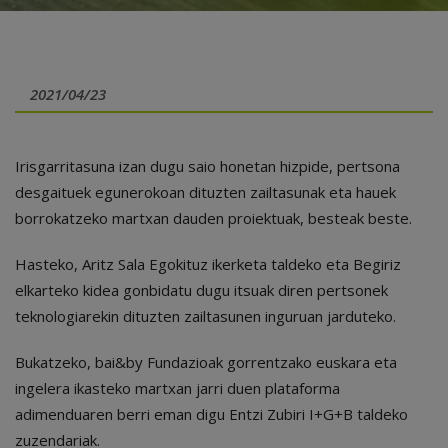
2021/04/23
Irisgarritasuna izan dugu saio honetan hizpide, pertsona
desgaituek egunerokoan dituzten zailtasunak eta hauek
borrokatzeko martxan dauden proiektuak, besteak beste.
Hasteko, Aritz Sala Egokituz ikerketa taldeko eta Begiriz
elkarteko kidea gonbidatu dugu itsuak diren pertsonek
teknologiarekin dituzten zailtasunen inguruan jarduteko.
Bukatzeko, bai&by Fundazioak gorrentzako euskara eta
ingelera ikasteko martxan jarri duen plataforma
adimenduaren berri eman digu Entzi Zubiri I+G+B taldeko
zuzendariak.