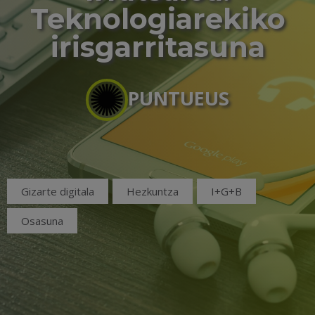
Teknologiarekiko
irisgarritasuna
PUNTUEUS
Gizarte digitala
Hezkuntza
I+G+B
Osasuna