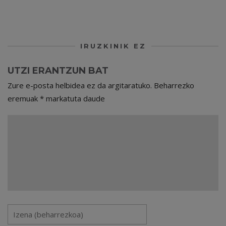
IRUZKINIK EZ
UTZI ERANTZUN BAT
Zure e-posta helbidea ez da argitaratuko.
Beharrezko
eremuak
*
markatuta daude