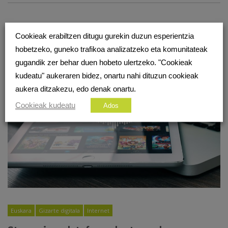
BESTE PODCAST BATZUK
Cookieak erabiltzen ditugu gurekin duzun esperientzia
hobetzeko, guneko trafikoa analizatzeko eta komunitateak
gugandik zer behar duen hobeto ulertzeko. "Cookieak
kudeatu" aukeraren bidez, onartu nahi dituzun cookieak
aukera ditzakezu, edo denak onartu.
Cookieak kudeatu
Ados
Euskara
Gizarte digitala
Internet