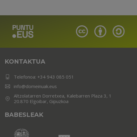
KONTAKTUA
Telefonoa:
+34 943 085 051
info@domeinuak.eus
Altzolatarren Dorretxea, Kalebarren Plaza 3, 1
20.870 Elgoibar, Gipuzkoa
BABESLEAK