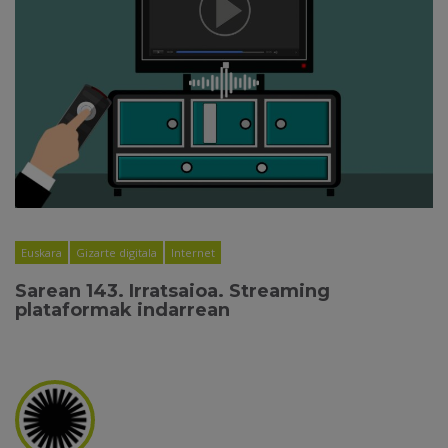
Euskara
Gizarte digitala
Internet
Sarean 143. Irratsaioa. Streaming
plataformak indarrean