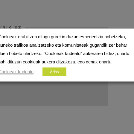
INIK EZ
Cookieak erabiltzen ditugu gurekin duzun esperientzia hobetzeko,
guneko trafikoa analizatzeko eta komunitateak gugandik zer behar
ezko eremuak
*
markatuta daude
duen hobeto ulertzeko. "Cookieak kudeatu" aukeraren bidez, onartu
nahi dituzun cookieak aukera ditzakezu, edo denak onartu.
Cookieak kudeatu
Ados