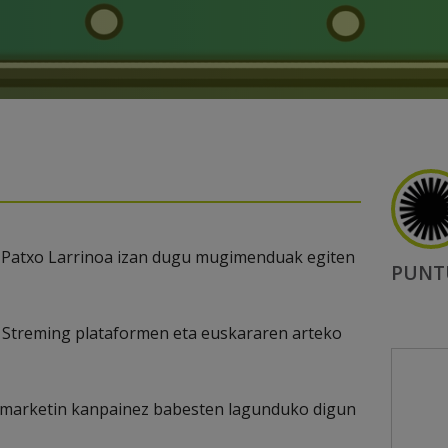
ik Patxo Larrinoa izan dugu mugimenduak egiten
PUNT
uk Streming plataformen eta euskararen arteko
 marketin kanpainez babesten lagunduko digun