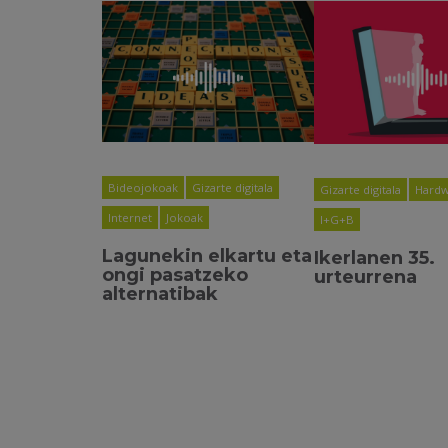
Bideojokoak
Gizarte digitala
Gizarte digitala
Hardw
Internet
Jokoak
I+G+B
Lagunekin elkartu eta
Ikerlanen 35.
ongi pasatzeko
urteurrena
alternatibak