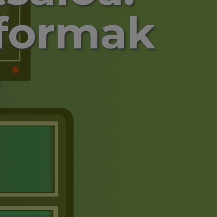
aformak
n