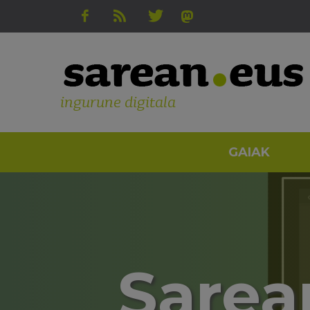
ingurune digitala
GAIAK
Sarean