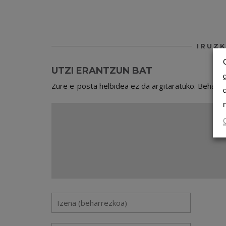
IRUZK
UTZI ERANTZUN BAT
Zure e-posta helbidea ez da argitaratuko.
Beharr