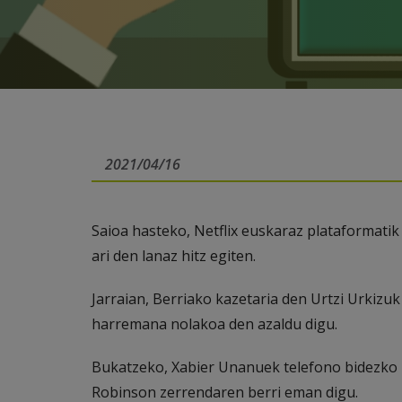
2021/04/16
Saioa hasteko, Netflix euskaraz plataformat
ari den lanaz hitz egiten.
Jarraian, Berriako kazetaria den Urtzi Urkiz
harremana nolakoa den azaldu digu.
Bukatzeko, Xabier Unanuek telefono bidezko
Robinson zerrendaren berri eman digu.