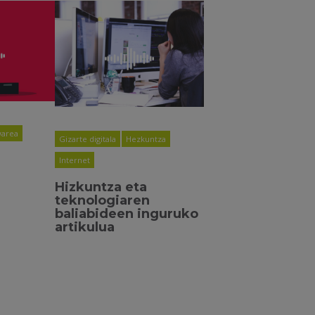
area
Gizarte digitala
Hezkuntza
Internet
Hizkuntza eta
teknologiaren
baliabideen inguruko
artikulua