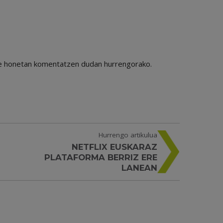
ile honetan komentatzen dudan hurrengorako.
Hurrengo artikulua
NETFLIX EUSKARAZ
PLATAFORMA BERRIZ ERE
LANEAN