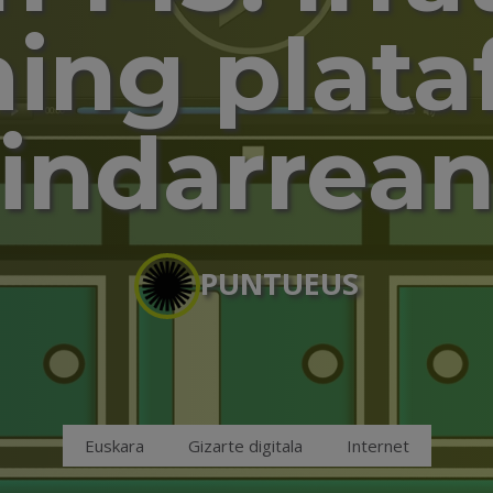
ing plat
indarrea
PUNTUEUS
Euskara
Gizarte digitala
Internet