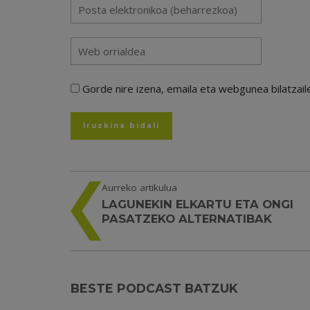
Gorde nire izena, emaila eta webgunea bilatza
Aurreko artikulua
LAGUNEKIN ELKARTU ETA ONGI
PASATZEKO ALTERNATIBAK
BESTE PODCAST BATZUK