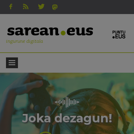
ingurune digitala
Joka dezagun!