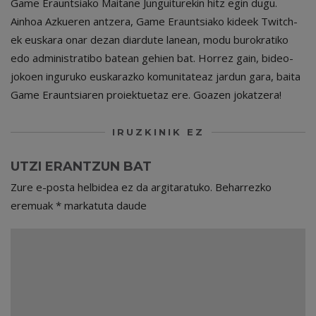
Game Erauntsiako Maitane Junguiturekin hitz egin dugu.
Ainhoa Azkueren antzera, Game Erauntsiako kideek Twitch-
ek euskara onar dezan diardute lanean, modu burokratiko
edo administratibo batean gehien bat. Horrez gain, bideo-
jokoen inguruko euskarazko komunitateaz jardun gara, baita
Game Erauntsiaren proiektuetaz ere. Goazen jokatzera!
IRUZKINIK EZ
UTZI ERANTZUN BAT
Zure e-posta helbidea ez da argitaratuko.
Beharrezko
eremuak
*
markatuta daude