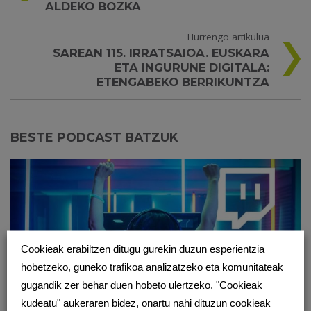
ALDEKO BOZKA
Hurrengo artikulua
SAREAN 115. IRRATSAIOA. EUSKARA
ETA INGURUNE DIGITALA:
ETENGABEKO BERRIKUNTZA
BESTE PODCAST BATZUK
Cookieak erabiltzen ditugu gurekin duzun esperientzia
hobetzeko, guneko trafikoa analizatzeko eta komunitateak
gugandik zer behar duen hobeto ulertzeko. "Cookieak
kudeatu" aukeraren bidez, onartu nahi dituzun cookieak