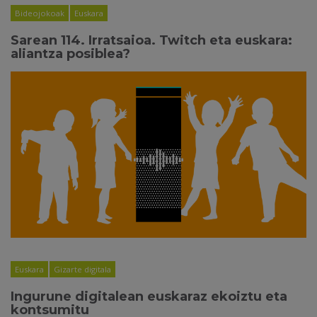
Bideojokoak
Euskara
Sarean 114. Irratsaioa. Twitch eta euskara:
aliantza posiblea?
Euskara
Gizarte digitala
Ingurune digitalean euskaraz ekoiztu eta
kontsumitu