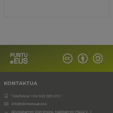
KONTAKTUA
Telefonoa:
+34 943 085 051
info@domeinuak.eus
Altzolatarren Dorretxea, Kalebarren Plaza 3, 1