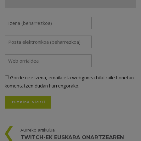
Gorde nire izena, emaila eta webgunea bilatzaile honetan
komentatzen dudan hurrengorako.
Aurreko artikulua
TWITCH-EK EUSKARA ONARTZEAREN