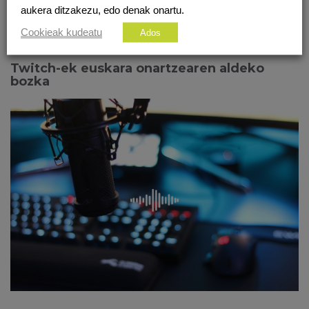
aukera ditzakezu, edo denak onartu.
Cookieak kudeatu
Ados
Bideojokoak
Euskara
Twitch-ek euskara onartzearen aldeko
bozka