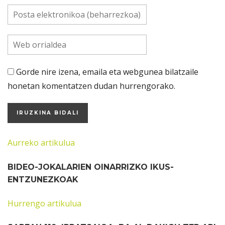
Gorde nire izena, emaila eta webgunea bilatzaile
honetan komentatzen dudan hurrengorako.
Aurreko artikulua
BIDEO-JOKALARIEN OINARRIZKO IKUS-
ENTZUNEZKOAK
Hurrengo artikulua