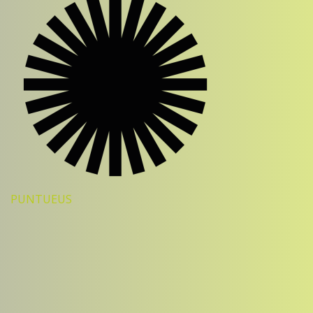
PUNTUEUS
Sorry, no results.
Please try another keyword
00:00