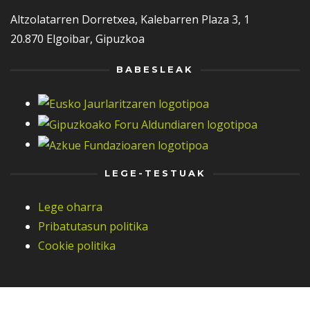
Altzolatarren Dorretxea, Kalebarren Plaza 3, 1
20.870 Elgoibar, Gipuzkoa
BABESLEAK
LEGE-TESTUAK
Lege oharra
Pribatutasun politika
Cookie politika