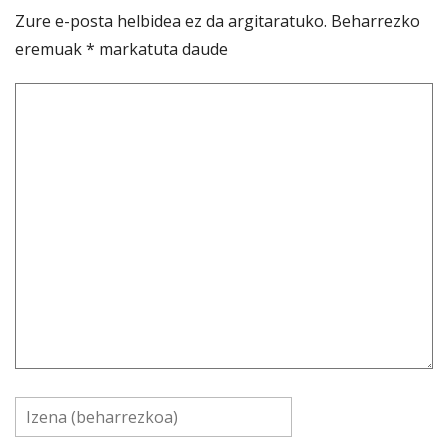
Zure e-posta helbidea ez da argitaratuko.
Beharrezko
eremuak
*
markatuta daude