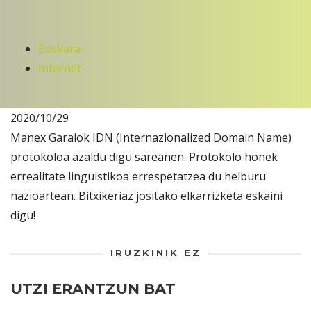
Euskara
Internet
2020/10/29
Manex Garaiok IDN (Internazionalized Domain Name)
protokoloa azaldu digu sareanen. Protokolo honek
errealitate linguistikoa errespetatzea du helburu
nazioartean. Bitxikeriaz jositako elkarrizketa eskaini
digu!
IRUZKINIK EZ
UTZI ERANTZUN BAT