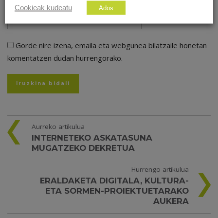
Cookieak kudeatu
Ados
Gorde nire izena, emaila eta webgunea bilatzaile honetan
komentatzen dudan hurrengorako.
Aurreko artikulua
INTERNETEKO ASKATASUNA
MUGATZEKO DEKRETUA
Hurrengo artikulua
ERALDAKETA DIGITALA, KULTURA-
ETA SORMEN-PROIEKTUETARAKO
AUKERA