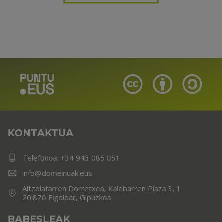
KONTAKTUA
Telefonoa:
+34 943 085 051
info@domeinuak.eus
Altzolatarren Dorretxea, Kalebarren Plaza 3, 1
20.870 Elgoibar, Gipuzkoa
BABESLEAK