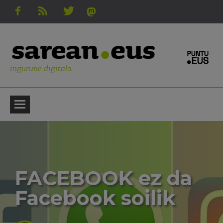
ingurune digitala
FACEBOOK ez da
Facebook soilik