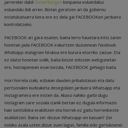
jarrerekin dabil
Zuckerbergen
konpainia eskandaluz
eskandalu ibili arren. Bistan geratzen ari da gobernu
estatubatuarra bera ere ez dela gai FACEBOOKen jarduera
kontrolatzeko.
FACEBOOK ari gara esaten, baina lerro hauetara iritsi zaren
honetan jada FACEBOOK irakurtzen duzuenean
Facebook-
Whatsapp-Instagram
hirukoa ere burura etorriko zaizue. Eta
ez idatzi honetan soilik, baita beste edozein webgunetan
ere, hastapenean esan bezala, FACEBOOK gehiago baita.
Hori horrela izaki, ezbaian dauden pribatutasun eta datu
pertsonalen kudeaketa desegokien jarduera Whatsapp eta
Instagramera ere iristen da. Akaso nahiko garbi dugu
Instagram sare soziala izanik bertan ez dugula informazio
hain sentsiblea erabiltzen eta horrek ez gaitu horrenbeste
asaldatzen. Baina zer diozue Whatsapp-en kasuan? Zer
nolako azala uzten dizue zuen lagun, familia edo gertukoenei