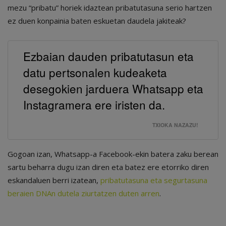
mezu “pribatu” horiek idaztean pribatutasuna serio hartzen
ez duen konpainia baten eskuetan daudela jakiteak?
Ezbaian dauden pribatutasun eta
datu pertsonalen kudeaketa
desegokien jarduera Whatsapp eta
Instagramera ere iristen da.
TXIOKA NAZAZU!
Gogoan izan, Whatsapp-a Facebook-ekin batera zaku berean
sartu beharra dugu izan diren eta batez ere etorriko diren
eskandaluen berri izatean,
pribatutasuna eta segurtasuna
beraien DNAn dutela ziurtatzen duten arren
.