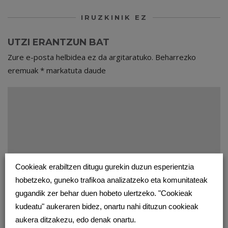
IRUZKINIK EZ
UTZI ERANTZUN BAT
Zure e-posta helbidea ez da argitaratuko.
Beharrezko
eremuak
*
markatuta daude
Cookieak erabiltzen ditugu gurekin duzun esperientzia
hobetzeko, guneko trafikoa analizatzeko eta komunitateak
gugandik zer behar duen hobeto ulertzeko. "Cookieak
kudeatu" aukeraren bidez, onartu nahi dituzun cookieak
aukera ditzakezu, edo denak onartu.