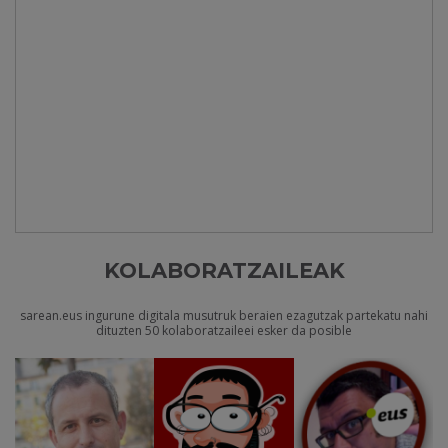
KOLABORATZAILEAK
sarean.eus ingurune digitala musutruk beraien ezagutzak partekatu nahi
dituzten 50 kolaboratzaileei esker da posible