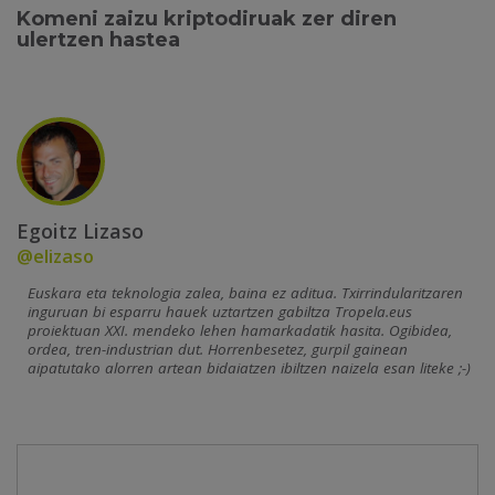
Komeni zaizu kriptodiruak zer diren
ulertzen hastea
Egoitz Lizaso
@elizaso
Euskara eta teknologia zalea, baina ez aditua. Txirrindularitzaren
inguruan bi esparru hauek uztartzen gabiltza Tropela.eus
proiektuan XXI. mendeko lehen hamarkadatik hasita. Ogibidea,
ordea, tren-industrian dut. Horrenbesetez, gurpil gainean
aipatutako alorren artean bidaiatzen ibiltzen naizela esan liteke ;-)