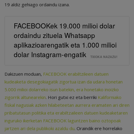
19 aldiz gehiago ordaindu izana.
FACEBOOKek 19.000 milioi dolar
ordaindu zituela Whatsapp
aplikazioarengatik eta 1.000 milioi
dolar Instagram-engatik
TXIOKA NAZAZU!
Dakizuen moduan,
FACEBOOK erabiltzileen datuen
kudeaketa desegokiagatik zigortua izan da udara honetan
5.000 milioi dolarreko isun batekin, era honetako inoizko
zigorrik altunearekin
. Hori gutxi ez eta berriki
Kaliforniako
fiskal nagusiak azken hilabeteetan aurrera eramaten ari diren
pribatutasun politika eta erabiltzaileen datuen kudeaketaren
inguruko ikerketan FACEBOOK laguntzen baino oztopoak
jartzen ari dela publikoki azaldu du
. Oraindik ere horrelako