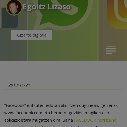
Egoitz Lizaso
Gizarte digitala
2019/11/21
“Facebook” entzuten edota irakurtzen dugunean, gehienak
www.facebook.com eta berari dagozkien mugikorreko
aplikazioetara mugatzen dira. Baina
FACEBOOK hori baino