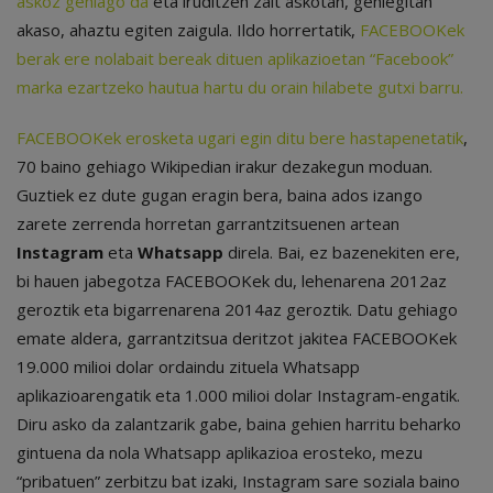
askoz gehiago da
eta iruditzen zait askotan, gehiegitan
akaso, ahaztu egiten zaigula. Ildo horrertatik,
FACEBOOKek
berak ere nolabait bereak dituen aplikazioetan “Facebook”
marka ezartzeko hautua hartu du orain hilabete gutxi barru.
FACEBOOKek erosketa ugari egin ditu bere hastapenetatik
,
70 baino gehiago Wikipedian irakur dezakegun moduan.
Guztiek ez dute gugan eragin bera, baina ados izango
zarete zerrenda horretan garrantzitsuenen artean
Instagram
eta
Whatsapp
direla. Bai, ez bazenekiten ere,
bi hauen jabegotza FACEBOOKek du, lehenarena 2012az
geroztik eta bigarrenarena 2014az geroztik. Datu gehiago
emate aldera, garrantzitsua deritzot jakitea FACEBOOKek
19.000 milioi dolar ordaindu zituela Whatsapp
aplikazioarengatik eta 1.000 milioi dolar Instagram-engatik.
Diru asko da zalantzarik gabe, baina gehien harritu beharko
gintuena da nola Whatsapp aplikazioa erosteko, mezu
“pribatuen” zerbitzu bat izaki, Instagram sare soziala baino