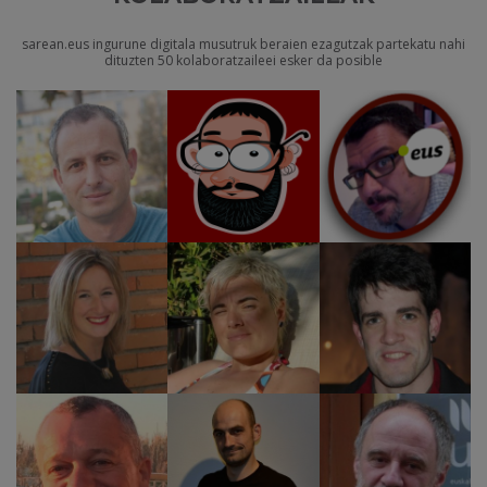
sarean.eus ingurune digitala musutruk beraien ezagutzak partekatu nahi
dituzten 50 kolaboratzaileei esker da posible