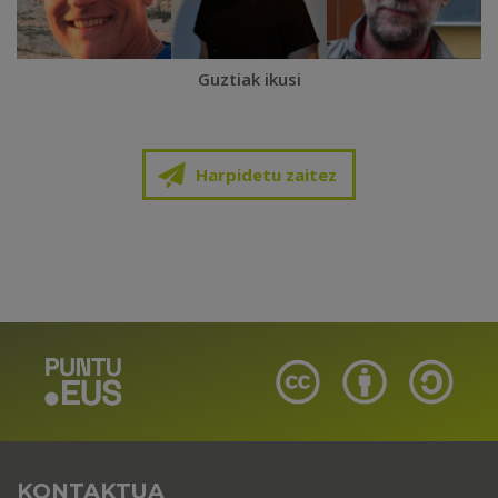
Guztiak ikusi
Harpidetu zaitez
KONTAKTUA