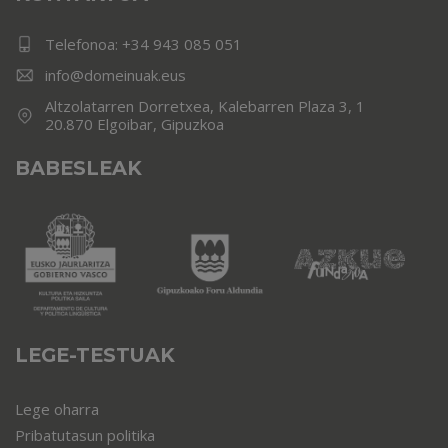
Telefonoa:
+34 943 085 051
info@domeinuak.eus
Altzolatarren Dorretxea, Kalebarren Plaza 3, 1
20.870 Elgoibar, Gipuzkoa
BABESLEAK
LEGE-TESTUAK
Lege oharra
Pribatutasun politika