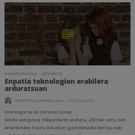
GIZARTE DIGITALA
HEZKUNTZA
Enpatia teknologien erabilera
arduratsuan
IRATXE ESNAOLA ARRIBILLAGA
·
5 UZTAILA, 2016
Interesgarria da Common Sense
Media webgunea. Wikipediaren arabera, 2003an sortu zen,
Ameriketako Estatu Batuetan (gaztelaniazko bertsio edo