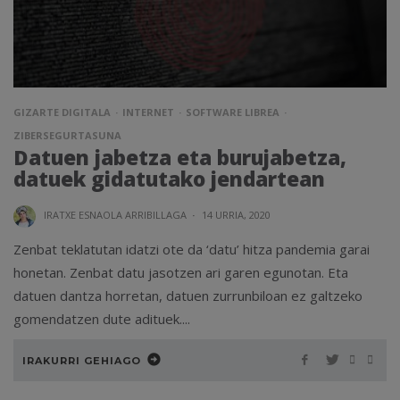
GIZARTE DIGITALA
INTERNET
SOFTWARE LIBREA
ZIBERSEGURTASUNA
Datuen jabetza eta burujabetza,
datuek gidatutako jendartean
IRATXE ESNAOLA ARRIBILLAGA
·
14 URRIA, 2020
Zenbat teklatutan idatzi ote da ‘datu’ hitza pandemia garai
honetan. Zenbat datu jasotzen ari garen egunotan. Eta
datuen dantza horretan, datuen zurrunbiloan ez galtzeko
gomendatzen dute adituek....
IRAKURRI GEHIAGO