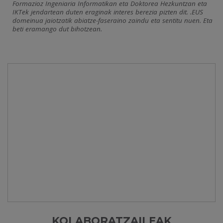
Formazioz Ingeniaria Informatikan eta Doktorea Hezkuntzan eta
IKTek jendartean duten eraginak interes berezia pizten dit. .EUS
domeinua jaiotzatik abiatze-faseraino zaindu eta sentitu nuen. Eta
beti eramango dut bihotzean.
KOLABORATZAILEAK