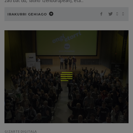
zati bat du, ‘latino’ izenburupean), eta...
IRAKURRI GEHIAGO
GIZARTE DIGITALA