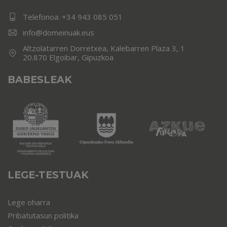
Telefonoa:
+34 943 085 051
info@domeinuak.eus
Altzolatarren Dorretxea, Kalebarren Plaza 3, 1
20.870 Elgoibar, Gipuzkoa
BABESLEAK
LEGE-TESTUAK
Lege oharra
Pribatutasun politika