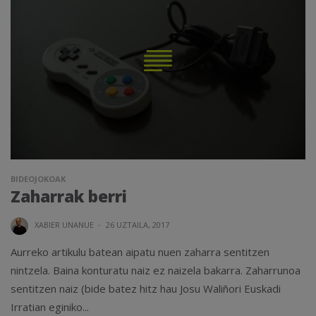
BIDEOJOKOAK
Zaharrak berri
XABIER UNANUE
·
26 UZTAILA, 2017
Aurreko artikulu batean aipatu nuen zaharra sentitzen
nintzela. Baina konturatu naiz ez naizela bakarra. Zaharrunoa
sentitzen naiz (bide batez hitz hau Josu Waliñori Euskadi
Irratian eginiko...