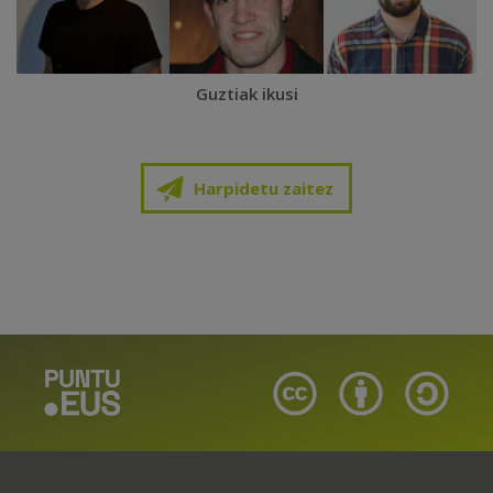
Guztiak ikusi
Harpidetu zaitez