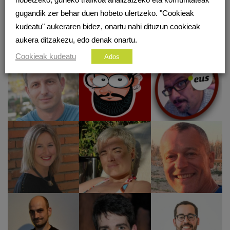
KOLABORATZAILEAK
gugandik zer behar duen hobeto ulertzeko. "Cookieak
kudeatu" aukeraren bidez, onartu nahi dituzun cookieak
sarean.eus ingurune digitala musutruk beraien ezagutzak partekatu nahi
dituzten 50 kolaboratzaileei esker da posible
aukera ditzakezu, edo denak onartu.
Cookieak kudeatu
Ados