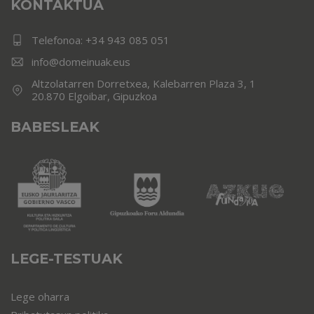
KONTAKTUA
Telefonoa:
+34 943 085 051
info@domeinuak.eus
Altzolatarren Dorretxea, Kalebarren Plaza 3, 1
20.870 Elgoibar, Gipuzkoa
BABESLEAK
LEGE-TESTUAK
Lege oharra