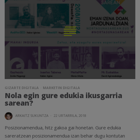
GIZARTE DIGITALA
MARKETIN DIGITALA
Nola egin gure edukia ikusgarria
sarean?
ARKAITZ SUKUNTZA
·
22 URTARRILA, 2018
Posizionamendua, hitz gakoa gai honetan. Gure edukia
sareratzean posizionamendua izan behar dugu kontutan