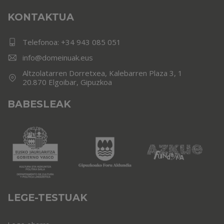
KONTAKTUA
Telefonoa:
+34 943 085 051
info@domeinuak.eus
Altzolatarren Dorretxea, Kalebarren Plaza 3, 1
20.870 Elgoibar, Gipuzkoa
BABESLEAK
LEGE-TESTUAK