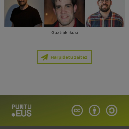
Guztiak ikusi
Harpidetu zaitez