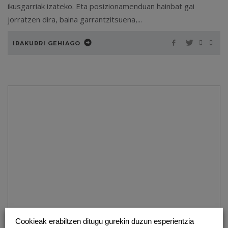
ikusgarriak izateko. Eta posizionamenduan hainbat gai
jorratzen dira, baina garrantzitsuena,...
IRAKURRI GEHIAGO
Cookieak erabiltzen ditugu gurekin duzun esperientzia