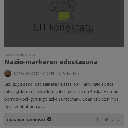
GIZARTE DIGITALA
Nazio-markaren adostasuna
LOREA ARAKISTAIN AIZPIRI
·
2 IRAILA, 2016
Bizi dugu sasoi bat zeinetan ikastaroak, jardunaldiak eta
mintegiak perretxikoak bezala hazten diren Euskal Herrian –
perretxikoak gutxiago azken urteetan-. Udan ere ezin ihes
egin, zenbat udako...
IRAKURRI GEHIAGO