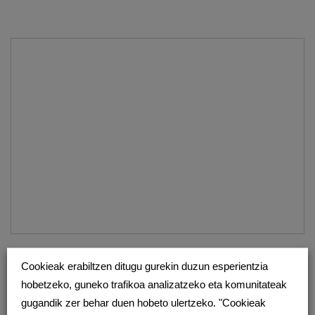
KOLABORATZAILEAK
Cookieak erabiltzen ditugu gurekin duzun esperientzia
hobetzeko, guneko trafikoa analizatzeko eta komunitateak
sarean.eus ingurune digitala musutruk beraien ezagutzak partekatu nahi
gugandik zer behar duen hobeto ulertzeko. "Cookieak
dituzten 50 kolaboratzaileei esker da posible