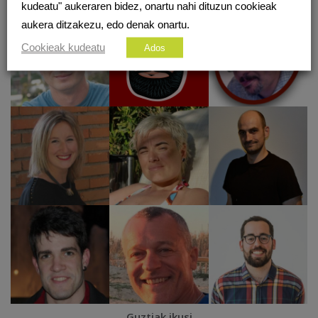
kudeatu" aukeraren bidez, onartu nahi dituzun cookieak
aukera ditzakezu, edo denak onartu.
Cookieak kudeatu
Ados
Guztiak ikusi