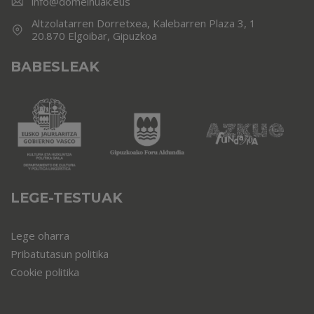
info@domeinuak.eus
Altzolatarren Dorretxea, Kalebarren Plaza 3, 1
20.870 Elgoibar, Gipuzkoa
BABESLEAK
LEGE-TESTUAK
Lege oharra
Pribatutasun politika
Cookie politika