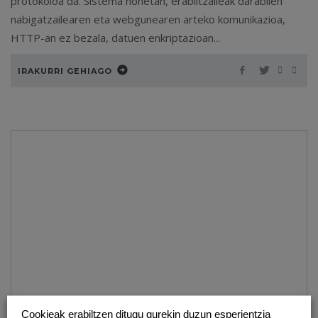
protokoloa da. Sistema honetan, erabiltzaileak darabilen
nabigatzailearen eta webgunearen arteko komunikazioa,
HTTP-an ez bezala, datuen enkriptazioan...
IRAKURRI GEHIAGO
Cookieak erabiltzen ditugu gurekin duzun esperientzia