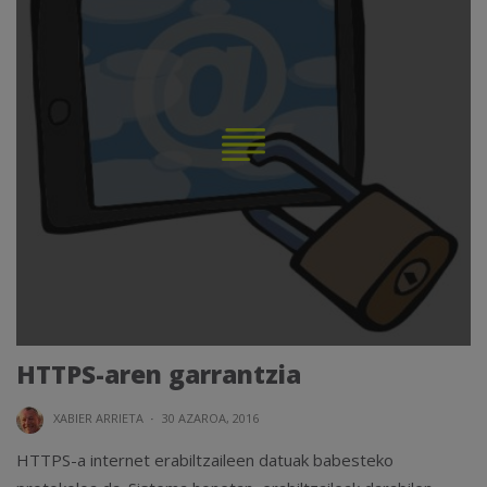
HTTPS-aren garrantzia
XABIER ARRIETA
·
30 AZAROA, 2016
HTTPS-a internet erabiltzaileen datuak babesteko