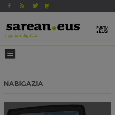
ingurune digitala
NABIGAZIA