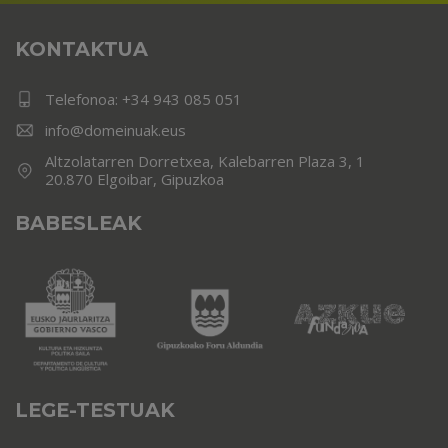
KONTAKTUA
Telefonoa:
+34 943 085 051
info@domeinuak.eus
Altzolatarren Dorretxea, Kalebarren Plaza 3, 1
20.870 Elgoibar, Gipuzkoa
BABESLEAK
LEGE-TESTUAK