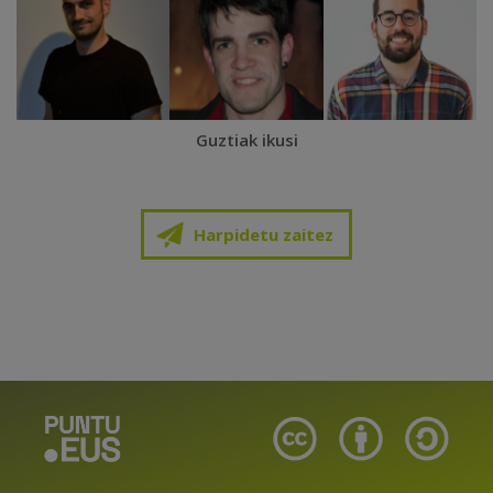
Guztiak ikusi
Harpidetu zaitez