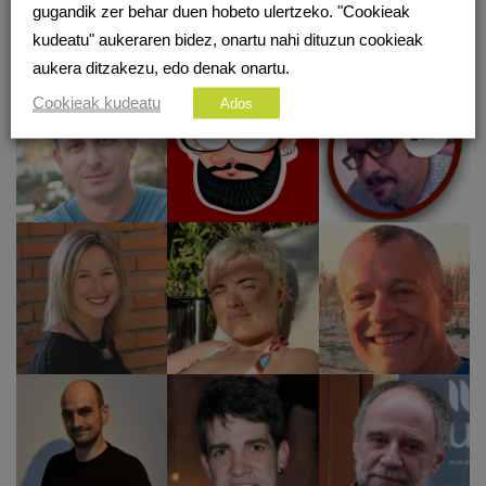
gugandik zer behar duen hobeto ulertzeko. "Cookieak
sarean.eus ingurune digitala musutruk beraien ezagutzak partekatu nahi
kudeatu" aukeraren bidez, onartu nahi dituzun cookieak
dituzten 50 kolaboratzaileei esker da posible
aukera ditzakezu, edo denak onartu.
Cookieak kudeatu
Ados