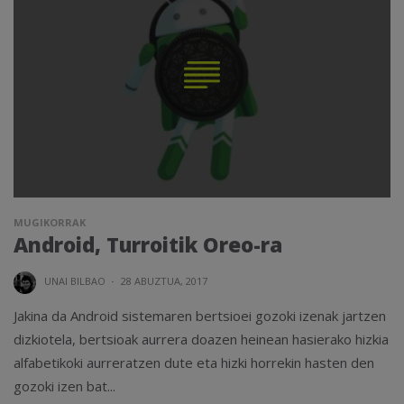
MUGIKORRAK
Android, Turroitik Oreo-ra
UNAI BILBAO
·
28 ABUZTUA, 2017
Jakina da Android sistemaren bertsioei gozoki izenak jartzen
dizkiotela, bertsioak aurrera doazen heinean hasierako hizkia
alfabetikoki aurreratzen dute eta hizki horrekin hasten den
gozoki izen bat...