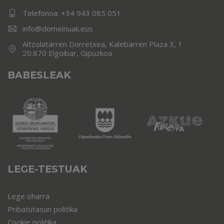
Telefonoa:
+34 943 085 051
info@domeinuak.eus
Altzolatarren Dorretxea, Kalebarren Plaza 3, 1
20.870 Elgoibar, Gipuzkoa
BABESLEAK
LEGE-TESTUAK
Lege oharra
Pribatutasun politika
Cookie politika