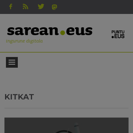
ingurune digitala
KITKAT