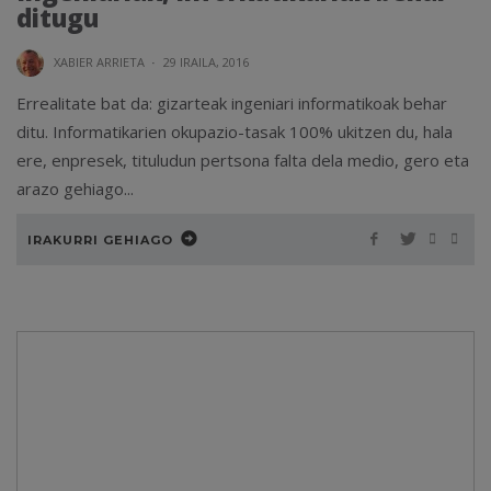
ditugu
XABIER ARRIETA
·
29 IRAILA, 2016
Errealitate bat da: gizarteak ingeniari informatikoak behar
ditu. Informatikarien okupazio-tasak 100% ukitzen du, hala
ere, enpresek, tituludun pertsona falta dela medio, gero eta
arazo gehiago...
IRAKURRI GEHIAGO