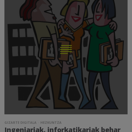
GIZARTE DIGITALA
HEZKUNTZA
Ingeniariak, inforkatikariak behar