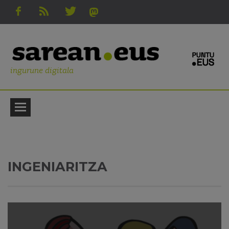
ingurune digitala
INGENIARITZA