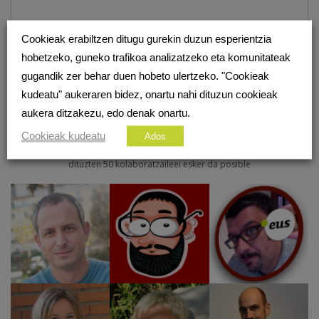
Cookieak erabiltzen ditugu gurekin duzun esperientzia
hobetzeko, guneko trafikoa analizatzeko eta komunitateak
gugandik zer behar duen hobeto ulertzeko. "Cookieak
kudeatu" aukeraren bidez, onartu nahi dituzun cookieak
aukera ditzakezu, edo denak onartu.
KOLABORATZAILEAK
Cookieak kudeatu
Ados
sarean.eus ingurune digitala musutruk beraien ezagutzak partekatu nahi
dituzten 50 kolaboratzaileei esker da posible