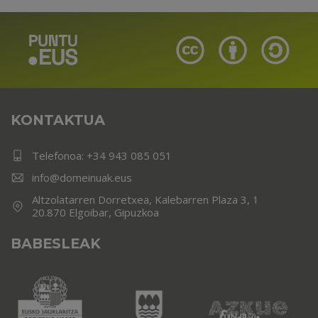
KONTAKTUA
Telefonoa:
+34 943 085 051
info@domeinuak.eus
Altzolatarren Dorretxea, Kalebarren Plaza 3, 1
20.870 Elgoibar, Gipuzkoa
BABESLEAK