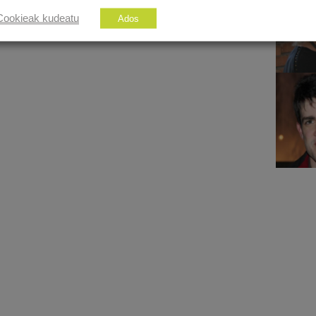
Cookieak kudeatu
Ados