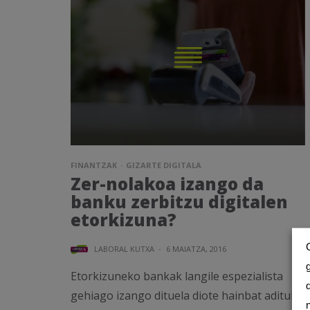
FINANTZAK
GIZARTE DIGITALA
Zer-nolakoa izango da
banku zerbitzu digitalen
etorkizuna?
LABORAL KUTXA
·
6 MAIATZA, 2016
Etorkizuneko bankak langile espezialista
gehiago izango dituela diote hainbat adituk,