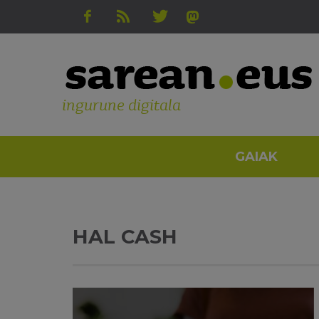
ingurune digitala
GAIAK
HAL CASH