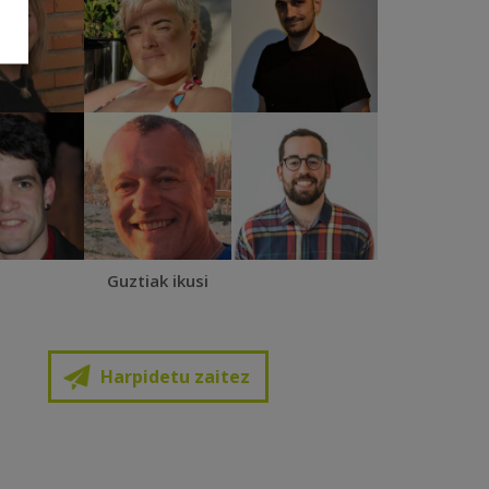
Guztiak ikusi
Harpidetu zaitez