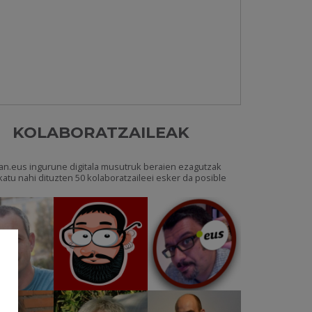
KOLABORATZAILEAK
an.eus ingurune digitala musutruk beraien ezagutzak
katu nahi dituzten 50 kolaboratzaileei esker da posible