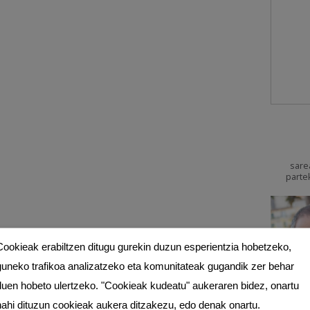
sare
parte
Cookieak erabiltzen ditugu gurekin duzun esperientzia hobetzeko,
guneko trafikoa analizatzeko eta komunitateak gugandik zer behar
duen hobeto ulertzeko. "Cookieak kudeatu" aukeraren bidez, onartu
nahi dituzun cookieak aukera ditzakezu, edo denak onartu.