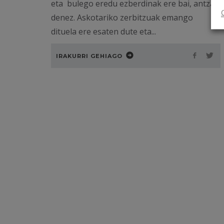
eta bulego eredu ezberdinak ere bai, antza
denez. Askotariko zerbitzuak emango
dituela ere esaten dute eta...
IRAKURRI GEHIAGO