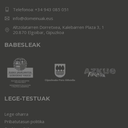
Telefonoa:
+34 943 085 051
info@domeinuak.eus
Altzolatarren Dorretxea, Kalebarren Plaza 3, 1
20.870 Elgoibar, Gipuzkoa
BABESLEAK
LEGE-TESTUAK
Lege oharra
Pribatutasun politika