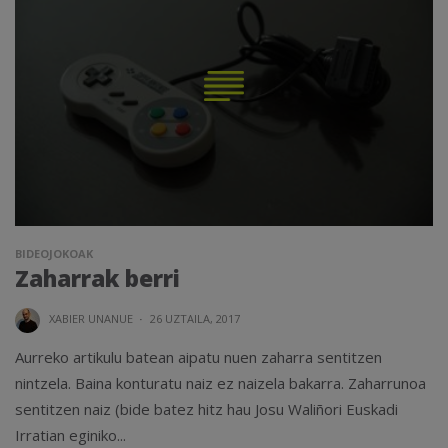
BIDEOJOKOAK
Zaharrak berri
XABIER UNANUE
·
26 UZTAILA, 2017
Aurreko artikulu batean aipatu nuen zaharra sentitzen
nintzela. Baina konturatu naiz ez naizela bakarra. Zaharrunoa
sentitzen naiz (bide batez hitz hau Josu Waliñori Euskadi
Irratian eginiko...