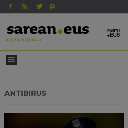
ingurune digitala
ANTIBIRUS