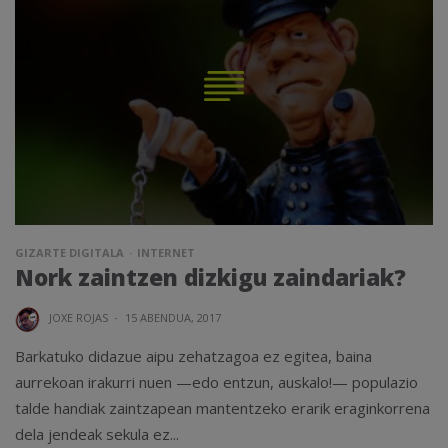
GIZARTE DIGITALA
INTERNET
Nork zaintzen dizkigu zaindariak?
JOXE ROJAS
·
15 ABENDUA, 2017
Barkatuko didazue aipu zehatzagoa ez egitea, baina
aurrekoan irakurri nuen —edo entzun, auskalo!— populazio
talde handiak zaintzapean mantentzeko erarik eraginkorrena
dela jendeak sekula ez...