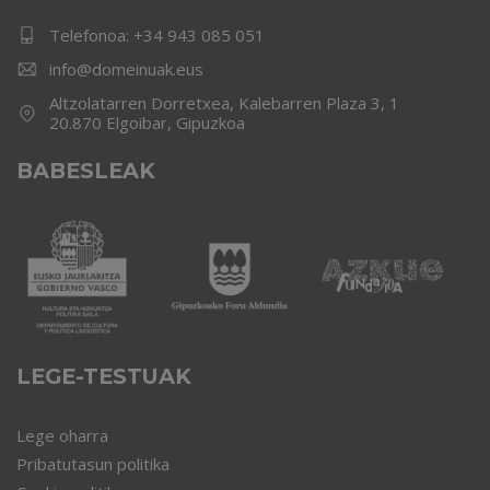
Telefonoa:
+34 943 085 051
info@domeinuak.eus
Altzolatarren Dorretxea, Kalebarren Plaza 3, 1
20.870 Elgoibar, Gipuzkoa
BABESLEAK
LEGE-TESTUAK
Lege oharra
Pribatutasun politika