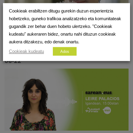
Cookieak erabiltzen ditugu gurekin duzun esperientzia
hobetzeko, guneko trafikoa analizatzeko eta komunitateak
gugandik zer behar duen hobeto ulertzeko. "Cookieak
kudeatu" aukeraren bidez, onartu nahi dituzun cookieak
aukera ditzakezu, edo denak onartu.
Cookieak kudeatu
Ados
Sarean 69. Irratsaioa. Eneko Agirre 2019-
06-22