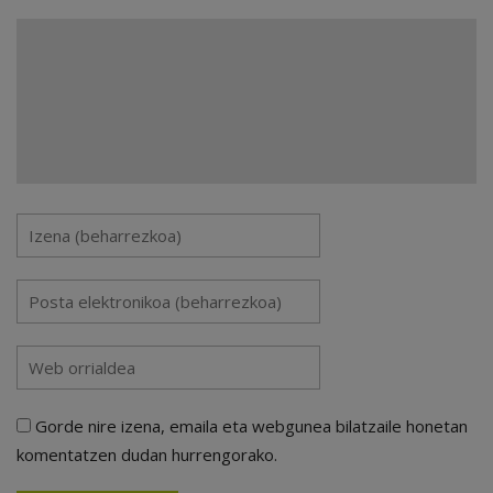
Gorde nire izena, emaila eta webgunea bilatzaile honetan
komentatzen dudan hurrengorako.