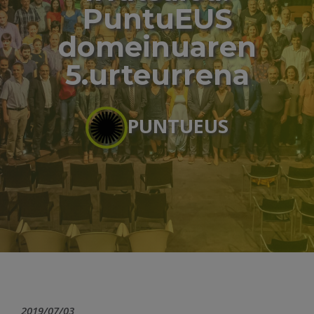
PuntuEUS
domeinuaren
5.urteurrena
PUNTUEUS
2019/07/03