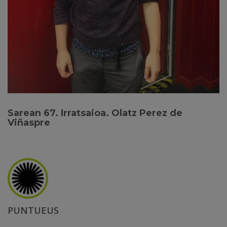
Sarean 67. Irratsaioa. Olatz Perez de
Viñaspre
PUNTUEUS