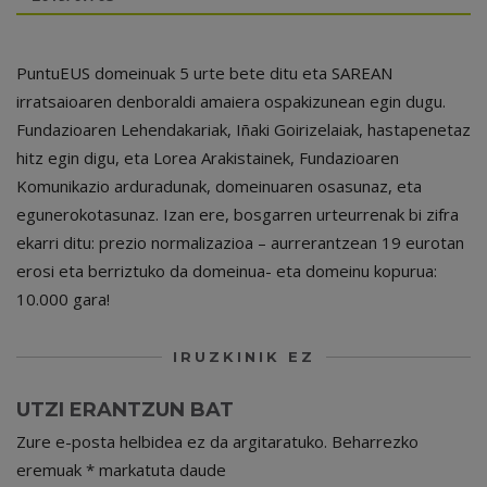
PuntuEUS domeinuak 5 urte bete ditu eta SAREAN
irratsaioaren denboraldi amaiera ospakizunean egin dugu.
Fundazioaren Lehendakariak, Iñaki Goirizelaiak, hastapenetaz
hitz egin digu, eta Lorea Arakistainek, Fundazioaren
Komunikazio arduradunak, domeinuaren osasunaz, eta
egunerokotasunaz. Izan ere, bosgarren urteurrenak bi zifra
ekarri ditu: prezio normalizazioa – aurrerantzean 19 eurotan
erosi eta berriztuko da domeinua- eta domeinu kopurua:
10.000 gara!
IRUZKINIK EZ
UTZI ERANTZUN BAT
Zure e-posta helbidea ez da argitaratuko.
Beharrezko
eremuak
*
markatuta daude