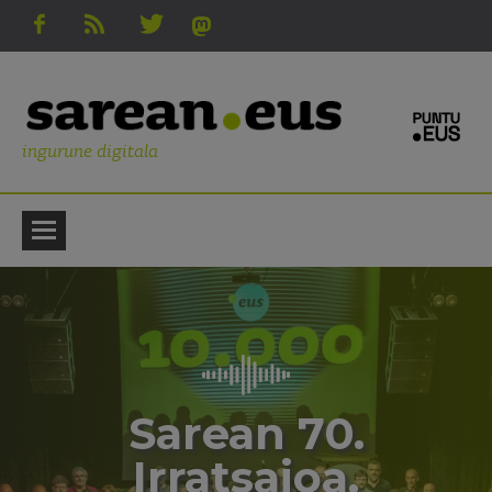
ingurune digitala
Sarean 70.
Irratsaioa.