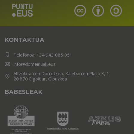
KONTAKTUA
Telefonoa:
+34 943 085 051
info@domeinuak.eus
Altzolatarren Dorretxea, Kalebarren Plaza 3, 1
20.870 Elgoibar, Gipuzkoa
BABESLEAK