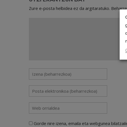
Zure e-posta helbidea ez da argitaratuko.
Beharr
Gorde nire izena, emaila eta webgunea bilatza