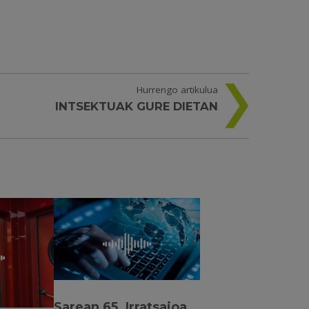
Hurrengo artikulua
INTSEKTUAK GURE DIETAN
Sarean 65. Irratsaioa.