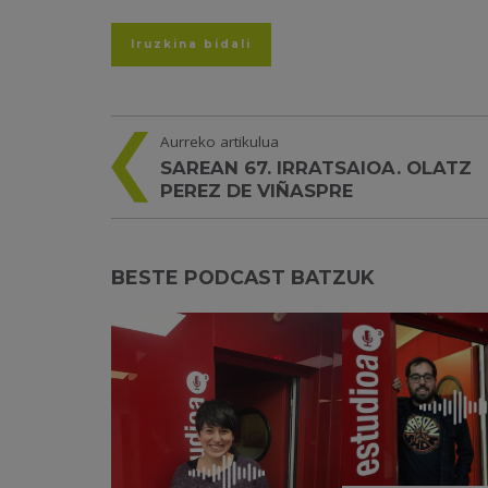
Aurreko artikulua
SAREAN 67. IRRATSAIOA. OLATZ
PEREZ DE VIÑASPRE
BESTE PODCAST BATZUK