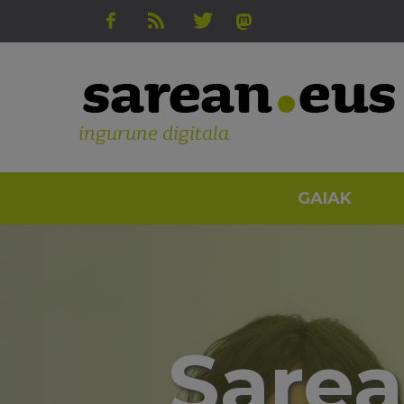
ingurune digitala
GAIAK
Sarea