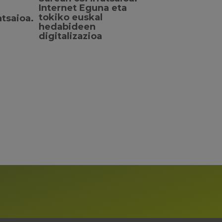
Internet Eguna eta
tokiko euskal
atsaioa.
hedabideen
digitalizazioa