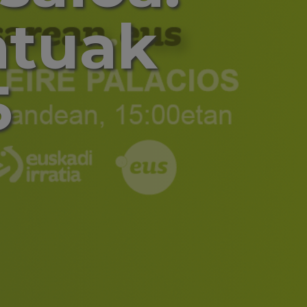
atuak
5