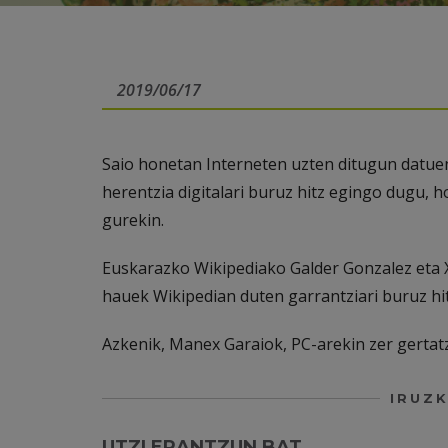
2019/06/17
Saio honetan Interneten uzten ditugun datuen
herentzia digitalari buruz hitz egingo dugu, 
gurekin.
Euskarazko Wikipediako Galder Gonzalez eta X
hauek Wikipedian duten garrantziari buruz hit
Azkenik, Manex Garaiok, PC-arekin zer gertatz
IRUZK
UTZI ERANTZUN BAT