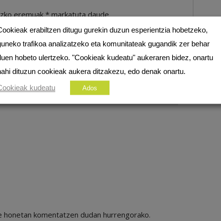
ezko eremuak
*
markatuta daude
Cookieak erabiltzen ditugu gurekin duzun esperientzia hobetzeko,
guneko trafikoa analizatzeko eta komunitateak gugandik zer behar
duen hobeto ulertzeko. "Cookieak kudeatu" aukeraren bidez, onartu
nahi dituzun cookieak aukera ditzakezu, edo denak onartu.
Cookieak kudeatu
Ados
ile honetan komentatzen dudan hurrengorako.