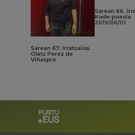
Sarean 66. irr
Kode-poesia
2019/06/01
Sarean 67. Irratsaioa.
Olatz Perez de
Viñaspre