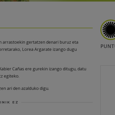
 arrastoekin gertatzen denari buruz eta
PUNT
horretarako, Lorea Argarate izango dugu
abier Cañas ere gurekin izango ditugu, datu
z egiteko.
en ari den azalduko digu.
INIK EZ