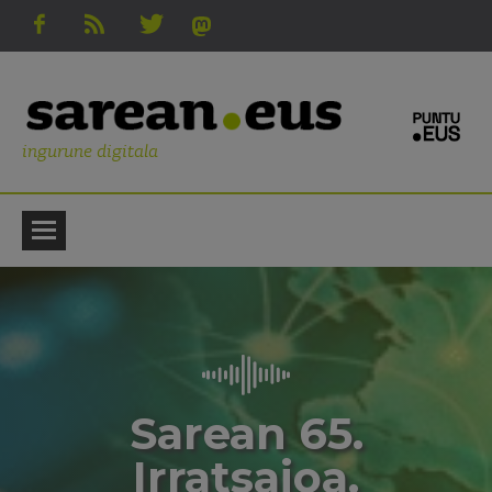
ingurune digitala
Sarean 65.
Irratsaioa.