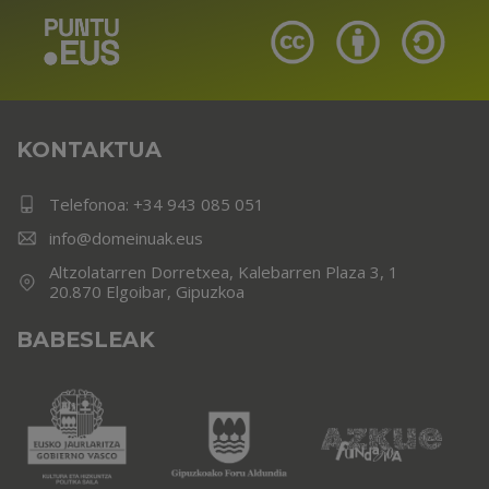
KONTAKTUA
Telefonoa:
+34 943 085 051
info@domeinuak.eus
Altzolatarren Dorretxea, Kalebarren Plaza 3, 1
20.870 Elgoibar, Gipuzkoa
BABESLEAK