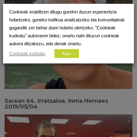
Cookieak erabiltzen ditugu gurekin duzun esperientzia
hobetzeko, guneko trafikoa analizatzeko eta komunitateak
gugandik zer behar duen hobeto ulertzeko. "Cookieak
kudeatu" aukeraren bidez, onartu nahi dituzun cookieak
aukera ditzakezu, edo denak onartu.
Cookieak kudeatu
Ados
Sarean 64. Irratsaioa. Inma Hernaez
2019/05/04