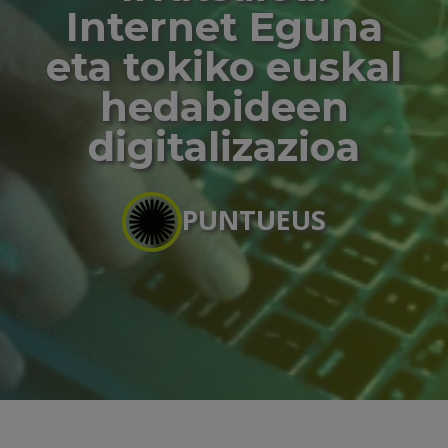
Internet Eguna
eta tokiko euskal
hedabideen
digitalizazioa
PUNTUEUS