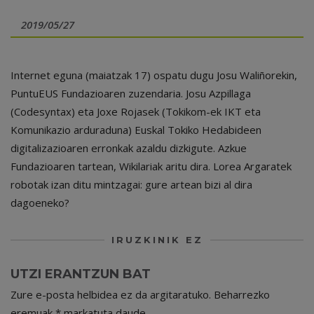
2019/05/27
Internet eguna (maiatzak 17) ospatu dugu Josu Waliñorekin,
PuntuEUS Fundazioaren zuzendaria. Josu Azpillaga
(Codesyntax) eta Joxe Rojasek (Tokikom-ek IKT eta
Komunikazio arduraduna) Euskal Tokiko Hedabideen
digitalizazioaren erronkak azaldu dizkigute. Azkue
Fundazioaren tartean, Wikilariak aritu dira. Lorea Argaratek
robotak izan ditu mintzagai: gure artean bizi al dira
dagoeneko?
IRUZKINIK EZ
UTZI ERANTZUN BAT
Zure e-posta helbidea ez da argitaratuko.
Beharrezko
eremuak
*
markatuta daude