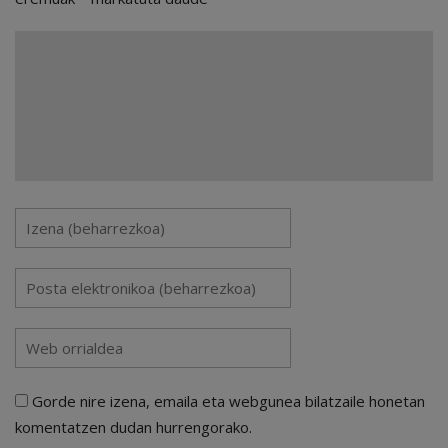
Gorde nire izena, emaila eta webgunea bilatzaile honetan
komentatzen dudan hurrengorako.