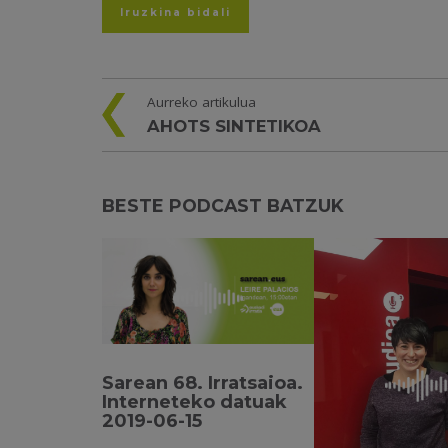
Aurreko artikulua
AHOTS SINTETIKOA
BESTE PODCAST BATZUK
Sarean 68. Irratsaioa.
Interneteko datuak
2019-06-15