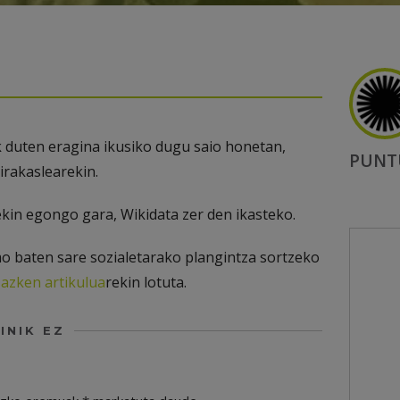
k duten eragina ikusiko dugu saio honetan,
PUNT
irakaslearekin.
ekin egongo gara, Wikidata zer den ikasteko.
o baten sare sozialetarako plangintza sortzeko
azken artikulua
rekin lotuta.
INIK EZ