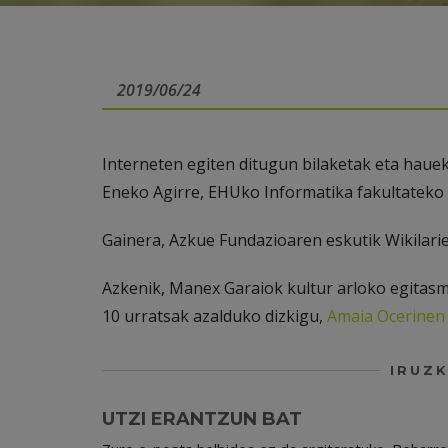
2019/06/24
Interneten egiten ditugun bilaketak eta haue
Eneko Agirre, EHUko Informatika fakultateko 
Gainera, Azkue Fundazioaren eskutik Wikilari
Azkenik, Manex Garaiok kultur arloko egitasm
10 urratsak azalduko dizkigu,
Amaia Ocerinen 
IRUZK
UTZI ERANTZUN BAT