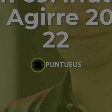
 Agirre 20
22
PUNTUEUS