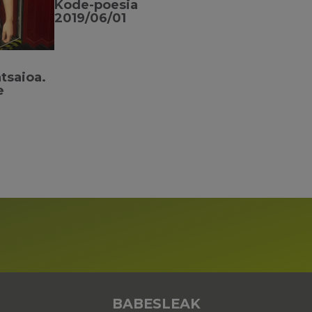
Kode-poesia
2019/06/01
atsaioa.
e
BABESLEAK