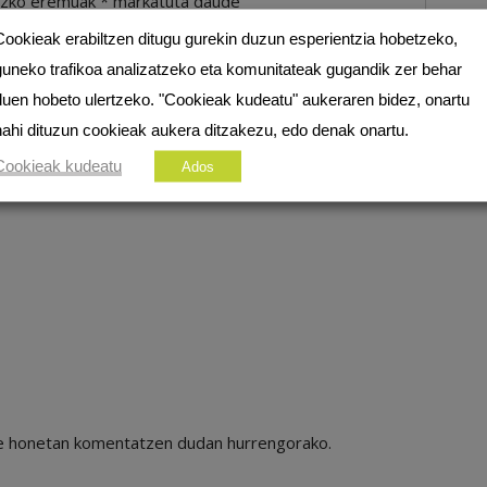
ezko eremuak
*
markatuta daude
Cookieak erabiltzen ditugu gurekin duzun esperientzia hobetzeko,
guneko trafikoa analizatzeko eta komunitateak gugandik zer behar
duen hobeto ulertzeko. "Cookieak kudeatu" aukeraren bidez, onartu
nahi dituzun cookieak aukera ditzakezu, edo denak onartu.
Cookieak kudeatu
Ados
ile honetan komentatzen dudan hurrengorako.