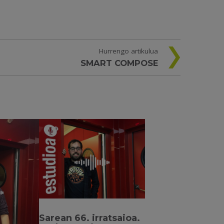
Hurrengo artikulua
SMART COMPOSE
Sarean 66. irratsaioa.