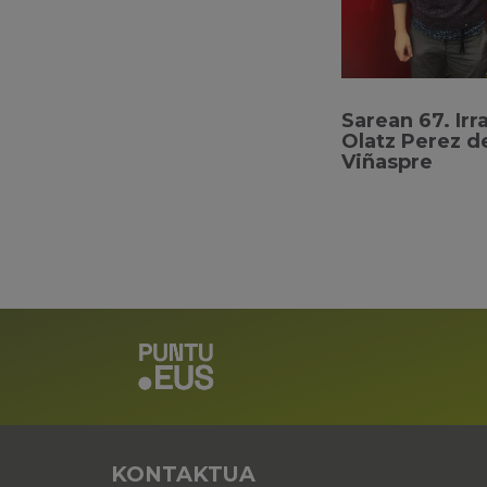
Sarean 67. Irr
Olatz Perez d
Viñaspre
KONTAKTUA