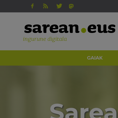
ingurune digitala
GAIAK
Sarea