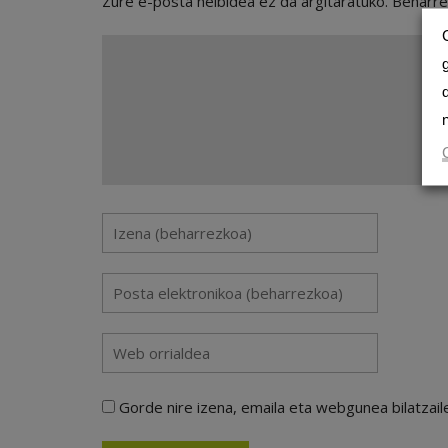
Zure e-posta helbidea ez da argitaratuko.
Beharr
Gorde nire izena, emaila eta webgunea bilatza