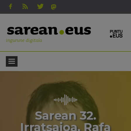
ingurune digitala
Sarean 32.
Irratsaioa. Rafa