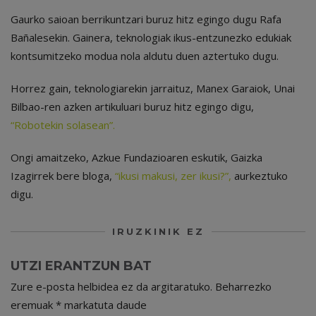
Gaurko saioan berrikuntzari buruz hitz egingo dugu Rafa
Bañalesekin. Gainera, teknologiak ikus-entzunezko edukiak
kontsumitzeko modua nola aldutu duen aztertuko dugu.
Horrez gain, teknologiarekin jarraituz, Manex Garaiok, Unai
Bilbao-ren azken artikuluari buruz hitz egingo digu,
“Robotekin solasean”.
Ongi amaitzeko, Azkue Fundazioaren eskutik, Gaizka
Izagirrek bere bloga,
“ikusi makusi, zer ikusi?”,
aurkeztuko
digu.
IRUZKINIK EZ
UTZI ERANTZUN BAT
Zure e-posta helbidea ez da argitaratuko.
Beharrezko
eremuak
*
markatuta daude