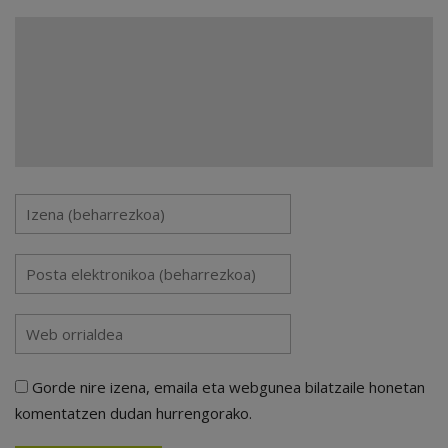
Gorde nire izena, emaila eta webgunea bilatzaile honetan
komentatzen dudan hurrengorako.