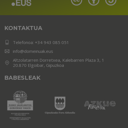
KONTAKTUA
Telefonoa:
+34 943 085 051
info@domeinuak.eus
Altzolatarren Dorretxea, Kalebarren Plaza 3, 1
20.870 Elgoibar, Gipuzkoa
BABESLEAK