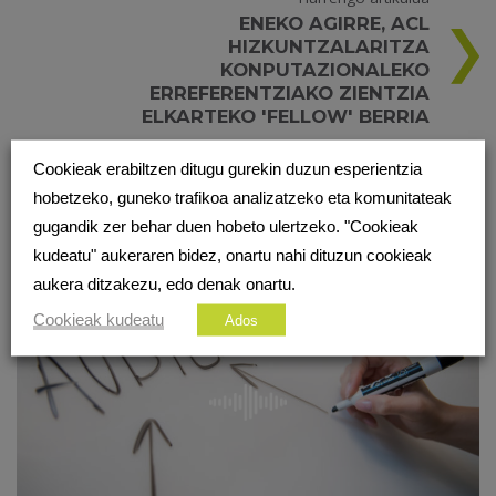
ENEKO AGIRRE, ACL
HIZKUNTZALARITZA
KONPUTAZIONALEKO
ERREFERENTZIAKO ZIENTZIA
ELKARTEKO 'FELLOW' BERRIA
Cookieak erabiltzen ditugu gurekin duzun esperientzia
hobetzeko, guneko trafikoa analizatzeko eta komunitateak
BESTE PODCAST BATZUK
gugandik zer behar duen hobeto ulertzeko. "Cookieak
kudeatu" aukeraren bidez, onartu nahi dituzun cookieak
aukera ditzakezu, edo denak onartu.
Cookieak kudeatu
Ados