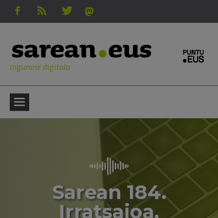
ingurune digitala
Sarean 184.
Irratsaioa.