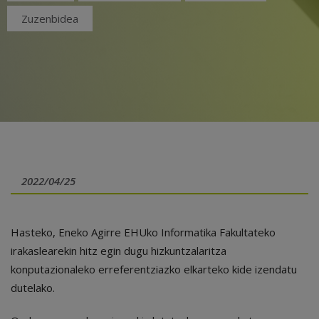
Zuzenbidea
2022/04/25
Hasteko, Eneko Agirre EHUko Informatika Fakultateko
irakaslearekin hitz egin dugu hizkuntzalaritza
konputazionaleko erreferentziazko elkarteko kide izendatu
dutelako.