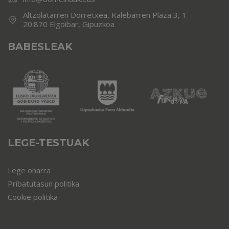
Altzolatarren Dorretxea, Kalebarren Plaza 3, 1
20.870 Elgoibar, Gipuzkoa
BABESLEAK
LEGE-TESTUAK
Lege oharra
Pribatutasun politika
Cookie politika