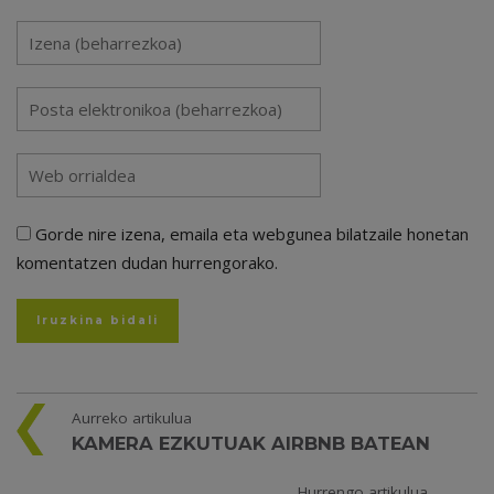
Gorde nire izena, emaila eta webgunea bilatzaile honetan
komentatzen dudan hurrengorako.
Aurreko artikulua
KAMERA EZKUTUAK AIRBNB BATEAN
Hurrengo artikulua