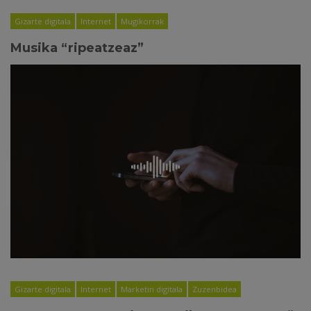
Gizarte digitala
Internet
Mugikorrak
Musika “ripeatzeaz”
Gizarte digitala
Internet
Marketin digitala
Zuzenbidea