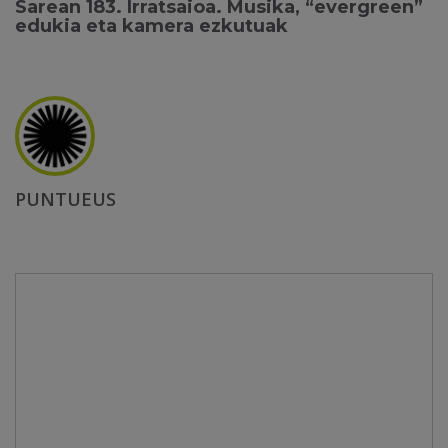
Sarean 183. Irratsaioa. Musika, “evergreen”
edukia eta kamera ezkutuak
PUNTUEUS