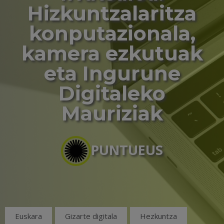
Hizkuntzalaritza
konputazionala,
kamera ezkutuak
eta Ingurune
Digitaleko
Mauriziak
PUNTUEUS
Euskara
Gizarte digitala
Hezkuntza