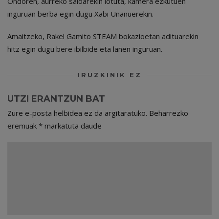
Ondoren, aurreko saioarekin lotuta, kamera ezkutuen
inguruan berba egin dugu Xabi Unanuerekin.
Amaitzeko, Rakel Gamito STEAM bokazioetan adituarekin
hitz egin dugu bere ibilbide eta lanen inguruan.
IRUZKINIK EZ
UTZI ERANTZUN BAT
Zure e-posta helbidea ez da argitaratuko.
Beharrezko
eremuak
*
markatuta daude