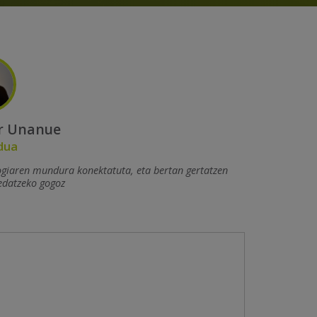
r Unanue
dua
ogiaren mundura konektatuta, eta bertan gertatzen
edatzeko gogoz