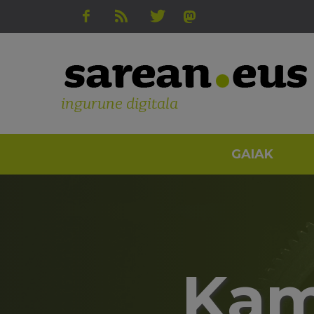
ingurune digitala
GAIAK
Kam