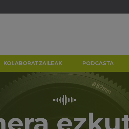
KOLABORATZAILEAK
PODCASTA
era ezku