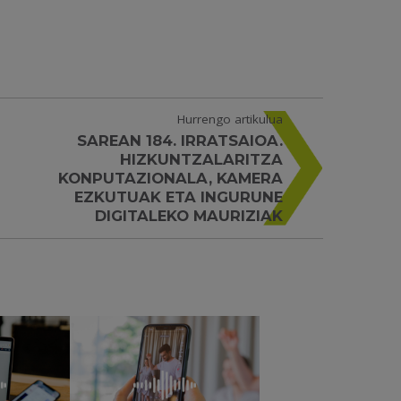
Hurrengo artikulua
SAREAN 184. IRRATSAIOA.
HIZKUNTZALARITZA
KONPUTAZIONALA, KAMERA
EZKUTUAK ETA INGURUNE
DIGITALEKO MAURIZIAK