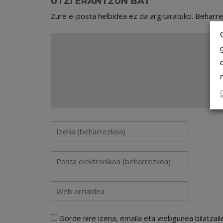
UTZI ERANTZUN BAT
Zure e-posta helbidea ez da argitaratuko.
Beharr
Gorde nire izena, emaila eta webgunea bilatza