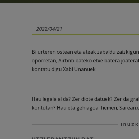
2022/04/21
Bi urteren ostean eta ateak zabaldu zaizkigu
oporretan, Airbnb bateko etxe batera joatera
kontatu digu Xabi Unanuek.
Hau legala al da? Zer diote datuek? Zer da gr
kontutan? Hau eta gehiagoa, hemen, Sarean.e
IRUZK