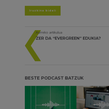
Aurreko artikulua
ZER DA “EVERGREEN” EDUKIA?
BESTE PODCAST BATZUK