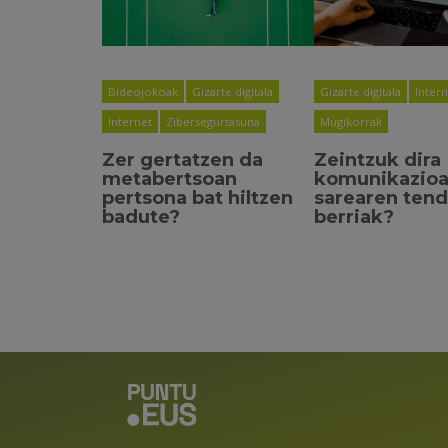
Bideojokoak
Gizarte digitala
Gizarte digitala
Inter
Internet
Zibersegurtasuna
Mugikorrak
Zer gertatzen da
Zeintzuk dira
metabertsoan
komunikazioa
pertsona bat hiltzen
sarearen tend
badute?
berriak?