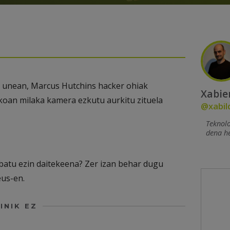
n unean, Marcus Hutchins hacker ohiak
Xabie
koan milaka kamera ezkutu aurkitu zituela
@xabil
Teknol
dena h
abatu ezin daitekeena? Zer izan behar dugu
us-en.
INIK EZ