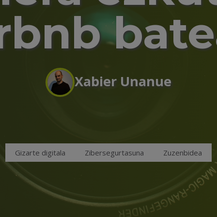
rbnb bat
Xabier Unanue
Gizarte digitala
Zibersegurtasuna
Zuzenbidea