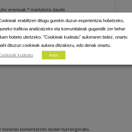
ezko eremuak
*
markatuta daude
Cookieak erabiltzen ditugu gurekin duzun esperientzia hobetzeko,
guneko trafikoa analizatzeko eta komunitateak gugandik zer behar
duen hobeto ulertzeko. "Cookieak kudeatu" aukeraren bidez, onartu
nahi dituzun cookieak aukera ditzakezu, edo denak onartu.
Cookieak kudeatu
Ados
ile honetan komentatzen dudan hurrengorako.