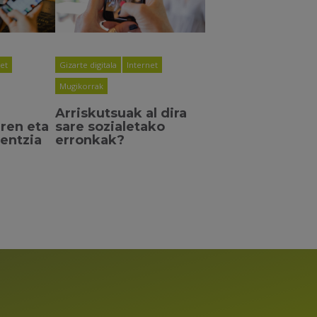
net
Gizarte digitala
Internet
Mugikorrak
Arriskutsuak al dira
ren eta
sare sozialetako
entzia
erronkak?