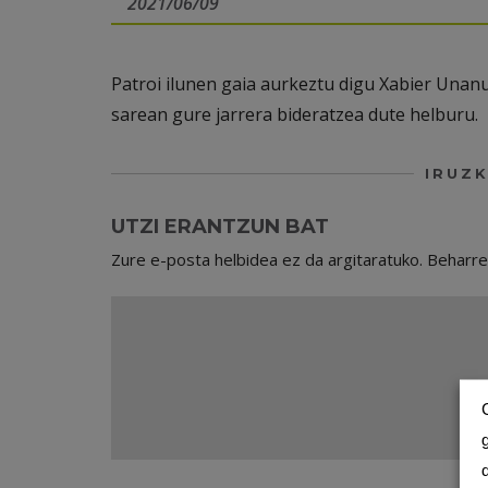
2021/06/09
Patroi ilunen gaia aurkeztu digu Xabier Unanue
sarean gure jarrera bideratzea dute helburu.
IRUZK
UTZI ERANTZUN BAT
Zure e-posta helbidea ez da argitaratuko.
Beharr