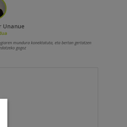
r Unanue
dua
ogiaren mundura konektatuta, eta bertan gertatzen
edatzeko gogoz