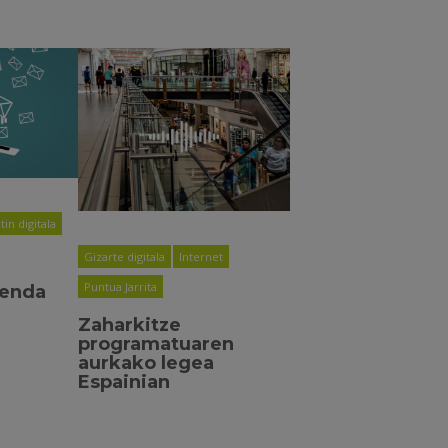
in digitala
Gizarte digitala
Internet
Puntua Jarrita
renda
Zaharkitze
programatuaren
aurkako legea
Espainian