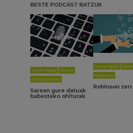
BESTE PODCAST BATZUK
Gizarte digitala
Market
Gizarte digitala
Internet
Mugikorrak
Zibersegurtasuna
Robinson zer
Sarean gure datuak
babesteko ohiturak