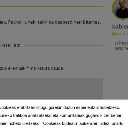
k. Patroi ilunek, teknika desberdinen bitartez,
Xabie
@xabil
Teknol
INIK EZ
dena h
ezko eremuak
*
markatuta daude
Cookieak erabiltzen ditugu gurekin duzun esperientzia hobetzeko,
guneko trafikoa analizatzeko eta komunitateak gugandik zer behar
duen hobeto ulertzeko. "Cookieak kudeatu" aukeraren bidez, onartu