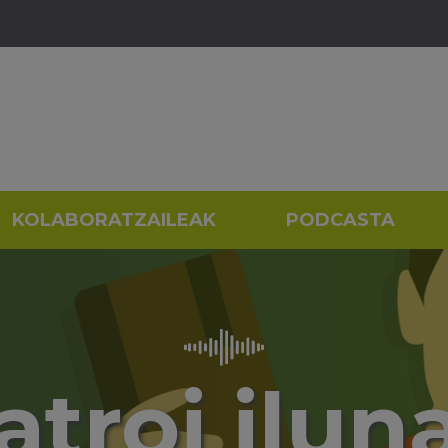
KOLABORATZAILEAK
PODCASTA
atroi ilun