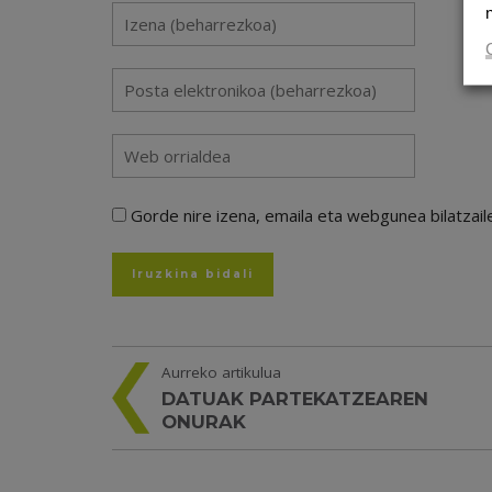
Gorde nire izena, emaila eta webgunea bilatza
Aurreko artikulua
DATUAK PARTEKATZEAREN
ONURAK