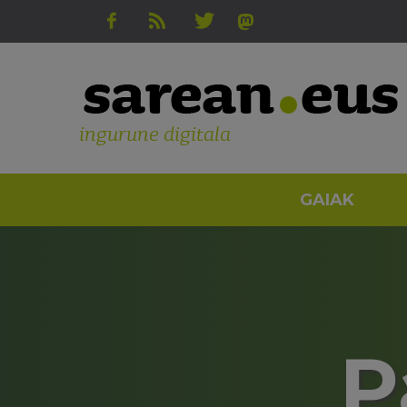
ingurune digitala
GAIAK
P