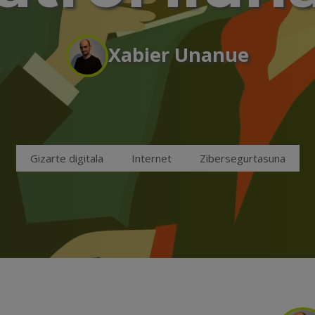
Xabier Unanue
Gizarte digitala
Internet
Zibersegurtasuna