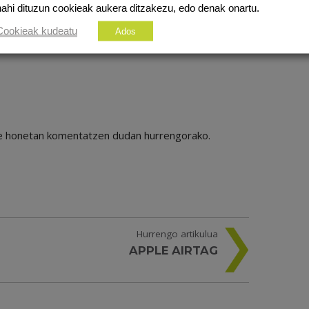
nahi dituzun cookieak aukera ditzakezu, edo denak onartu.
Cookieak kudeatu
Ados
ile honetan komentatzen dudan hurrengorako.
Hurrengo artikulua
APPLE AIRTAG